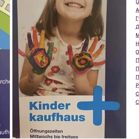
U
А
Г
Д
М
Н
О
П
П
П
Р
С
С