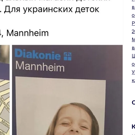
в
о
Р
2
М
в
Щ
о
У
к
К