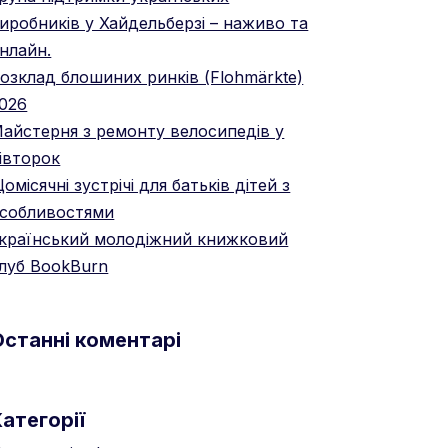
иробників у Хайдельберзі – наживо та
нлайн.
озклад блошиних ринків (Flohmärkte)
026
айстерня з ремонту велосипедів у
івторок
омісячні зустрічі для батьків дітей з
собливостями
країнський молодіжний книжковий
луб BookBurn
Останні коментарі
атегорії