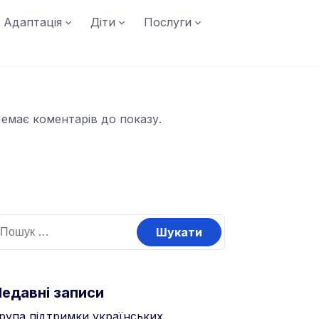
Адаптація
Діти
Послуги
емає коментарів до показу.
Недавні записи
рупа підтримки українських