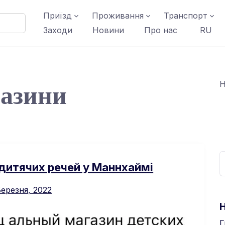
Приїзд
Проживання
Транспорт
Заходи
Новини
Про нас
RU
азини
Н
дитячих речей у Маннхаймі
Березня, 2022
Г