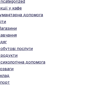
ncategorized
кції у кафе
уманітарна допомога
іти
агазини
авчання
дяг
обутові послуги
родукти
сихологічна допомога
озваги
клад
порт