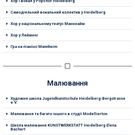
Хор і вокал у Popchor Heidelberg
Cамодіяльний вокальний колектив у Heidelberg
Хор у національному театрі Маннхайм.
Хор у Ляймені
Гра на піаніно Mannheim
Малювання
Художня школа Jugendkunstschule Heidelberg-Bergstrasse
e.V.
Малювання та багато іншого в студії Modellierton
Школа малювання KUNSTWERKSTATT Heidelberg Elena
Bachert