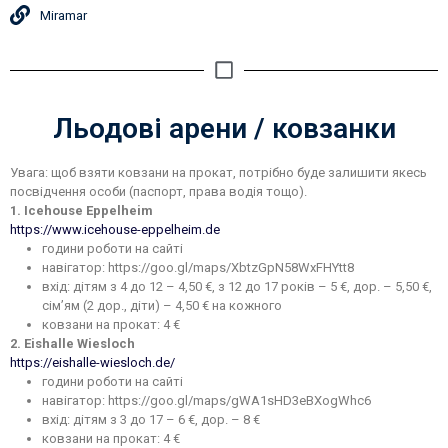
Miramar
Льодові арени / ковзанки
Увага: щоб взяти ковзани на прокат, потрібно буде залишити якесь
посвідчення особи (паспорт, права водія тощо).
1. Icehouse Eppelheim
https://www.icehouse-eppelheim.de
години роботи на сайті
навігатор: https://goo.gl/maps/XbtzGpN58WxFHYtt8
вхід: дітям з 4 до 12 – 4,50 €, з 12 до 17 років – 5 €, дор. – 5,50 €,
сім’ям (2 дор., діти) – 4,50 € на кожного
ковзани на прокат: 4 €
2. Eishalle Wiesloch
https://eishalle-wiesloch.de/
години роботи на сайті
навігатор: https://goo.gl/maps/gWA1sHD3eBXogWhc6
вхід: дітям з 3 до 17 – 6 €, дор. – 8 €
ковзани на прокат: 4 €