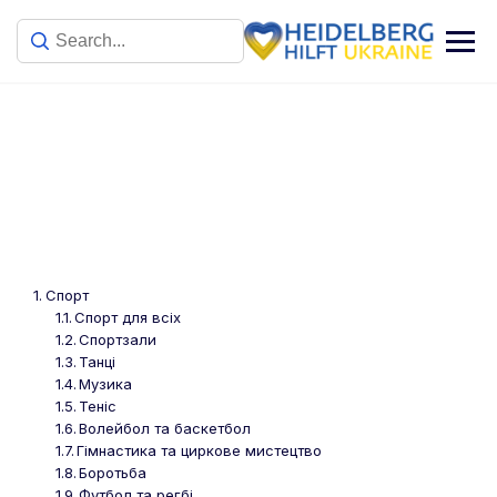
Дозвілля. Дитячі гуртки та
секції
Спорт
Спорт для всіх
Спортзали
Танці
Музика
Теніс
Волейбол та баскетбол
Гімнастика та циркове мистецтво
Боротьба
Футбол та регбі