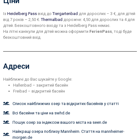
Ціни
Із
Heidelberg Pass
вхід до
Tiergartenbad
для дорослих – 3 €, для дітей
від 7 років – 2,50 €.
Thermalbad
дорожче: 4,50 для дорослих та 4 для
дітей. Безкоштовного входу та з Heidelberg Pass немає.
На літні канікули для дітей можна оформити
FerienPass
, тоді буде
безкоштовний вхід.
Адреси
Найближчі до Вас шукайте у Google:
Hallenbad – закритий басейн
Freibad – відкритий басейн
Список найближчих озер та відкритих басейнів у статті
Всі басейни та ціни на swhd.de
Пошук озер за індексом вашого міста на seen.de
Найкращі озера поблизу Mannheim. Стаття на mannheimer-
morgen.de