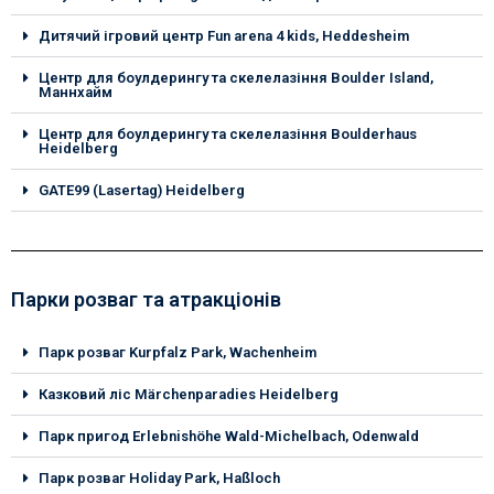
Дитячий ігровий центр Fun arena 4 kids, Heddesheim
Центр для боулдерингу та скелелазіння Boulder Island,
Маннхайм
Центр для боулдерингу та скелелазіння Boulderhaus
Heidelberg
GATE99 (Lasertag) Heidelberg
Парки розваг та атракціонів
Парк розваг Kurpfalz Park, Wachenheim
Казковий ліс Märchenparadies Heidelberg
Парк пригод Erlebnishöhe Wald-Michelbach, Odenwald
Парк розваг Holiday Park, Haßloch