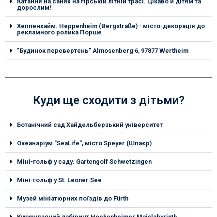
Катання на санях на гірській літній трасі. Цікаво й дітям та
дорослим!
Хеппенхайм. Heppenheim (Bergstraße) - місто-декорація до
рекламного ролика Порше
"Будинок перевертень" Almosenberg 6, 97877 Wertheim
Куди ще сходити з дітьми?
Ботанічний сад Хайдельберзький університет
Океанаріум "SeaLife", місто Speyer (Шпаєр)
Міні-гольф у саду. Gartengolf Schwetzingen
Міні-гольф у St. Leoner See
Музей мініатюрних поїздів до Fürth
Кукурудзяний лабіринт Hockenheimer Maislabyrinth