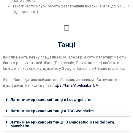
їдете з міста.
Також часто клуби беруть реєстраційні внески, від 50 до 60 EUR
(одноразово).
Танці
Школи мають певну спеціализацію, але окрім суто балетних мають
багато разних стилей. Шкіл (Tanzschule, Tanzakademie) набагато
більше, аніж у списку, шукайте у Google: Tanschule + Ваше містечко.
Якщо Ваша дитина займається бальними танцями і Ви шукаєте
вукладачів, напишітъ у чат
https://t.me/Apelsinka_UA
.
Латино-американські танці в Ludwigshafen
Латино-американські танці в TSG Weinheim
Латино-американські танці TJ Dancestudio Heidelberg,
Mannheim