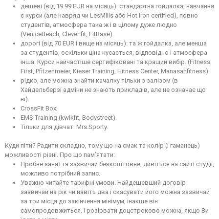
дешеві (від 19.99 EUR на місяць): стандартна гойдалка, навчання
є курси (але навряд чи LesMills або Hot Iron certified), повно
студентів, атмосфера така ж і в цілому дуже людно
(VeniceBeach, Clever fit, FitBase).
дорогі (від 70 EUR і вище на місяць): та ж гойдалка, але менша
за студентів, оскільки ціна кусається, відповідно і атмосфера
інша. Курси найчастіше сертифіковані та кращий вибір. (Fitness
First, Pfitzenmeier, Kieser Training, Hitness Center, Manasahfitness).
рідко, але можна знайти качалку тільки з залізом (в
Хайдельберзі адміни не знають прикладів, але не означає що
ні).
CrossFit Box;
EMS Training (kwikfit, Bodystreet).
Тільки для дівчат: Mrs.Sporty.
Куди піти? Радити складно, тому що на смак та колір (і гаманець)
можливості різні. Про що пам’ятати:
Пробне заняття зазвичай безкоштовне, дивіться на сайті студії,
можливо потрібний запис.
Уважно читайте тарифні умови. Найдешевший договір
зазвичай на рік чи навіть два і скасувати його можна зазвичай
за три місця до закінчення мінімум, інакше він
самопродовжиться. І розірвати доцстроково можна, якщо Ви