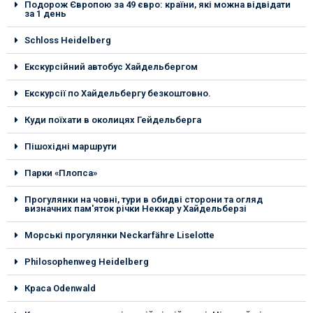
Подорож Європою за 49 євро: країни, які можна відвідати
за 1 день
Schloss Heidelberg
Екскурсійний автобус Хайдельбергом
Екскурсії по Хайдельбергу безкоштовно.
Куди поїхати в околицях Гейдельберга
Пішохідні маршрути
Парки «Плопса»
Прогулянки на човні, тури в обидві сторони та огляд
визначних пам'яток річки Неккар у Хайдельберзі
Морські прогулянки Neckarfähre Liselotte
Philosophenweg Heidelberg
Краса Odenwald