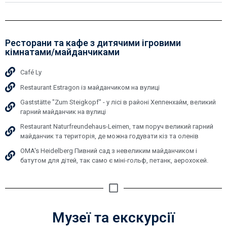
Ресторани та кафе з дитячими ігровими
кімнатами/майданчиками
Café Ly
Restaurant Estragon із майданчиком на вулиці
Gaststätte "Zum Steigkopf" - у лісі в районі Хеппенхайм, великий
гарний майданчик на вулиці
Restaurant Naturfreundehaus-Leimen, там поруч великий гарний
майданчик та територія, де можна годувати кіз та оленів
OMA's Heidelberg Пивний сад з невеликим майданчиком і
батутом для дітей, так само є міні-гольф, петанк, аерохокей.
Музеї та екскурсії