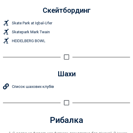
Скейтбординг
Skate Park at Iqbal-Ufer
Skatepark Mark Twain
HEIDELBERG BOWL
Шахи
Список шахових клубів
Рибалка