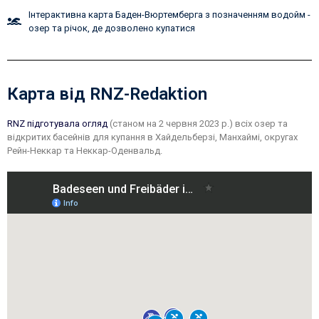
Інтерактивна карта Баден-Вюртемберга з позначенням водойм -
озер та річок, де дозволено купатися
Карта від RNZ-Redaktion
RNZ підготувала огляд
(станом на 2 червня 2023 р.) всіх озер та
відкритих басейнів для купання в Хайдельберзі, Манхаймі, округах
Рейн-Неккар та Неккар-Оденвальд.