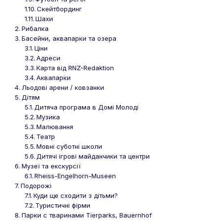
Скейтбординг
Шахи
Рибалка
Басейни, аквапарки та озера
Ціни
Адреси
Карта від RNZ-Redaktion
Аквапарки
Льодові арени / ковзанки
Дітям
Дитяча програма в Домі Молоді
Музика
Малювання
Театр
Мовні суботні школи
Дитячі ігрові майданчики та центри
Музеї та екскурсії
Rheiss-Engelhorn-Museen
Подорожі
Куди ще сходити з дітьми?
Туристичні фірми
Парки с тваринами Tierparks, Bauernhof