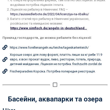
Є озера на форельних фермах, там платно без ліцензії. В інших
водоймах потрібна ліцензія і плата.
Ліцензія на рибалку в Німеччині: FAQ –
https://aussiedlerbote.de/2022/04/licenziya-na-ribalku/
Багато статей про рибалку в Німеччині українською,
російською та німецькою мовами:
https://www.simfisch.de/angeln-in-deutschland…
Приклад господарств, де можна рибалити без ліцензії:
https://www.forellenangeln.eu/teiche/tageskartenteich/
Хороше озеро для лову форелі, платіть лише за кг риби 11.9
євро, є все і прокат вудок, пиво, ресторан, готель, природа,
дитячий майданчик. Ліцензія не потрібна. fischzucht-zordel.de
Fischerparadies Корсіка. Потрібна попередня реєстрація.
Басейни, аквапарки та озера