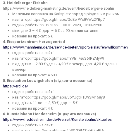
3. Heidelberger Eisbahn
https://www.heidelberg-marketing.de/event/heidelberger-eisbahn
Маленька ковзанка на Karlsplatz поряд з різдвяним ринком
навігатор: https://goo.gl/maps/QdEerPYc8VWz2YBp7
години роботи: 22.12.2022 – 08.01.2023, 10:00-22:00
ціни: діти 3 – 4 €, дор. – 6 € за 90 хвилин катання
ковзани на прокат: 5 €
4. Eissportzentrum Herzogenried
https://www.mannheim.de/de/service-bieten/sport/eislaufen/willkommen
години роботи на сайті
навігатор: https://goo.gl/maps/hYVhT7suS6fRZMyV9
вхід: дітям – 2,80 € удень, 4,20 € ввечері, дор. 4,20 € вдень і
ввечері
ковзани на прокат: 4,60 €
5. Eisstadion Ludwigshafen (відкрита ковзанка)
https://ercl.de/
години роботи на сайті
навігатор: https://goo.gl/maps/JbYUgtHTD9SM168y8
вхід: діти 4-11 лет – 3,50 €, дор. – 5 €
ковзани на прокат: 4 €
6. Kunsteisbahn Heddesheim (відкрита ковзанка)
https://www.heddesheim.de/de/Freizeit/Kunsteisbahn/aktuelles
години роботи на сайті
навігатор: https://goo.gl/maps/uVSVS6MZejHf4qEfA