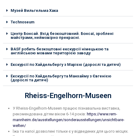
Музей Вильгельма Хака
Technoseum
Центр Бонсай. Вхід безкоштовний. Бонсаї, зроблені
майстрами, неймовірно прекрасні.
BASF робить безкоштовні екскурсії німецькою та
англійською мовами територією заводу
Екскурсії по Хайдельбергу з Марією (дорослі та дитячі)
Екскурсії по Хайдельбергу та Манхайму з Євгенією
(дорослі та дитячі)
Rheiss-Engelhorn-Museen
У Rheiss-Engelhorn-Museen працює пізнавальна виставка,
рекомендована дітям віком 6-14 років:
https://www.rem-
mannheim.de/ausstellungen/sonderausstellungen/unsichtbare-
welten/
Їжа та напої дозволені тільки є у відведених для цього місцях.