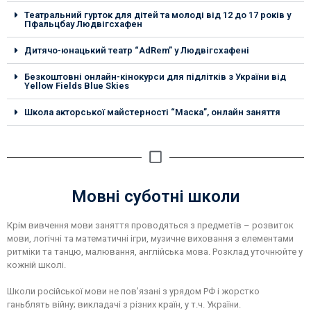
Театральний гурток для дітей та молоді від 12 до 17 років у
Пфальцбау Людвігсхафен
Дитячо-юнацький театр “AdRem” у Людвігсхафені
Безкоштовні онлайн-кінокурси для підлітків з України від
Yellow Fields Blue Skies
Школа акторської майстерності “Маска”, онлайн заняття
Мовні суботні школи
Крім вивчення мови заняття проводяться з предметів – розвиток
мови, логічні та математичні ігри, музичне виховання з елементами
ритміки та танцю, малювання, англійська мова. Розклад уточнюйте у
кожній школі.
Школи російської мови не пов’язані з урядом РФ і жорстко
ганьблять війну; викладачі з різних країн, у т.ч. України.