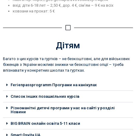
вхід: діти 6-18 лет – 2,50 €, дор. 4 €, сім’ям – 9 € на всіх
ковзани на прокат: 5 €
Дітям
Багато з цих курсів та гуртків – не безкоштовні, але для військових
біженців з України можливі знижки чи безкоштовні опції – треба
впізнавати у конкретних школах та гуртках.
Ferienpassprogramm Програми на канікулах
Список інших позашкільних курсів
Різноманітні дитячі програми у нас на сайті у розділі
Новини
BIG BRAIN онлайн освiта 5-11 класи
Smart Osvita UA