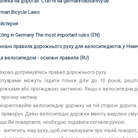
зпека на дорогах. Стаття на germanroadsafety.de
rman Bicycle Laws
йстерня
cling in Germany The most important rules (EN)
новні правила дорожнього руху для велосипедистів у Німе
да велосипедом - основні правила (RU)
зково дотримуйтесь правил дорожнього руху.
отуарами можуть їздити тільки діти до 10 років, решт
ріжками або проїжджою частиною. Якщо є велосипедна дор
 проїзну частину.
користовуйте велосипедну доріжку на тій стороні дороги,
 праворуч. Деякі велосипедні доріжки мають виділені сму
що Ви повертаєте, необхідно подавати сигнали рукою:
витягніть ліву руку, щоб сигналізувати про лівий поворот,