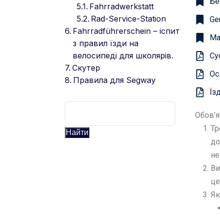
Бе
Fahrradwerkstatt
Rad-Service-Station
Ge
Fahrradführerschein – іспит
Ма
з правил їзди на
велосипеді для школярів.
Cy
Скутер
Ос
Правила для Segway
Їз
Обов’я
Тр
Найти
до
не
Ви
це
Як