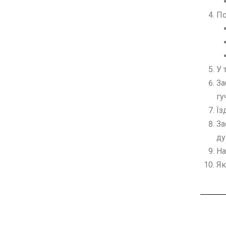
По
У 
За
гу
Їз
За
ду
На
Як