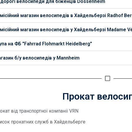
дорогі велосипеди для біженців Dossenheim
місійний магазин велосипедів в Хайдельберзі Radhof Berg
місійний магазин велосипедів у Хайдельберзі Madame V
упа на ФБ "Fahrrad Flohmarkt Heidelberg"
газин б/у велосипедів у Mannheim
Прокат велоси
окат від транспортної компанії VRN
исок прокатних служб в Хайдельберге