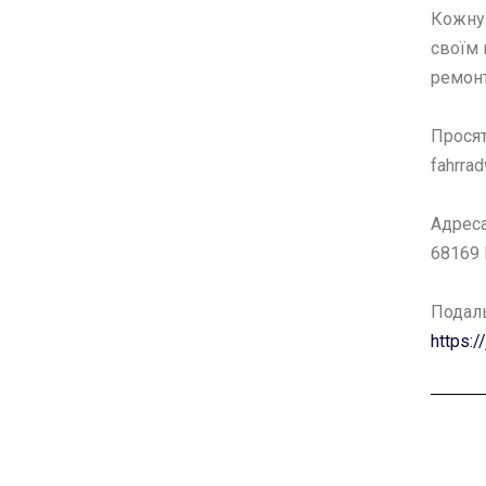
Кожну 
своїм 
ремон
Просят
fahrra
Адреса:
68169
Подал
https: