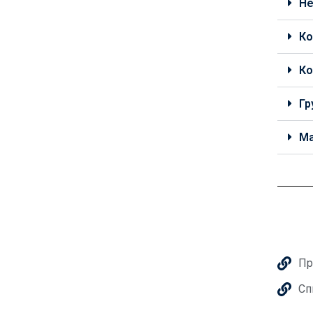
Не
Ко
Ко
Гр
Ма
Пр
Сп