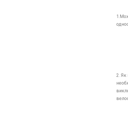
1.Мож
однос
2.
Як 
необх
виклю
вело