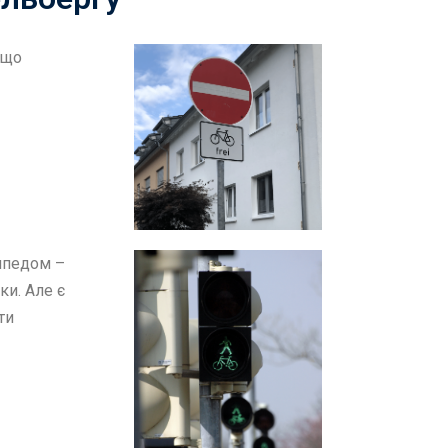
кщо
сипедом –
ки. Але є
ти