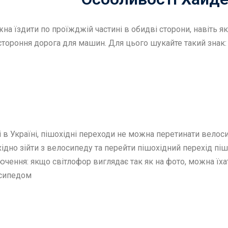
на їздити по проїжджій частині в обидві сторони, навіть я
тороння дорога для машин. Для цього шукайте такий знак:
і в Україні, пішохідні переходи не можна перетинати вело
ідно зійти з велосипеду та перейти пішохідний перехід піш
чення: якщо світлофор виглядає так як на фото, можна їха
сипедом