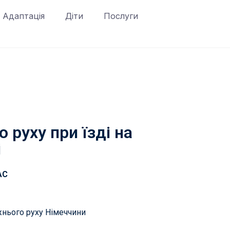
Адаптація
Діти
Послуги
 руху при їзді на
і
AC
жнього руху Німеччини