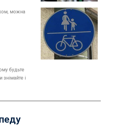
аком, можна
Тому будьте
и знімайте і
ипеду