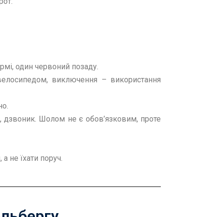
рот.
ермі, один червоний позаду.
велосипедом, виключення – використання
но.
х, дзвоник. Шолом не є обов’язковим, проте
а не їхати поруч.
ельбергу