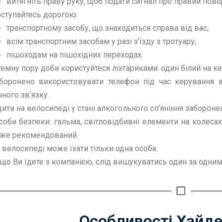
витягніть праву руку, щоб подати сигнал про правий пово
ступайтесь дорогою:
транспортному засобу, що знаходиться справа від вас;
всім транспортним засобам у разі з’їзду з тротуару;
пішоходам на пішохідних переходах.
темну пору доби користуйтеся ліхтариками: один білий на к
боронено використовувати телефон під час керування 
чного зв’язку.
дити на велосипеді у стані алкогольного сп’яніння забороне
соби безпеки: гальма, світловідбивні елементи на колеса
же рекомендований.
 велосипеді може їхати тільки одна особа.
що Ви їдете з компанією, слід вишукуватись один за одним, 
Особливості Хайд