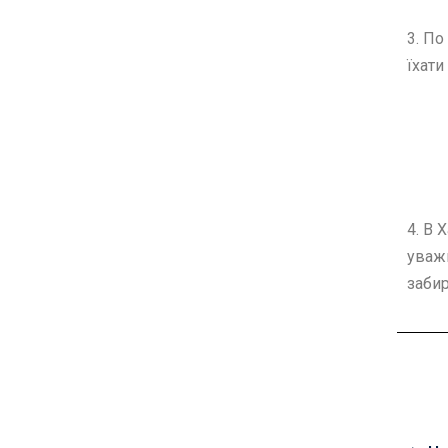
3. П
їхати
4. В 
уважн
забир