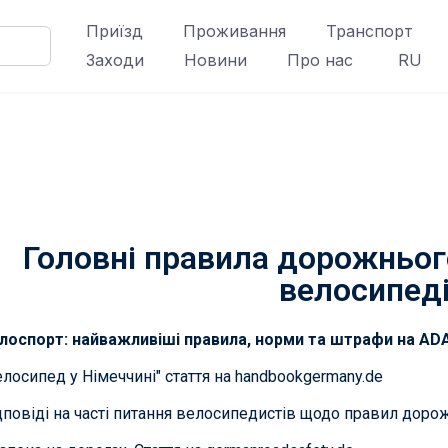
Приїзд
Проживання
Транспорт
Заходи
Новини
Про нас
RU
Велосипеди
Головні правила дорожнього
велосипед
лоспорт: найважливіші правила, норми та штрафи на AD
елосипед у Німеччині" стаття на handbookgermany.de
дповіді на часті питання велосипедистів щодо правил доро