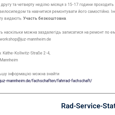
другу та четверту неділю місяця з 15-17 години проходить F
велосипедом та навчитися ремонтувати його самостійно. Інс
ту видають.
Участь безкоштовна
.
ь наскільки можна заздалегідь записатися на ремонт по е
dworkshop@juz-mannheim.de
 Käthe-Kollwitz-Straße 2-4,
 Mannheim
ьшу інформацію можна знайти
//juz-mannheim.de/fachschaften/fahrrad-fachschaft/
Rad-Service-Sta