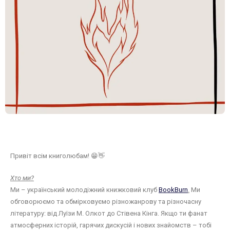
Привіт всім книголюбам! 😁👋
Хто ми?
Ми – український молодіжний книжковий клуб
BookBurn
.
Ми
обговорюємо та обмірковуємо різножанрову та різночасну
літературу: від Луїзи М. Олкот до Стівена Кінга. Якщо ти фанат
атмосферних історій, гарячих дискусій і нових знайомств – тобі