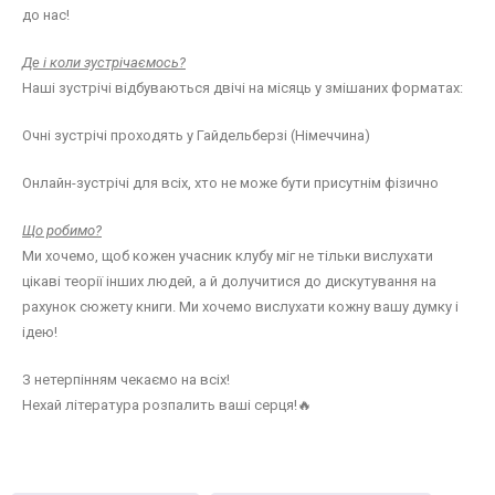
до нас!
Де і коли зустрічаємось?
Наші зустрічі відбуваються двічі на місяць у змішаних форматах:
Очні зустрічі проходять у Гайдельберзі (Німеччина)
Онлайн-зустрічі для всіх, хто не може бути присутнім фізично
Що робимо?
Ми хочемо, щоб кожен учасник клубу міг не тільки вислухати
цікаві теорії інших людей, а й долучитися до дискутування на
рахунок сюжету книги. Ми хочемо вислухати кожну вашу думку і
ідею!
З нетерпінням чекаємо на всіх!
Нехай література розпалить ваші серця!🔥