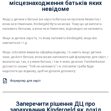
місцезнаходження батьків яких
невідоме
Якщо у дитини є батьки (не сирота/батьки не пропали безвісти) і
вони не в Німеччині, Kindergeld бути не може. Тому що ця виплата
належить батькам, а вони не в Німеччині, відповідно не належить.
Якщо ж дитина сирота, то йому належить Kindergeld, якщо він
навчається і т.д.
Якщо Jobcenter вимагає офіційну відмову, то навіть якщо дитина
знає, де його батьки, вона може заповнити цей формуляр для сиріт, і
вказати що так, є у мене батьки, і так я знаю де вони. Familienkasse
урочисто скаже: “Тобі не належить” і в Jobcenter треба буде
надіслати цю відмову, щоб не урізали допомогу.
Формуляр для сиріт
Заперечити рішення ДЦ про
зарахування Kindergeld як дохід