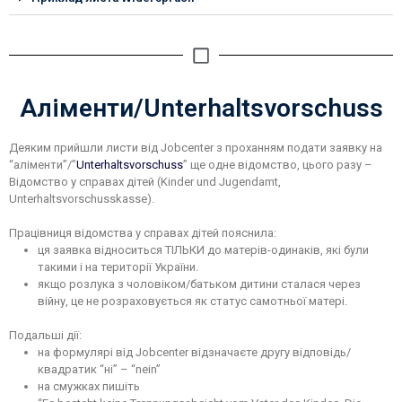
Аліменти/Unterhaltsvorschuss
Деяким прийшли листи від Jobcenter з проханням подати заявку на
“аліменти”/”
Unterhaltsvorschuss
” ще одне відомство, цього разу –
Відомство у справах дітей (Kinder und Jugendamt,
Unterhaltsvorschusskasse).
Працівниця відомства у справах дітей пояснила:
ця заявка відноситься ТІЛЬКИ до матерів-одинаків, які були
такими і на території України.
якщо розлука з чоловіком/батьком дитини сталася через
війну, це не розраховується як статус самотньої матері.
Подальші дії:
на формулярі від Jobcenter відзначаєте другу відповідь/
квадратик “ні” – “nein”
на смужках пишіть