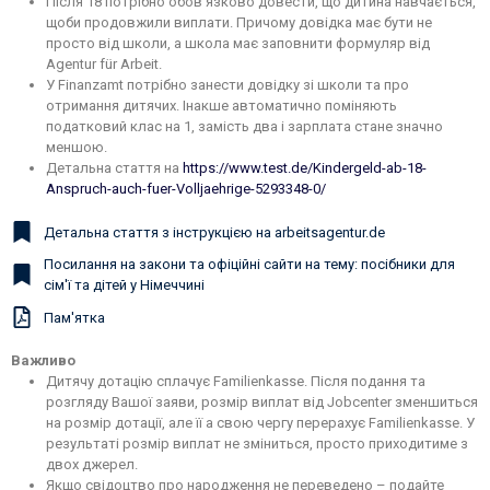
Після 18 потрібно обов’язково довести, що дитина навчається,
щоби продовжили виплати. Причому довідка має бути не
просто від школи, а школа має заповнити формуляр від
Agentur für Arbeit.
У Finanzamt потрібно занести довідку зі школи та про
отримання дитячих. Інакше автоматично поміняють
податковий клас на 1, замість два і зарплата стане значно
меншою.
Детальна стаття на
https://www.test.de/Kindergeld-ab-18-
Anspruch-auch-fuer-Volljaehrige-5293348-0/
Детальна стаття з інструкцією на arbeitsagentur.de
Посилання на закони та офіційні сайти на тему: посібники для
сім'ї та дітей у Німеччині
Пам'ятка
Важливо
Дитячу дотацію сплачує Familienkasse. Після подання та
розгляду Вашої заяви, розмір виплат від Jobcenter зменшиться
на розмір дотації, але її а свою чергу перерахує Familienkasse. У
результаті розмір виплат не зміниться, просто приходитиме з
двох джерел.
Якщо свідоцтво про народження не переведено – подайте