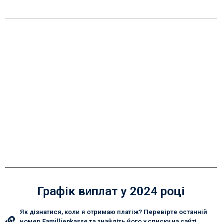
Графік виплат у 2024 році
Як дізнатися, коли я отримаю платіж? Перевірте останній
номер Famillienkasse та знайдіть його у списку на сайті