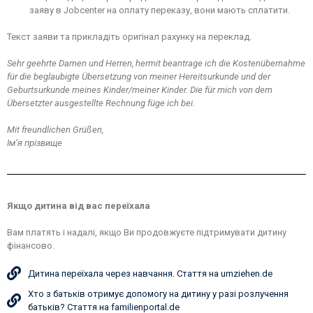
заяву в Jobcenter на оплату переказу, вони мають сплатити.
Текст заяви та прикладіть оригінал рахунку на переклад.
Sehr geehrte Damen und Herren, hermit beantrage ich die Kostenübernahme
für die beglaubigte Übersetzung von meiner Hereitsurkunde und der
Geburtsurkunde meines Kinder/meiner Kinder. Die für mich von dem
Übersetzter ausgestellte Rechnung füge ich bei.
Mit freundlichen Grüßen,
Ім’я прізвище
Якщо дитина від вас переїхала
Вам платять і надалі, якщо Ви продовжуєте підтримувати дитину
фінансово.
Дитина переїхала через навчання. Стаття на umziehen.de
Хто з батьків отримує допомогу на дитину у разі розлучення
батьків? Стаття на familienportal.de