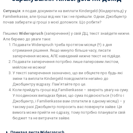
Ситуація
: я подав документи на виплати Kindergeld (Кіндергельд) у
Familienkasse, але гроші від них так і не прийшли. Однак Джобцентр
почав забирати ці гроші з моєї допомоги. Що робити?
Пишемо
Widerspruch
(заперечення) у свій ДЦ, текст знайдете нижче.
Але беремо до уваги таке:
Подавати Widerspruch треба протягом місяця (!!) з дня
отримання рішення. Якщо минуло більше часу, писати
заперечення можна, АЛЕ наведений нижче текст не підійде.
Подавати заперечення потрібно лише паперовим листом,
мейлом не можна!
У тексті заперечення зазначено, що ви обіцяєте про будь-які
зміни та виплати Kindergeld повідомляти негайно до
Джобцентру відразу. Пам’ятайте про це.
Коли прийдуть гроші від Familienkasse – зверніть увагу на суму.
У поодиноких випадках буває, що сума подвоюється (тобто і
Джобцентр, і Familienkasse вам сплатили в одному місяці) – у
такому разі Джобцентр попросить вас повернути зайве. Ця
вимога може прийти не одразу, тому потрібно планувати свій
бюджет та не витрачати зайве.
Приклад листа Widerspruch