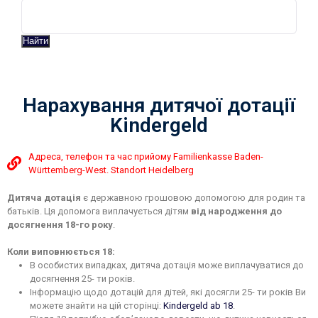
Найти
Нарахування дитячої дотації
Kindergeld
Адреса, телефон та час прийому Familienkasse Baden-
Württemberg-West. Standort Heidelberg
Дитяча дотація
є державною грошовою допомогою для родин та
батьків. Ця допомога виплачується дітям
від народження до
досягнення 18-го року
.
Коли виповнюється 18:
В особистих випадках, дитяча дотація може виплачуватися до
досягнення 25- ти років.
Інформацію щодо дотацій для дітей, які досягли 25- ти років Ви
можете знайти на цій сторінці:
Kindergeld ab 18
.