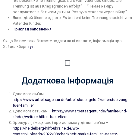
“Es besteht keine Trennungsabsicht vom Vater des Kindes. Die
Trennung ist aus Kriegsgründen erfolgt.” – “Немає наміру
розлучатися з батьком дитини. Розлука сталася через війну.”
Якщо дітей більше одного: Es besteht keine Trennungsabsicht vom
Vater der Kinder.
Приклад заповнення
Якщо Ви все-таки бажаєте подати на ці виплати, інформація про
Хайдельберг
тут
.
Додаткова інформація
Допомога сім’ям –
https://www.arbeitsagentur.de/arbeitslosengeld-2/unterstuetzung-
fuer-familien
Допомога батькам –
https://www.arbeitsagentur.de/familie-und-
kinder/weitere-hilfen-fuer-eltern
Брошура (німецькою) про допомогу дітям і сім’ям –
https://heidelberg-hilft-ukraine.de/wp-
content/uploads/2022/08/checkheft-starke-familien-gesetz-