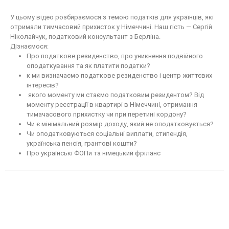
У цьому відео розбираємося з темою податків для українців, які
отримали тимчасовий прихисток у Німеччині. Наш гість — Сергій
Ніколайчук, податковий консультант з Берліна.
Дізнаємося:
Про податкове резиденство, про уникнення подвійного
оподаткування та як платити податки?
к ми визначаємо податкове резиденство і центр життєвих
інтересів?
якого моменту ми стаємо податковим резидентом? Від
моменту реєстрації в квартирі в Німеччині, отримання
тимачасового прихистку чи при перетині кордону?
Чи є мінімальний розмір доходу, який не оподатковується?
Чи оподатковуються соціальні виплати, стипендія,
українська пенсія, грантові кошти?
Про українські ФОПи та німецький фріланс