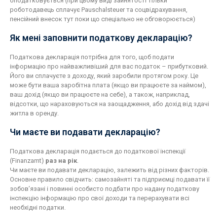
оподатковується (при цьому виді зайнятості тільки
роботодавець сплачує Pauschalsteuer та соцвідрахування,
пенсійний внесок тут поки що спеціально не обговорюється)
Як мені заповнити податкову декларацію?
Податкова декларація потрібна для того, щоб подати
інформацію про найважливіший для вас податок – прибутковий.
Його ви сплачуєте з доходу, який заробили протягом року. Це
може бути ваша заробітна плата (якщо ви працюєте за наймом),
ваш дохід (якщо ви працюєте на себе), а також, наприклад,
відсотки, що нараховуються на заощадження, або дохід від здачі
житла в оренду.
Чи маєте ви подавати декларацію?
Податкова декларація подається до податкової інспекції
(Finanzamt)
раз на рік
.
Чи маєте ви подавати декларацію, залежить від різних факторів.
Основне правило свідчить: самозайняті та підприємці подавати її
зобов’язані і повинні особисто подбати про надану податкову
інспекцію інформацію про свої доходи та перерахувати всі
необхідні податки.