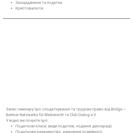
Заощадження та податки.
Криптовалюти.
Запис семінару про оподаткування та трудове право від Bridge —
Berliner Netzwerke für Bleiberecht та Club Dialog e.V.
У відео ви почуєте про:
Податкові класи, види податків, подання декларації;
Податкове резиденство, уникнення подвійного