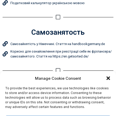
Податковий калькулятор українською мовою
Самозанятость
Самозайнятість у Німеччині. Стаття на handbookgermany.de
Корисно для ознайомлення при реєстрації себе як фрілансера/
самозайнятого. Стаття на https://en.getsorted.de/
Manage Cookie Consent
Якщо у вас є корисна та важлива інформація для
To provide the best experiences, we use technologies like cookies
публікації, пишіть у наш
телеграм канал
.
to store and/or access device information. Consenting to these
technologies will allow us to process data such as browsing behavior
or unique IDs on this site. Not consenting or withdrawing consent,
may adversely affect certain features and functions.
Search