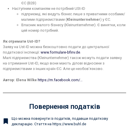
ЄС (B2B)
Наступним компаніям не потрібний USt-ID
підприємці, які ведуть бізнес лише з приватними особами/
малими підприємствами (
Kleinunternehmer
) у ЄС.
Власник малого бізнесу (Kleinunternehmer). Є винятки, коли
цей номер потрібний.
Як отримати Ust-ID?
Заяву на Ust-ID можна безкоштовно подати до центральної
податкової інспекції:
www.formulare-bfinv.de
.
Малі підприємства (Kleinunternehmer) також можуть подати заявку
на отримання Ust-ID, якщо вони мають ділові відносини з
підприємствами з інших країн ЄС. Але це необов’язково.
Автор:
Elena Wilke
https://m.facebook.com/…
Повернення податків
Що можна повернути із податків, подавши податкову
декларацію. Стаття на https://www.buhl.de