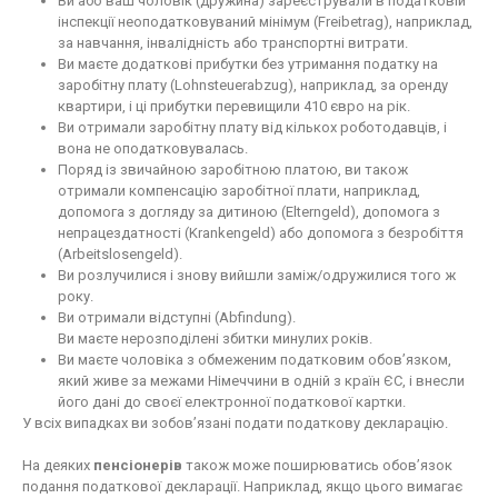
Ви або ваш чоловік (дружина) зареєстрували в податковій
інспекції неоподатковуваний мінімум (Freibetrag), наприклад,
за навчання, інвалідність або транспортні витрати.
Ви маєте додаткові прибутки без утримання податку на
заробітну плату (Lohnsteuerabzug), наприклад, за оренду
квартири, і ці прибутки перевищили 410 євро на рік.
Ви отримали заробітну плату від кількох роботодавців, і
вона не оподатковувалась.
Поряд із звичайною заробітною платою, ви також
отримали компенсацію заробітної плати, наприклад,
допомога з догляду за дитиною (Elterngeld), допомога з
непрацездатності (Krankengeld) або допомога з безробіття
(Arbeitslosengeld).
Ви розлучилися і знову вийшли заміж/одружилися того ж
року.
Ви отримали відступні (Abfindung).
Ви маєте нерозподілені збитки минулих років.
Ви маєте чоловіка з обмеженим податковим обов’язком,
який живе за межами Німеччини в одній з країн ЄС, і внесли
його дані до своєї електронної податкової картки.
У всіх випадках ви зобов’язані подати податкову декларацію.
На деяких
пенсіонерів
також може поширюватись обов’язок
подання податкової декларації. Наприклад, якщо цього вимагає