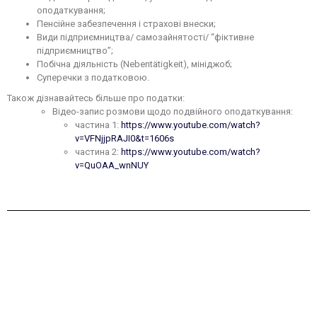
оподаткування;
Пенсійне забезпечення і страхові внески;
Види підприємництва/ самозайнятості/ “фіктивне
підприємництво”;
Побічна діяльність (Nebentätigkeit), мініджоб;
Суперечки з податковою.
Також дізнавайтесь більше про податки:
Відео-запис розмови щодо подвійного оподаткування:
частина 1:
https://www.youtube.com/watch?
v=VFNjjpRAJI0&t=1606s
частина 2:
https://www.youtube.com/watch?
v=QuOAA_wnNUY