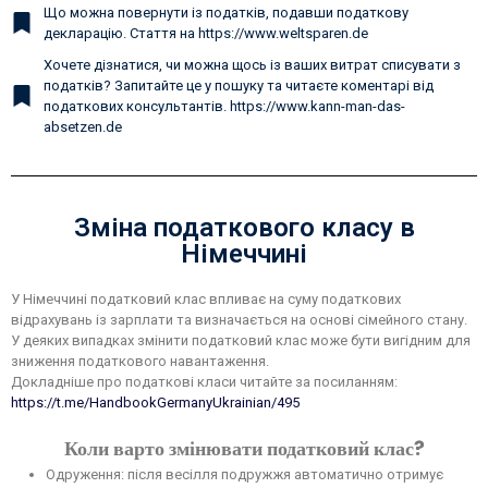
Що можна повернути із податків, подавши податкову
декларацію. Стаття на https://www.weltsparen.de
Хочете дізнатися, чи можна щось із ваших витрат списувати з
податків? Запитайте це у пошуку та читаєте коментарі від
податкових консультантів. https://www.kann-man-das-
absetzen.de
Зміна податкового класу в
Німеччині
У Німеччині податковий клас впливає на суму податкових
відрахувань із зарплати та визначається на основі сімейного стану.
У деяких випадках змінити податковий клас може бути вигідним для
зниження податкового навантаження.
Докладніше про податкові класи читайте за посиланням:
https://t.me/HandbookGermanyUkrainian/495
Коли варто змінювати податковий клас?
Одруження: після весілля подружжя автоматично отримує