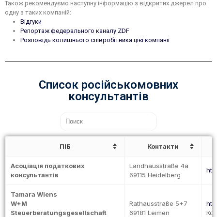
Також рекомендуємо наступну інформацію з відкритих джерел про
одну з таких компаній:
Відгуки
Репортаж федерального каналу ZDF
Розповідь колишнього співробітника цієї компанії
Список російськомовних
консультантів
ПIБ
Контакти
Асоціація податкових
Landhausstraße 4a
htt
консультантів
69115 Heidelberg
Tamara Wiens
W+M
Rathausstraße 5+7
htt
Steuerberatungsgesellschaft
69181 Leimen
Кон