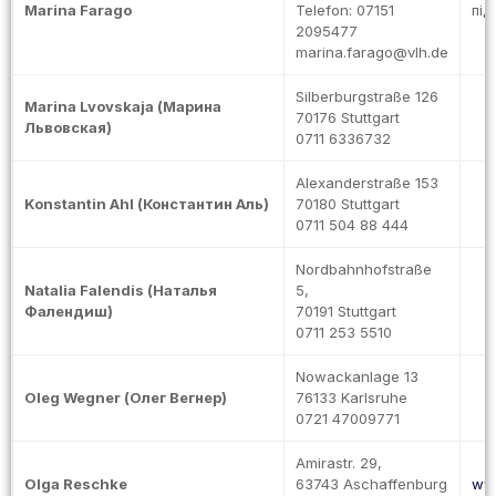
Marina Farago
Telefon: 07151
під
2095477
marina.farago@vlh.de
Silberburgstraße 126
Marina Lvovskaja (Марина
70176 Stuttgart
Львовская)
0711 6336732
Alexanderstraße 153
Konstantin Ahl (Константин Аль)
70180 Stuttgart
0711 504 88 444
Nordbahnhofstraße
Natalia Falendis (Наталья
5,
Фалендиш)
70191 Stuttgart
0711 253 5510
Nowackanlage 13
Oleg Wegner (Олег Вегнер)
76133 Karlsruhe
0721 47009771
Amirastr. 29,
Olga Reschke
63743 Aschaffenburg
www