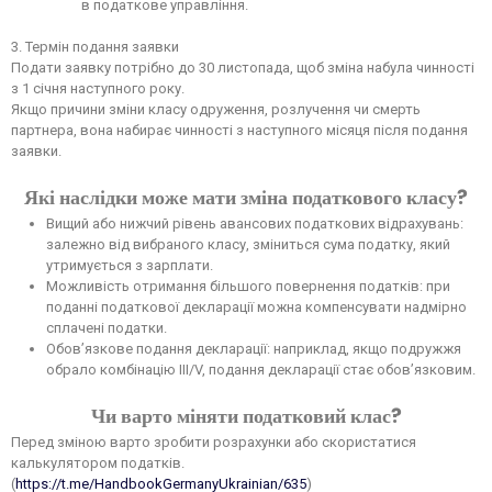
в податкове управління.
3. Термін подання заявки
Подати заявку потрібно до 30 листопада, щоб зміна набула чинності
з 1 січня наступного року.
Якщо причини зміни класу одруження, розлучення чи смерть
партнера, вона набирає чинності з наступного місяця після подання
заявки.
Які наслідки може мати зміна податкового класу?
Вищий або нижчий рівень авансових податкових відрахувань:
залежно від вибраного класу, зміниться сума податку, який
утримується з зарплати.
Можливість отримання більшого повернення податків: при
поданні податкової декларації можна компенсувати надмірно
сплачені податки.
Обов’язкове подання декларації: наприклад, якщо подружжя
обрало комбінацію III/V, подання декларації стає обов’язковим.
Чи варто міняти податковий клас?
Перед зміною варто зробити розрахунки або скористатися
калькулятором податків.
(
https://t.me/HandbookGermanyUkrainian/635
)