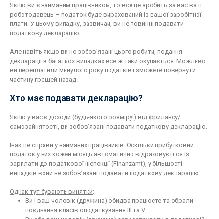
Якщо ви є найманим працівником, то все це зробить за вас ваш
роботодавець – податок буде вирахований із вашої заробітної
плати. У цьому випадку, зазвичай, ви не повинні подавати
податкову декларацію.
Але навіть якщо ви не зобов’язані цього робити, подання
декларації в багатьох випадках все ж таки окупається. Можливо
ви переплатили минулого року податків і зможете повернути
частину грошей назад.
Хто має подавати декларацію?
Якщо у вас є доходи (будь-якого розміру!) від фрилансу/
самозайнятості, ви зобов’язані подавати податкову декларацію.
Інакше справи у найманих працівників. Оскільки прибутковий
податок у них кожен місяць автоматично відраховується із
зарплати до податкової інспекції (Finanzamt), у більшості
випадків вони не зобов’язані подавати податкову декларацію.
Однак тут бувають винятки
:
Ви і ваш чоловік (дружина) обидва працюєте та обрали
поєднання класів оподаткування III та V.