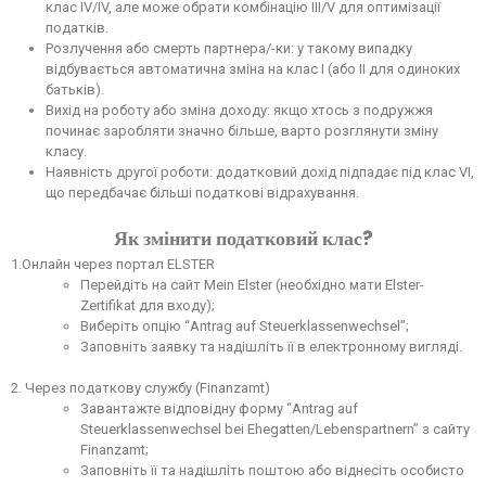
клас IV/IV, але може обрати комбінацію III/V для оптимізації
податків.
Розлучення або смерть партнера/-ки: у такому випадку
відбувається автоматична зміна на клас I (або II для одиноких
батьків).
Вихід на роботу або зміна доходу: якщо хтось з подружжя
починає заробляти значно більше, варто розглянути зміну
класу.
Наявність другої роботи: додатковий дохід підпадає під клас VI,
що передбачає більші податкові відрахування.
Як змінити податковий клас?
1.Онлайн через портал ELSTER
Перейдіть на сайт Mein Elster (необхідно мати Elster-
Zertifikat для входу);
Виберіть опцію “Antrag auf Steuerklassenwechsel”;
Заповніть заявку та надішліть її в електронному вигляді.
2. Через податкову службу (Finanzamt)
Завантажте відповідну форму “Antrag auf
Steuerklassenwechsel bei Ehegatten/Lebenspartnern” з сайту
Finanzamt;
Заповніть її та надішліть поштою або віднесіть особисто