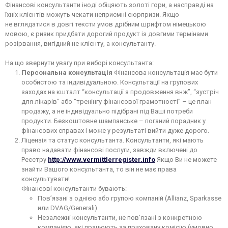
Фінансові консультанти іноді обіцяють золоті гори, а насправді на
їхніх клієнтів можуть чекати неприємні сюрпризи. Якщо
не вглядатися в довгі тексти умов дрібним шрифтом німецькою
мовою, є ризик придбати дорогий продукт із довгими термінами
розірвання, вигідний не клієнту, а консультанту.
На що звернути увагу при виборі консультанта:
Персональна консультація
Фінансова консультація має бути
особистою та індивідуальною. Консультації на групових
заходах на кшталт “консультації з продовження внж”, “зустріч
для лікарів” або “тренінгу фінансової грамотності” – це план
продажу, а не індивідуально підібрані під Ваші потреби
продукти. Безкоштовне шампанське – поганий порадник у
фінансових справах і може у результаті вийти дуже дорого.
Ліцензія та статус консультанта. Консультанти, які мають
право надавати фінансові послуги, завжди включені до
Реєстру
http://www.vermittlerregister.info
Якщо Ви не можете
знайти Вашого консультанта, то він не має права
консультувати!
Фінансові консультанти бувають:
Пов’язані з однією або групою компаній (Allianz, Sparkasse
или DVAG/Generali)
Незалежні консультанти, не пов’язані з конкретною
компанією, які працюють за приховану комісію (умовно