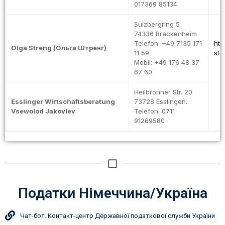
017369 85134
Sulzbergring 5
74336 Brackenheim
Telefon: +49 7135 171
htt
Olga Streng (Ольга Штренг)
11 59
ste
Mobil: +49 176 48 37
67 60
Heilbronner Str. 20
Esslinger Wirtschaftsberatung
73728 Esslingen.
Vsewolod Jakovlev
Telefon: 0711
91269580
Податки Німеччина/Україна
Чат-бот. Контакт-центр Державної податкової служби України