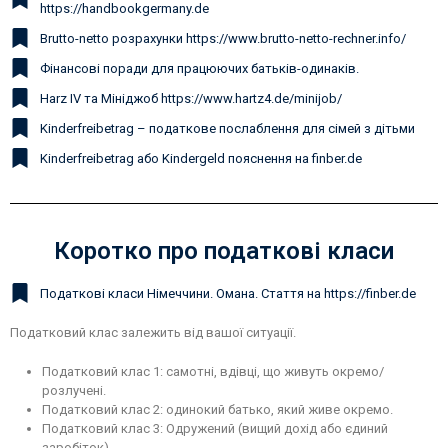
https://handbookgermany.de
Brutto-netto розрахунки https://www.brutto-netto-rechner.info/
Фінансові поради для працюючих батьків-одинаків.
Harz IV та Мініджоб https://www.hartz4.de/minijob/
Kinderfreibetrag – податкове послаблення для сімей з дітьми
Kinderfreibetrag або Kindergeld пояснення на finber.de
Коротко про податкові класи
Податкові класи Німеччини. Омана. Стаття на https://finber.de
Податковий клас залежить від вашої ситуації.
Податковий клас 1: самотні, вдівці, що живуть окремо/
розлучені.
Податковий клас 2: одинокий батько, який живе окремо.
Податковий клас 3: Одружений (вищий дохід або єдиний
заробіток)