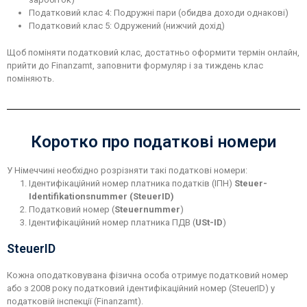
Податковий клас 4: Подружні пари (обидва доходи однакові)
Податковий клас 5: Одружений (нижчий дохід)
Щоб поміняти податковий клас, достатньо оформити термін онлайн,
прийти до Finanzamt, заповнити формуляр і за тиждень клас
поміняють.
Коротко про податкові номери
У Німеччині необхідно розрізняти такі податкові номери:
Ідентифікаційний номер платника податків (ІПН)
Steuer-
Identifikationsnummer (SteuerID)
Податковий номер (
Steuernummer
)
Ідентифікаційний номер платника ПДВ (
USt-ID
)
SteuerID
Кожна оподатковувана фізична особа отримує податковий номер
або з 2008 року податковий ідентифікаційний номер (SteuerID) у
податковій інспекції (Finanzamt).