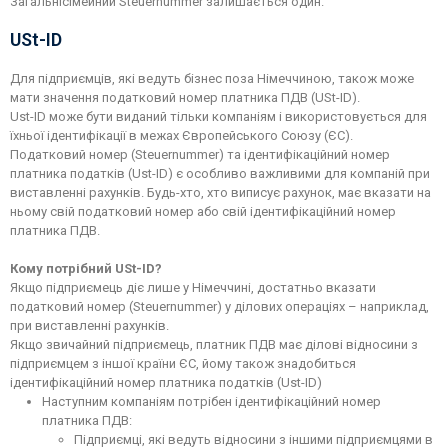
Загальнісімейний Steuernummer залишається один.
USt-ID
Для підприємців, які ведуть бізнес поза Німеччиною, також може
мати значення податковий номер платника ПДВ (USt-ID).
Ust-ID може бути виданий тільки компаніям і використовується для
їхньої ідентифікації в межах Європейського Союзу (ЄС).
Податковий номер (Steuernummer) та ідентифікаційний номер
платника податків (Ust-ID) є особливо важливими для компаній при
виставленні рахунків. Будь-хто, хто виписує рахунок, має вказати на
ньому свій податковий номер або свій ідентифікаційний номер
платника ПДВ.
Кому потрібний USt-ID?
Якщо підприємець діє лише у Німеччині, достатньо вказати
податковий номер (Steuernummer) у ділових операціях – наприклад,
при виставленні рахунків.
Якщо звичайний підприємець, платник ПДВ має ділові відносини з
підприємцем з іншої країни ЄС, йому також знадобиться
ідентифікаційний номер платника податків (Ust-ID)
Наступним компаніям потрібен ідентифікаційний номер
платника ПДВ:
Підприємці, які ведуть відносини з іншими підприємцями в