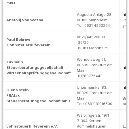
mbH
Augusta Anlage 28,
htt
Anatolij Vodovozov
68165 Mannheim
Кон
Tel: 0621 4263264
ук
0621/44526633
Paul Bobrow
S6/20
Lohnsteuerhilfeverein
68161 Mannheim
Wendelsweg 61,
Taxmain
60599 Frankfurt am
Steuerberatungsgesellschaft
htt
Main
Wirtschaftsprüfungsgesellschaft
01789775443
Untermainkai 83,
htt
Olena Stein
60329 Frankfurt am
FRAtax
Main,
Від
Steuerberatunsgesellschaft mbH
Tel.: 069 981916500
реє
Waiblingerstr. 19/1
71394 Kernen-
Lohnsteuerhilfeverein e.V.
Rommelshausen
Дек