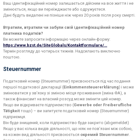
Ваш ідентифікаційний номер залишається дійсним на все життя і не
змінюється, якщо ви переїжджаєте або одружуєтеся.
Дані будуть видалені не пізніше ніж через 20 років після року смерті.
Втратили, втратили чи забули свій ідентифікаційний номер
платника податків?
Ви можете запросити інформацію через онлайн-форму:
https://www.bzst.de/SiteGlobals/Kontaktformulare/…
Термін розгляду до чотирьох тижнів. Надсилають виключно
поштою.
Steuernummer
Податковий номер (Steuernummer) присвоюється під час подання
першої податкової декларації (
Einkommensteuererklärung
) і може
змінюватися у зв’язку зі зміною місця проживання (зміна ФА), а
також фінансамт на власний розсуд може змінити цей номер.
Якщо ви відкриваєте підприємство (
Gewerbe oder Freiberufliche
Tätigkeit
тощо) – ви запитуєте податковий номер (Steuernummer)
підприємця.
Він буде знищений, коли підприємство буде закрито (abgemeldet)
Якщо у вас кілька видів діяльності, що ніяк не пов’язані між собою,
на кожен вид діяльності присвоюється
окремий Steuernummer
.