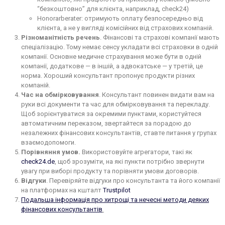
“безкоштовно” для клієнта, наприклад, check24)
Honorarberater: отримують оплату безпосередньо від
клієнта, а не у вигляді комісійних від страхових компаній.
Різноманітність речень
. Фінансові та страхові компанії мають
спеціалізацію. Тому немає сенсу укладати всі страховки в одній
компанії. Основне медичне страхування може бути в одній
компанії, додаткове — в іншій, а адвокатське — у третій, це
норма. Хороший консультант пропонує продукти різних
компаній.
Час на обмірковування
. Консультант повинен видати вам на
руки всі документи та час для обмірковування та перекладу.
Щоб зорієнтуватися за окремими пунктами, користуйтеся
автоматичним переказом, звертайтеся за порадою до
незалежних фінансових консультантів, ставте питання у групах
взаємодопомоги.
Порівняння умов.
Використовуйте агрегатори, такі як
check24.de
, щоб зрозуміти, на які пункти потрібно звернути
увагу при виборі продукту та порівняти умови договорів.
Відгуки
. Перевіряйте відгуки про консультанта та його компанії
на платформах на кшталт
Trustpilot
Подальша інформація про хитрощі та нечесні методи деяких
фінансових консультантів