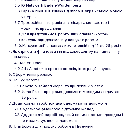
IQ Netzwerk Baden-Württemberg
Гаряча лінія зі визнання дипломів українською мовою
у Берліні
Професійна інтеграція для лікарів, медсестер і
медичних працівників
Для представників робітничих спеціальностей
Консультації допомоги у пошуках роботи
Консультації з пошуку компетенцій від 15 до 25 років
Як отримати фінансування від Джобцентру на навчання у
Німеччині
Match Talent
Sdk Akademie профорієнтація, інтеграційні курси
Оформлення резюме
Пошук роботи
Робота в Хайдельберзі та прилеглих містах
Jump Plus – програма допомоги молодим людям до
25 років
Додатковий заробіток для одержувачів допомоги
Додаткова фінансова підтримка молоді
Додатковий заробіток, який не вважається доходом і
не вираховується із допомоги
Платформи для пошуку роботи в Німеччині