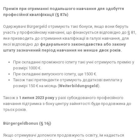
Премія при отриманні подальшого навчання для здобуття
професійної кваліфікації (§ 87a)
Одержувачі Bürgergeld отримують такі бонуси, якщо вони беруть
участь у професійному навчанні, що фінансується відповідно до § 81,
яке призводить до отримання кваліфікації в галузі навчання, для
якої відповідно до
федерального законодавства або закону
штату зазначений період навчання не менше двох років.
При складанні проміжного іспиту такі учні отримують премію у
розмірі 1000 €.
При складанні випускного іспиту, ще 1500 €.
Також такі претенденти отримують додаткові виплати у
розмірі 150 € на місяць (
Weiterbildungsgeld
).
Також з
1 липня 2023 року
у разі субсидованого професійного
навчання підтримка з боку центру зайнятості буде продовжена до
трьох років.
Bürgergeldbonus (§ 16j)
Якщо отримувачі допомоги продовжують освіту, їм
надається