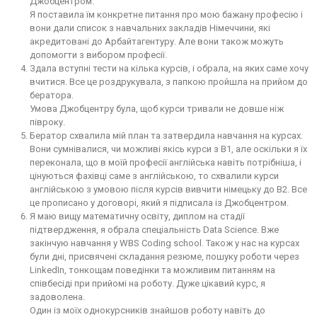
Джобцентром.
Я поставила їм конкретне питання про мою бажану професію і
вони дали список з навчальних закладів Німеччини, які
акредитовані до Арбайтагентуру. Але вони також можуть
допомогти з вибором професії.
Здала вступні тести на кілька курсів, і обрала, на яких саме хочу
вчитися. Все це роздрукувала, з папкою пройшла на прийом до
бератора.
Умова Джобцентру була, щоб курси тривали не довше ніж
півроку.
Бератор схвалила мій план та затвердила навчання на курсах.
Вони сумнівалися, чи можливі якісь курси з В1, але оскільки я їх
переконала, що в моїй професії англійська навіть потрібніша, і
цінуються фахівці саме з англійською, то схвалили курси
англійською з умовою після курсів вивчити німецьку до В2. Все
це прописано у договорі, який я підписала із Джобцентром.
Я маю вищу математичну освіту, диплом на стадії
підтвердження, я обрала спеціальність Data Science. Вже
закінчую навчання у WBS Coding school. Також у нас на курсах
були дні, присвячені складання резюме, пошуку роботи через
LinkedIn, тонкощам поведінки та можливим питанням на
співбесіді при прийомі на роботу. Дуже цікавий курс, я
задоволена.
Один із моїх однокурсників знайшов роботу навіть до