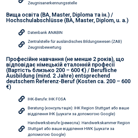
Zeugnisanerkennungsstelle
Вища освіта (BA, Master, Diploma та ін.) /
Hochschulabschlüsse (BA, Master, Diplom, u. a.)
Datenbank ANABIN
Zentralstelle für ausländisches Bildungswesen (ZAB)
Zeugnisbewertung
Професійне навчання (не менше 2 років), що
відповідає німецькій еталонній професії
(Вартість близько 200 – 600 €) / Berufliche
Ausbildung (mind. 2 Jahre) entsprechend
deutschem Referenz-Beruf (Kosten ca. 200 – 600
€)
IHK-Berufe: IHK FOSA
Beratung (консультація): IHK Region Stuttgart або ваше
відділення IHK (шукати за допомогою Google)
Handwerksberufe (ремесла): Handwerkskammer Region
Stuttgart або ваше відділення HWK (шукати за
допомогою Google)