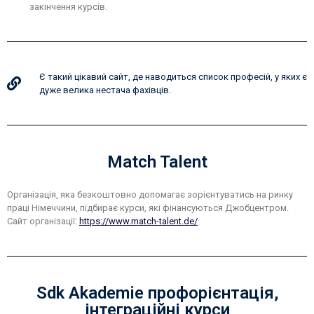
закінчення курсів.
Є такий цікавий сайт, де наводиться список професій, у яких є
дуже велика нестача фахівців.
Match Talent
Організація, яка безкоштовно допомагає зорієнтуватись на ринку
праці Німеччини, підбирає курси, які фінансуються Джобцентром.
Сайт організації:
https://www.match-talent.de/
Sdk Akademie профорієнтація,
інтеграційні курси