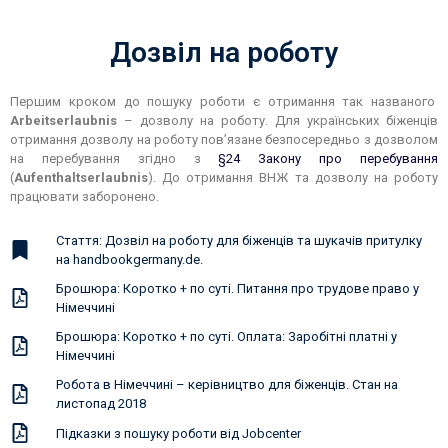
Дозвіл на роботу
Першим кроком до пошуку роботи є отримання так названого
Arbeitserlaubnis
– дозволу на роботу. Для українських біженців
отримання дозволу на роботу пов’язане безпосередньо з дозволом
на перебування згідно з
§24 Закону про перебування
(
Aufenthaltserlaubnis
). До отримання ВНЖ та дозволу на роботу
працювати заборонено.
Стаття: Дозвіл на роботу для біженців та шукачів притулку
на handbookgermany.de.
Брошюра: Коротко + по сутi. Питання про трудове право у
Нiмеччинi
Брошюра: Коротко + по сутi. Оплата: Заробiтнi платнi у
Нiмеччинi
Робота в Німеччині – керівництво для біженців. Стан на
листопад 2018
Підказки з пошуку роботи від Jobcenter