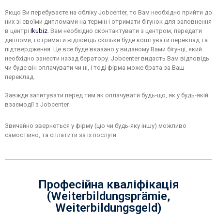
Якщо Ви перебуваєте на обліку Jobcenter, то Вам необхідно прийти до
них зі своїми дипломами на термін і отримати бігунок для заповнення
в центрі
Ikubiz
. Вам необхідно сконтактувати з центром, передати
дипломи, і отримати відповідь скільки буде коштувати переклад та
підтвердження. Це все буде вказано у виданому Вами бігунці, який
необхідно занести назад бератору. Jobcenter видасть Вам відповідь
чи буде він оплачувати чи ні, і тоді фірма може брата за Ваш
переклад.
Завжди запитувати перед тим як оплачувати будь-що, як у будь-якій
взаємодії з Jobcenter.
Звичайно звернеться у фірму (цю чи будь-яку іншу) можливо
самостійно, та сплатити за їх послуги.
Професійна кваліфікація
(Weiterbildungsprämie,
Weiterbildungsgeld)