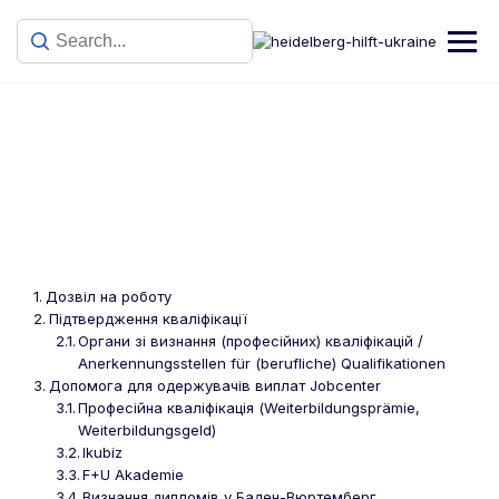
Робота
Дозвіл на роботу
Підтвердження кваліфікації
Органи зі визнання (професійних) кваліфікацій /
Anerkennungsstellen für (berufliche) Qualifikationen
Допомога для одержувачів виплат Jobcenter
Професійна кваліфікація (Weiterbildungsprämie,
Weiterbildungsgeld)
Ikubiz
F+U Akademie
Визнання дипломів у Баден-Вюртемберг