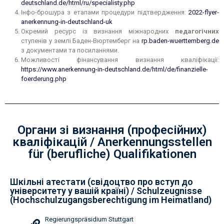
deutschland.de/html/ru/specialisty.php
Інфо-брошура з етапами процедури підтвердження:
2022-flyer-
anerkennung-in-deutschland-uk
Окремий ресурс із визнання міжнародних
педагогічних
ступенів у землі Баден-Вюртемберг на
rp.baden-wuerttemberg.de
з документами та посиланнями.
Можливості фінансування визнання кваліфікації:
https://www.anerkennung-in-deutschland.de/html/de/finanzielle-
foerderung.php
Органи зі визнання (професійних)
кваліфікацій / Anerkennungsstellen
für (berufliche) Qualifikationen
Шкільні атестати (свідоцтво про вступ до
університету у вашій країні) / Schulzeugnisse
(Hochschulzugangsberechtigung im Heimatland)
Regierungspräsidium Stuttgart