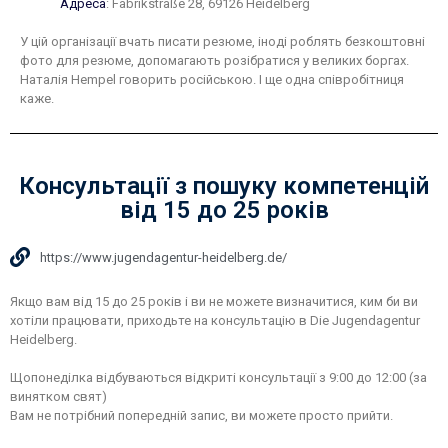
Адреса
:
Fabrikstraße 28, 69126 Heidelberg
У цій організації вчать писати резюме, іноді роблять безкоштовні
фото для резюме, допомагають розібратися у великих боргах.
Наталія Hempel говорить російською. І ще одна співробітниця
каже.
Консультації з пошуку компетенцій
від 15 до 25 років
https://www.jugendagentur-heidelberg.de/
Якщо вам від 15 до 25 років і ви не можете визначитися, ким би ви
хотіли працювати, приходьте на консультацію в Die Jugendagentur
Heidelberg.
Щопонеділка відбуваються відкриті консультації з 9:00 до 12:00 (за
винятком свят)
Вам не потрібний попередній запис, ви можете просто прийти.