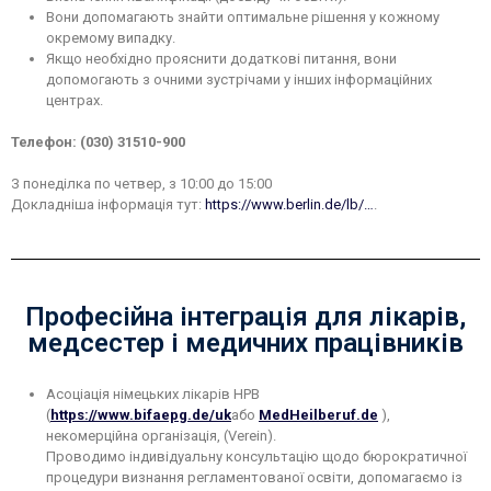
Вони допомагають знайти оптимальне рішення у кожному
окремому випадку.
Якщо необхідно прояснити додаткові питання, вони
допомогають з очними зустрічами у інших інформаційних
центрах.
Телефон: (030) 31510-900
З понеділка по четвер, з 10:00 до 15:00
Докладніша інформація тут:
https://www.berlin.de/lb/…
.
Професійна інтеграція для лікарів,
медсестер і медичних працівників
Асоціація німецьких лікарів НРВ
(
https://www.bifaepg.de/uk
або
MedHeilberuf.de
),
некомерційна організація, (Verein).
Проводимо індивідуальну консультацію щодо бюрократичної
процедури визнання регламентованої освіти, допомагаємо із