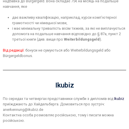
надбавка до Bürgergeld. Вона складає 75€ на місяць на подальше
навчання, яке
дає важливу кваліфікацію, наприклад, курси комп’ютерної
грамотності чи німецької мови,
і має мінімальну тривалість вісім тижнів, за які не виплачується
допомога на подальше навчання відповідно до § 87a, пункт 2
третьої книги (див. вище про
Weiterbildungsgeld
).
Від редакції
: бонуси не сумуються або Weiterbildungsgeld або
Bürgergeldbonus.
Ikubiz
По середах та четвергах представники служби з дипломів від
Ikubiz
приїжджають до Хайдельберга. Домовиться про зустріч:
anerkennung@ikubiz.de
Контактна особа розмовляє російською, тому і писати можна
російською.