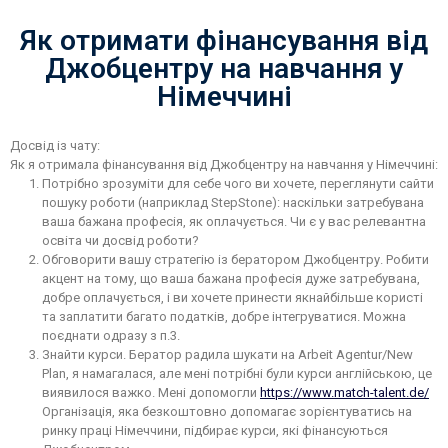
Як отримати фінансування від
Джобцентру на навчання у
Німеччині
Досвід із чату:
Як я отримала фінансування від Джобцентру на навчання у Німеччині:
Потрібно зрозуміти для себе чого ви хочете, переглянути сайти
пошуку роботи (наприклад StepStone): наскільки затребувана
ваша бажана професія, як оплачується. Чи є у вас релевантна
освіта чи досвід роботи?
Обговорити вашу стратегію із бератором Джобцентру. Робити
акцент на тому, що ваша бажана професія дуже затребувана,
добре оплачується, і ви хочете принести якнайбільше користі
та заплатити багато податків, добре інтегруватися. Можна
поєднати одразу з п.3.
Знайти курси. Бератор радила шукати на Arbeit Agentur/New
Plan, я намагалася, але мені потрібні були курси англійською, це
виявилося важко. Мені допомогли
https://www.match-talent.de/
Організація, яка безкоштовно допомагає зорієнтуватись на
ринку праці Німеччини, підбирає курси, які фінансуються