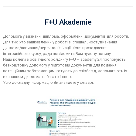
F+U Akademie
Допомога у визнанні диплома, оформленні документів для роботи.
Для тих, хто зацікавлений у роботі зі спеціальності/визнання
диплома/навчання/перекваліфікації після проходження
інтеграційного курсу, рада повідомити Вам чудову новину.
Наші колеги з освітнього холдингу F+U – academy 24 пропонують
безкоштовну допомогу у підготовці документів для подання
потенційним роботодавцям, готують до співбесід, допомагають із
визнанням диплома та багато іншого.
Усю докладну інформацію Ви знайдете у флаєрі.