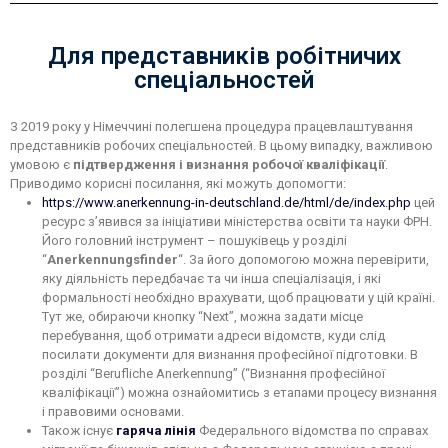
Для представників робітничих
спеціальностей
З 2019 року у Німеччині полегшена процедура працевлаштування
представників робочих спеціальностей. В цьому випадку, важливою
умовою є
підтвердження і визнання робочої кваліфікації
.
Приводимо корисні посилання, які можуть допомогти:
https://www.anerkennung-in-deutschland.de/html/de/index.php
цей
ресурс з’явився за ініціативи міністерства освіти та науки ФРН.
Його головний інструмент – пошуківець у розділі
“
Anerkennungsfinder
“. За його допомогою можна перевірити,
яку діяльність передбачає та чи інша спеціалізація, і які
формальності необхідно врахувати, щоб працювати у цій країні.
Тут же, обираючи кнопку “Next”, можна задати місце
перебування, щоб отримати адреси відомств, куди слід
посилати документи для визнання професійної підготовки. В
розділі “Berufliche Anerkennung” (“Визнання професійної
кваліфікації”) можна ознайомитись з етапами процесу визнання
і правовими основами.
Також існує
гаряча лінія
Федерального відомства по справах