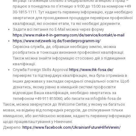
міграції та біженців спільно з Федеральною агенцією з праці –
працює з понеділка по п’ятницю з 9:00 до 15:00 за номером +49
30-1815-1111. Тут надають первинну інформацію, куди необхідно
звертатися для проходження процедури перевірки професійної
кваліфікації, які основні етапи, та які необхідні документи.
Задати всі питання по E-Mail можна через форму
https://www.make-it-in-germany.com/de/service/kontakt/e-mail
https://www.netzwerk-iq.de/foerderprogramm-iq/
Сервісна служба, де, обравши необхідну землю, можна
розібратись в тонкощах визнання професійної кваліфікації.
Також можна знайти інформацію стосовно дій з підвищення
кваліфікації.
Служба Foreign Skills Approval
https://www.ihk-fosa.de/
перевіряє та підтверджує кваліфікацію, яка була отримана в
інших державах у закладах середньої спеціальної освіти. Щоб
дізнатись, якому рівню в німецькій системі профосвіти
відповідає Ваша кваліфікація, необхідно звертатись за
телефоном +49 911 815060, або писати на info@ihk-fosa.de
Також, можна звернутися до Welcome Center, у якому на багатьох
мовах, на відміну від попередніх ресурсів, де спілкування тільки
німецькою, або англійською мовами, надають первинну інформацію
щодо працевлаштування у Німеччині.
Джерело:
https://www.facebook.com/UkrainianFutureHilfeVerein/