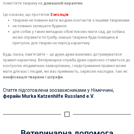
помістити тварину на
домашній карантин
.
Це означає, що протягом
3 місяців
тварини не повинні мати жодних контактів з іншими тваринами
не повинні залишати будинок
для собак у таких випадках обов’язково мати сад, де собака
може справити потребу, інакше тварина буде поміщена в
притулок для тварин на період карантину
Будь ласка, пам’ятайте – це дуже-дуже важливо дотримуватися
правил карантину. Ветеринарна служба дуже серйозно ставиться до
контролю епідемічних захворювань, і недотримання правил може
мати для вас і людей, які вас приймають, серйозні наслідки, такі як
конфіскація тварини і штрафи
.
Стаття підготовлена зоозахисниками у Німеччині,
ферайн Murka Katzenhilfe Russland e.V.
Ветеринарна допомога