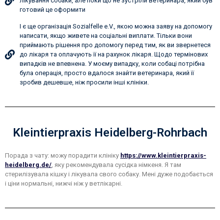
лікування собаки, але поки що не зустріли ветеринара, який був
готовий це оформити
І є ще організація Sozialfelle e.V., якою можна заяву на допомогу
написати, якщо живете на соціальні виплати. Тільки вони
приймають рішення про допомогу перед тим, як ви звернетеся
до лікаря та оплачують її на рахунок лікаря. Щодо термінових
випадків не впевнена. У моєму випадку, коли собаці потрібна
була операція, просто вдалося знайти ветеринара, який її
зробив дешевше, ніж просили інші клініки.
Kleintierpraxis Heidelberg-Rohrbach
Порада з чату: можу порадити клініку
https://www.kleintierpraxis-
heidelberg.de/
, яку рекомендувала сусідка німкеня. Я там
стерилізувала кішку і лікувала свого собаку. Мені дуже подобається
і ціни нормальні, нижчі ніж у ветлікарні.