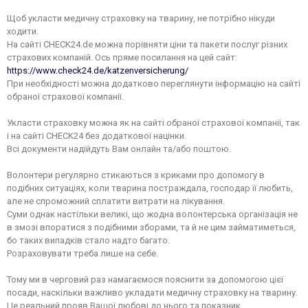
Щоб укласти медичну страховку на тварину, не потрібно нікуди
ходити.
На сайті CHECK24.de можна порівняти ціни та пакети послуг різних
страхових компаній. Ось пряме посилання на цей сайт:
https://www.check24.de/katzenversicherung/
При необхідності можна додатково переглянути інформацію на сайті
обраної страхової компанії.
Укласти страховку можна як на сайті обраної страхової компанії, так
і на сайті CHECK24 без додаткової націнки.
Всі документи надійдуть Вам онлайн та/або поштою.
Волонтери регулярно стикаються з криками про допомогу в
подібних ситуаціях, коли тварина постраждала, господар її любить,
але не спроможний сплатити витрати на лікування.
Суми однак настільки великі, що жодна волонтерська організація не
в змозі впоратися з подібними зборами, та й не цим займатиметься,
бо таких випадків стало надто багато.
Розраховувати треба лише на себе.
Тому ми в черговий раз намагаємося пояснити за допомогою цієї
посади, наскільки важливо укладати медичну страховку на тварину.
Це реальний прояв Вашої любові до нього та показник