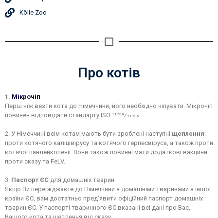
Kölle Zoo
Про котів
1.
Мiкрочiп
Перш ніж везти кота до Німеччини, його необхідно чіпувати. Мікрочіп
повинен відповідати стандарту ISO 11784⁄11785.
2. У Німеччині всім котам мають бути зроблені наступні
щеплення
:
проти котячого каліцівірусу та котячого герпесвіруса, а також проти
котячої панлейкопенії. Вони також повинні мати додаткові вакцини
проти сказу та FeLV.
3.
Паспорт ЄС
для домашніх тварин
Якщо Ви переїжджаєте до Німеччини з домашніми тваринами з іншої
країни ЄС, вам достатньо пред’явити офіційний паспорт домашніх
тварин ЄС. У паспорті тваринного ЄС вказані всі дані про Вас,
Вашого кота та щеплення від сказу.