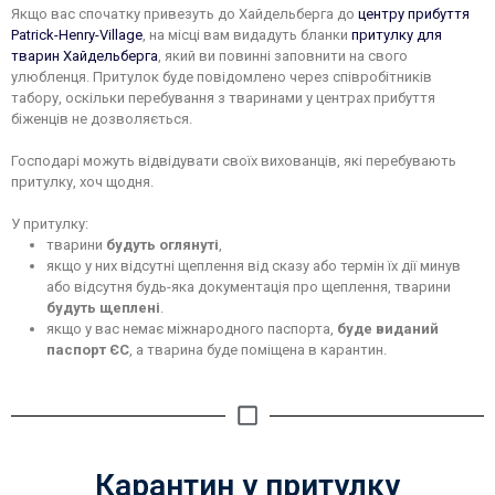
Якщо вас спочатку привезуть до Хайдельберга до
центру прибуття
Patrick-Henry-Village
, на місці вам видадуть бланки
притулку для
тварин Хайдельберга
, який ви повинні заповнити на свого
улюбленця. Притулок буде повідомлено через співробітників
табору, оскільки перебування з тваринами у центрах прибуття
біженців не дозволяється.
Господарі можуть відвідувати своїх вихованців, які перебувають
притулку, хоч щодня.
У притулку:
тварини
будуть оглянуті
,
якщо у них відсутні щеплення від сказу або термін їх дії минув
або відсутня будь-яка документація про щеплення, тварини
будуть щеплені
.
якщо у вас немає міжнародного паспорта,
буде виданий
паспорт ЄС
, а тварина буде поміщена в карантин.
Карантин у притулку