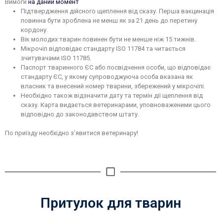
Вимоги
на даний момент
Підтвердження дійсного щеплення від сказу. Перша вакцинація
повинна бути зроблена не менш як за 21 день до перетину
кордону.
Вік молодих тварин повинен бути не менше ніж 15 тижнів.
Мікрочіп відповідає стандарту ISO 11784 та читається
зчитувачами ISO 11785.
Паспорт тваринного ЄС або посвідчення особи, що відповідає
стандарту ЄС, у якому супроводжуюча особа вказана як
власник та внесений номер тварини, збережений у мікрочіпі.
Необхідно також відзначити дату та термін дії щеплення від
сказу. Карта видається ветеринарами, уповноваженими цього
відповідно до законодавством штату.
По приїзду необхідно з’явитися ветеринару!
Притулок для тварин