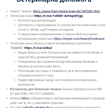
Захист тварин:
https://www.rhein-neckar-kreis.de/1872401.html
Телеграм-канал
https://t.me/+xM4h-4eFwpI4Yjgy
Консультації ветеринарів
Допомога з перетримкою по різних містах Німеччини, поки
хтось у таборі, щоб тварин не кидали.
У закріплених повідомленнях є список безкоштовних
ветеринарів у Німеччині
https://tinyurl.com/tierarztforukraine
Телеграм-канал безкоштовної ветеринарної допомоги
“
VetInfo
”
https://t.me/vetbel
Надає безкоштовні консультації за наявності проблем зі
здоров’ям у домашніх вихованців
.
Повідомляє про правила в’їзду вихованців біженців з
України до різних країн світу
.
Розповідає про ваші з твариною дії в екстремальних
ситуаціях воєнного часу
.
Надає інформацію щодо застосування ветеринарних
препаратів
.
Ветеринар для біженців-тварин
Оксана Суходільська (+380
67 446 9789, +49 1517 2459802).
Клініка
felmo
у Хайдельберзі, ветеринари приїжджають додому.
Ціни такі ж, як і у звичайній практиці.
На сайті
pet-info-ukraine.de
ви знайдете притулок для вашого