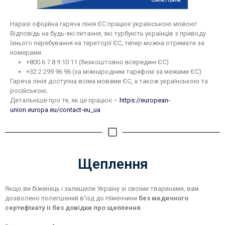
Наразі офіційна гаряча лінія ЄС працює українською мовою!
Відповідь на будь-які питання, які турбують українців з приводу
їхнього перебування на території ЄС, тепер можна отримати за
номерами:
+800 6 7 8 9 10 11 (безкоштовно всередині ЄС)
+32 2 299 96 96 (за міжнародним тарифом за межами ЄС)
Гаряча лінія доступна всіма мовами ЄС, а також українською та
російською.
Детальніше про те, як це працює –
https://european-
union.europa.eu/contact-eu_ua
Щеплення
Якщо ви біженець і залишили Україну зі своїми тваринами, вам
дозволено полегшений в’їзд до Німеччини
без медичного
сертифікату іі без довідки про щеплення
.