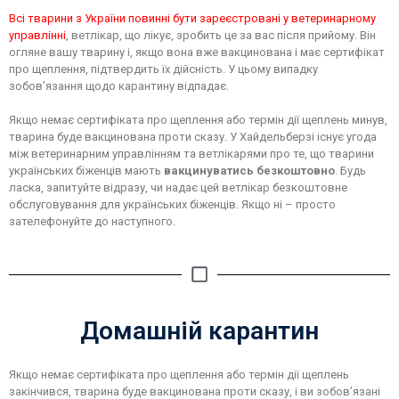
Всі тварини з України повинні бути зареєстровані у ветеринарному
управлінні
, ветлікар, що лікує, зробить це за вас після прийому. Він
огляне вашу тварину і, якщо вона вже вакцинована і має сертифікат
про щеплення, підтвердить їх дійсність. У цьому випадку
зобов’язання щодо карантину відпадає.
Якщо немає сертифіката про щеплення або термін дії щеплень минув,
тварина буде вакцинована проти сказу. У Хайдельберзі існує угода
між ветеринарним управлінням та ветлікарями про те, що тварини
українських біженців мають
вакцинуватись безкоштовно
. Будь
ласка, запитуйте відразу, чи надає цей ветлікар безкоштовне
обслуговування для українських біженців. Якщо ні – просто
зателефонуйте до наступного.
Домашній карантин
Якщо немає сертифіката про щеплення або термін дії щеплень
закінчився, тварина буде вакцинована проти сказу, і ви зобов’язані