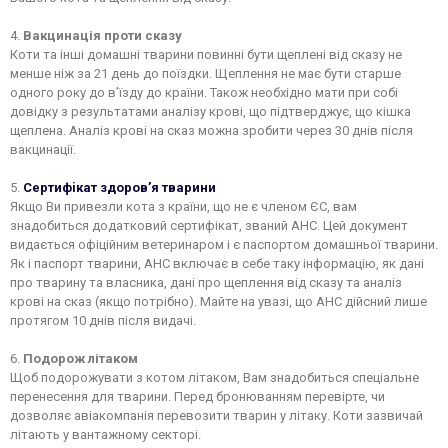
4.
Вакцинація проти сказу
Коти та інші домашні тварини повинні бути щеплені від сказу не
менше ніж за 21 день до поїздки. Щеплення не має бути старше
одного року до в’їзду до країни. Також необхідно мати при собі
довідку з результатами аналізу крові, що підтверджує, що кішка
щеплена. Аналіз крові на сказ можна зробити через 30 днів після
вакцинації.
5.
Сертифiкат здоров’я тварини
Якщо Ви привезли кота з країни, що не є членом ЄС, вам
знадобиться додатковий сертифікат, званий AHC. Цей документ
видається офіційним ветеринаром і є паспортом домашньої тварини.
Як і паспорт тварини, AHC включає в себе таку інформацію, як дані
про тварину та власника, дані про щеплення від сказу та аналіз
крові на сказ (якщо потрібно). Майте на увазі, що AHC дійсний лише
протягом 10 днів після видачі.
6.
Подорож літаком
Щоб подорожувати з котом літаком, Вам знадобиться спеціальне
перенесення для тварини. Перед бронюванням перевірте, чи
дозволяє авіакомпанія перевозити тварин у літаку. Коти зазвичай
літають у вантажному секторі.