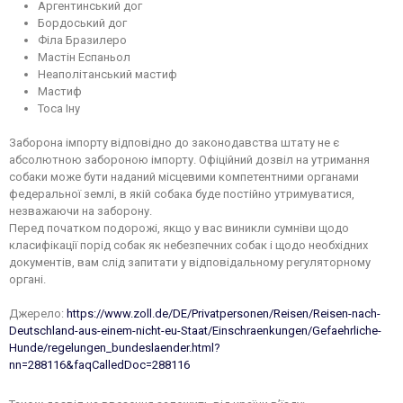
Аргентинський дог
Бордоський дог
Філа Бразилеро
Мастін Еспаньол
Неаполітанський мастиф
Мастиф
Тоса Іну
Заборона імпорту відповідно до законодавства штату не є
абсолютною забороною імпорту. Офіційний дозвіл на утримання
собаки може бути наданий місцевими компетентними органами
федеральної землі, в якій собака буде постійно утримуватися,
незважаючи на заборону.
Перед початком подорожі, якщо у вас виникли сумніви щодо
класифікації порід собак як небезпечних собак і щодо необхідних
документів, вам слід запитати у відповідальному регуляторному
органі.
Джерело:
https://www.zoll.de/DE/Privatpersonen/Reisen/Reisen-nach-
Deutschland-aus-einem-nicht-eu-Staat/Einschraenkungen/Gefaehrliche-
Hunde/regelungen_bundeslaender.html?
nn=288116&faqCalledDoc=288116