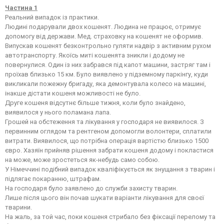
Частина 1
Реальний випадок із практики.
Людині подарували двох кошенят. Людина не працює, отримує
допомогу від держави. Мед. страховку на кошенят не оформив.
Випускав кошенят безконтрольно гуляти надвір з активним рухом
автотранспорту. Якоїсь миті кошенята зникли і додому не
повернулися. Один із них забрався під капот машини, застряг там і
проїхав близько 15 км. Було виявлено у підземному паркінгу, куди
викликали пожежну бригаду, яка демонтувала колесо на машині,
інакше дістати кошеня можливості не було.
Друге кошеня відсутнє більше тижня, коли було знайдено,
виявилося у нього поламана лапа.
Грошей на обстеження та лікування у господаря не виявилося. З
первинним оглядом та рентгеном допомогли волонтери, сплатили
витрати. Виявилося, що потрібна операція вартістю близько 1500
євро. Хазяїн прийняв рішення забрати кошеня додому і покластися
на може, може зростеться як-небудь само собою.
У Німеччині подібний випадок кваліфікується як знущання з тварин і
підлягає покаранню, штрафам.
На господаря було заявлено до служби захисту тварин.
Лише після цього він почав шукати варіанти лікування для своєї
тварини.
На жаль, за той час, поки кошеня стрибало без фіксації перелому та