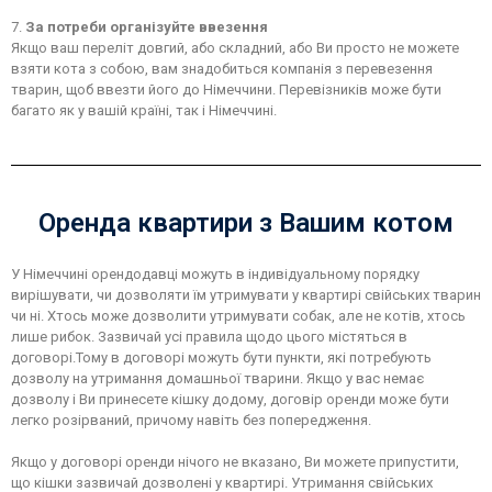
7.
За потреби організуйте ввезення
Якщо ваш переліт довгий, або складний, або Ви просто не можете
взяти кота з собою, вам знадобиться компанія з перевезення
тварин, щоб ввезти його до Німеччини. Перевізників може бути
багато як у вашій країні, так і Німеччині.
Оренда квартири з Вашим котом
У Німеччині орендодавці можуть в індивідуальному порядку
вирішувати, чи дозволяти їм утримувати у квартирі свійських тварин
чи ні. Хтось може дозволити утримувати собак, але не котів, хтось
лише рибок. Зазвичай усі правила щодо цього містяться в
договорі.Тому в договорі можуть бути пункти, які потребують
дозволу на утримання домашньої тварини. Якщо у вас немає
дозволу і Ви принесете кішку додому, договір оренди може бути
легко розірваний, причому навіть без попередження.
Якщо у договорі оренди нічого не вказано, Ви можете припустити,
що кішки зазвичай дозволені у квартирі. Утримання свійських