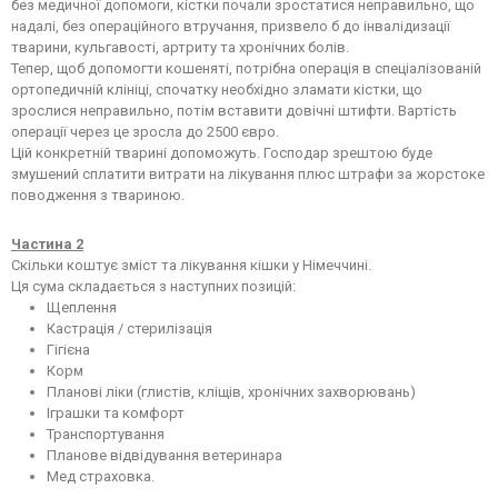
без медичної допомоги, кістки почали зростатися неправильно, що
надалі, без операційного втручання, призвело б до інвалідизації
тварини, кульгавості, артриту та хронічних болів.
Тепер, щоб допомогти кошеняті, потрібна операція в спеціалізованій
ортопедичній клініці, спочатку необхідно зламати кістки, що
зрослися неправильно, потім вставити довічні штифти. Вартість
операції через це зросла до 2500 євро.
Цій конкретній тварині допоможуть. Господар зрештою буде
змушений сплатити витрати на лікування плюс штрафи за жорстоке
поводження з твариною.
Частина 2
Скільки коштує зміст та лікування кішки у Німеччині.
Ця сума складається з наступних позицій:
Щеплення
Кастрація / стерилізація
Гігієна
Корм
Планові ліки (глистів, кліщів, хронічних захворювань)
Іграшки та комфорт
Транспортування
Планове відвідування ветеринара
Мед страховка.