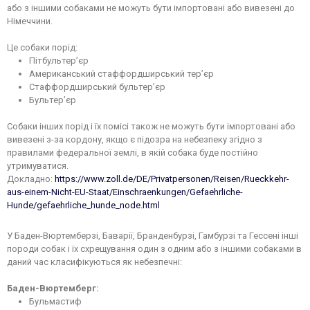
або з іншими собаками не можуть бути імпортовані або вивезені до
Німеччини.
Це собаки порід:
Пітбультер’єр
Американський стаффордширський тер’єр
Стаффордширський бультер’єр
Бультер’єр
Собаки інших порід і їх помісі також не можуть бути імпортовані або
вивезені з-за кордону, якщо є підозра на небезпеку згідно з
правилами федеральної землі, в якій собака буде постійно
утримуватися.
Докладно:
https://www.zoll.de/DE/Privatpersonen/Reisen/Rueckkehr-
aus-einem-Nicht-EU-Staat/Einschraenkungen/Gefaehrliche-
Hunde/gefaehrliche_hunde_node.html
У Баден-Вюртемберзі, Баварії, Бранденбурзі, Гамбурзі та Гессені інші
породи собак і їх схрещування один з одним або з іншими собаками в
даний час класифікуються як небезпечні:
Баден-Вюртемберг:
Бульмастиф