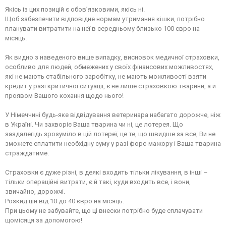
Якісь із цих позицій є обов’язковими, якісь ні.
Щоб забезпечити відповідне нормам утримання кішки, потрібно
планувати витратити на неї в середньому близько 100 євро на
місяць.
Як видно з наведеного вище випадку, висновок медичної страховки,
особливо для людей, обмежених у своїх фінансових можливостях,
які не мають стабільного заробітку, не мають можливості взяти
кредит у разі критичної ситуації, є не лише страховкою тварини, а й
проявом Вашого кохання щодо нього!
У Німеччині будь-яке відвідування ветеринара набагато дорожче, ніж
в Україні. Чи захворіє Ваша тварина чи ні, це лотерея. Що
заздалегідь зрозуміло в цій лотереї, це те, що швидше за все, Ви не
зможете сплатити необхідну суму у разі форс-мажору і Ваша тварина
страждатиме.
Страховки є дуже різні, в деякі входить тільки лікування, в інші –
тільки операційні витрати, є й такі, куди входить все, і вони,
звичайно, дорожчі.
Розкид цін від 10 до 40 євро на місяць.
При цьому не забувайте, що ці внески потрібно буде сплачувати
щомісяця за допомогою!