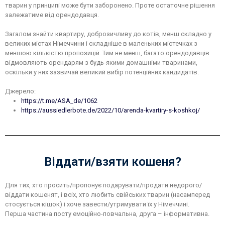
тварин у принципі може бути заборонено. Проте остаточне рішення
залежатиме від орендодавця.
Загалом знайти квартиру, доброзичливу до котів, менш складно у
великих містах Німеччини і складніше в маленьких містечках з
меншою кількістю пропозицій. Тим не менш, багато орендодавців
відмовляють орендарям з будь-якими домашніми тваринами,
оскільки у них зазвичай великий вибір потенційних кандидатів.
Джерело:
https://t.me/ASA_de/1062
https://aussiedlerbote.de/2022/10/arenda-kvartiry-s-koshkoj/
Віддати/взяти кошеня?
Для тих, хто просить/пропонує подарувати/продати недорого/
віддати кошенят, і всіх, хто любить свійських тварин (насамперед
стосується кішок) і хоче завести/утримувати їх у Німеччині.
Перша частина посту емоційно-повчальна, друга – інформативна.