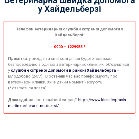
Ветеринарна швидка допомога
у Хайдельберзі
Телефон ветеринарної служби екстреної допомоги у
Хайдельберзі:
0900 – 1229955 *
Примітка
: у вихідні та святкові дні ви будете пов’язані
безпосередньо з однією з ветеринарних клінік, які об’єдналися
у
служби екстреної допомоги в районі Хайдельберга
–
цілодобово (24/7) . В останній час вас поінформують про
ветеринарні клініки, які в даний момент чергують.
(* стягується плата)
Докладніше
про термінові ситуації:
https://www.kleintierpraxis-
martin.de/tierarzt-notdienst/