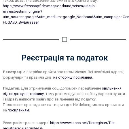
Також дозвіл на ввезення залежить від країни в’їзду:
https://www.fressnapf.de/magazin/hund/reisen/urlaub-
einreisbestimmungen/?
utm_source=google&utm_medium=google_Nonbrand&utm_campaign=Gen
FUQAvD_BwE#rassen
Реєстрація та податок
Реєстрацію
потрібно пройти протягом місяця. Всі необхідні адреси,
формуляри та правила див.
на сторінці посилання
.
Податок
. Для отримувачів соц. допомоги передбачене
звільнення
від податку на тварину
, тому рекомендується собаку зареєструвати
і відразу написати заяву про звільнення від податку.
Положення про податки на тварин для Heidelberg можна прочитати
за
посиланням
.
Реєстрація транспондера:
https://www.tasso.net/Tierregister/Tier-
registrieren?lang=de-DE