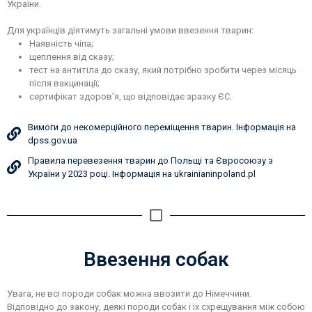
України.
Для українців діятимуть загальні умови ввезення тварин:
Наявність чіпа;
щеплення від сказу;
тест на антитіла до сказу, який потрібно зробити через місяць
після вакцинації;
сертифікат здоров’я, що відповідає зразку ЄС.
Вимоги до некомерційного переміщення тварин. Інформація на
dpss.gov.ua
Правила перевезення тварин до Польщі та Євросоюзу з
України у 2023 році. Інформація на ukrainianinpoland.pl
Ввезення собак
Увага, не всі породи собак можна ввозити до Німеччини.
Відповідно до закону, деякі породи собак і їх схрещування між собою