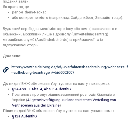
подання заяви.
Як правило, це:
регіон Rhein-Neckar,
або конкретне місто (наприклад: Хайдельберг, Зінсхайм тощо).
Будь-який переїзд за межі міста/регіону або землі, зазначеного в
обмеженні, можливий лише з дозволу (Umverteilungsantrag)
міграційних служб (Ausländerbehörde) із приймаючої та із
відпускаючої сторін.
Джерело:
https://www.heidelberg.de/hd/-/Verfahrensbeschreibung/wohnsitzauf
--aufhebung-beantragen/vbid6002007
До
видачі ВНЖ обмеження ґрунтується на наступних нормах:
§24 Abs. 3, Abs. 4, Abs. 5 AufenthG
Постанова про внутрішньоземельний розподіл біженців з
України (
Allgemeinverfügung zur landesinternen Verteilung von
Vertriebenen aus der Ukraine
)
Після
видачі ВНЖ обмеження ґрунтується на наступних нормах:
§12a AufenthG