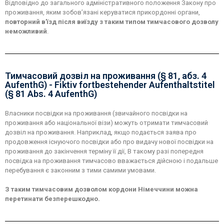
Відповідно до загального адміністративного положення Закону про
проживання, яким зобов’язані керуватися прикордонні органи,
повторний в’їзд після виїзду з таким типом тимчасового дозволу
неможливий
.
Тимчасовий дозвіл на проживання (§ 81, абз. 4
AufenthG) - Fiktiv fortbestehender Aufenthaltstitel
(§ 81 Abs. 4 AufenthG)
Власники посвідки на проживання (звичайного посвідки на
проживання або національної візи) можуть отримати тимчасовий
дозвіл на проживання. Наприклад, якщо подається заява про
продовження існуючого посвідки або про видачу нової посвідки на
проживання до закінчення терміну її дії, В такому разі попередня
посвідка на проживання тимчасово вважається дійсною і подальше
перебування є законним з тими самими умовами.
З таким тимчасовим дозволом кордони Німеччини можна
перетинати безперешкодно.