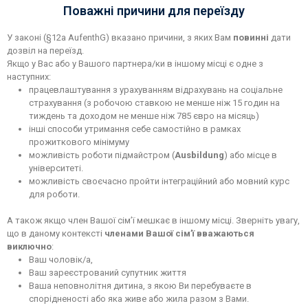
Поважні причини для переїзду
У законі (§12a AufenthG) вказано причини, з яких Вам
повинні
дати
дозвіл на переїзд.
Якщо у Вас або у Вашого партнера/ки в іншому місці є одне з
наступних:
працевлаштування з урахуванням відрахувань на соціальне
страхування (з робочою ставкою не менше ніж 15 годин на
тиждень та доходом не менше ніж 785 євро на місяць)
інші способи утримання себе самостійно в рамках
прожиткового мінімуму
можливість роботи підмайстром (
Ausbildung
) або місце в
університеті.
можливість своєчасно пройти інтеграційний або мовний курс
для роботи.
А також якщо член Вашої сім’ї мешкає в іншому місці. Зверніть увагу,
що в даному контексті
членами Вашої сім’ї вважаються
виключно
:
Ваш чоловік/а,
Ваш зареєстрований супутник життя
Ваша неповнолітня дитина, з якою Ви перебуваєте в
спорідненості або яка живе або жила разом з Вами.