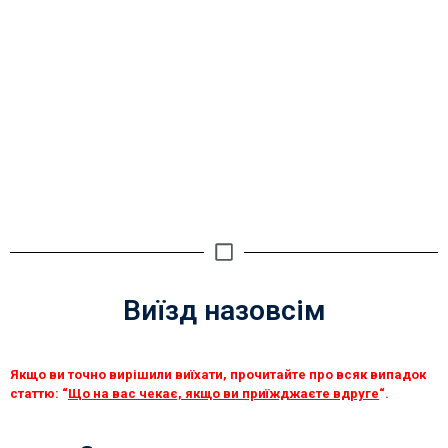
Виїзд назовсім
Якщо ви точно вирішили виїхати, прочитайте про всяк випадок
статтю:
“
Що на вас чекає, якщо ви приїжджаєте вдруге
“.