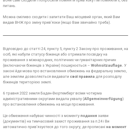
вони самі сходили і попросили поміняти прив’язку і їм поміняли її, без
питань.
Mожна сміливо сходити і запитати Ваш місцевий орган, який Вам
видав ВНЖ про зміну прив’язки (якщо Вам звичайно треба).
Відповідно до статті 24, пункту 5, пункту 2 Закону про проживання, на
осіб, які набули статусу біженця або отримали посвідку на
проживання з міжнародних, політичних чи гуманітарних причин
(включаючи біженців з України) поширюється –
Wohnsitzauflage.
У
законі йде мова
про встановлення обмежень на федеральну землю,
але землям дозволяється видавати
свої правила
для розподілу
біженців територією землі.
6 травня 2022 земля Баден-Вюртемберг всіми чотирма
адміністративними округами видала ухвалу (
Allgemeinverfügung
)
про встановлення обмежень на місце проживання.
Це обмеження набуває чинності з моменту
подання
заяви
(документів) на тимчасовий захист проживання за п.24 і Ви
автоматично прив’язуєтеся до того округу, де прописані
на момент