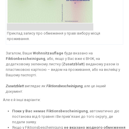
Приклад запису про обмеження у праві вибору місця
проживання.
Загалом, Ваше
Wohnsitzauflage
буде вказано на
Fiktionbescheinigung
, або, якщо у Вас вже є ВНЖ, на
додатковому зеленому листку (
Zusatzblatt
) виданому разом із
пластиковою карткою – видом на проживання, або на вклейці у
Вашому паспорті.
Zusatzblatt
виглядає як
Fiktionsbescheinigung
, але це інший
документ.
Але є й інші варіанти:
Поки у Вас немає Fiktionsbescheinigung
, автоматично діє
постанова від 6 травня і Ви прив’язані до того округу, де
подали заяву.
Якщо у Fiktionsbescheinigung
не вказано жодного обмеження