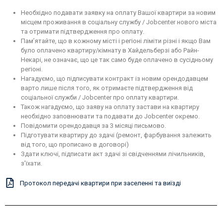
Необхідно подавати заявку на оплату Вашої квартири за новим
місцем проживання в соціальну службу / Jobcenter нового міста
та отримати підтвердження про оплату.
Пам’ятайте, що в кожному місті і регіоні ліміти різні і якщо Вам
було оплачено квартиру/кімнату в Хайдельберзі або Райн-
Некарі, не означає, що це так само буде оплачено в сусідньому
регіоні.
Нагадуємо, що підписувати контракт із новим орендодавцем
варто лише після того, як отримаєте підтвердження від
соціальної служби / Jobcenter про оплату квартири.
Також нагадуємо, що заяву на оплату застави на квартиру
необхідно заповнювати та подавати до
Jobcenter
окремо.
Повідомити орендодавця за 3 місяці письмово.
Підготувати квартиру до здачі (ремонт, фарбування залежить
від того, що прописано в договорі)
Здати ключі, підписати акт здачі зі свідченнями лічильників,
з’їхати.
Протокол передачі квартири при заселенні та виїзді