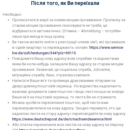
Після того, як Ви переїхали
Необхідно:
Прописатися в мерії за новим місцем проживання. Прописку за
старим місцем проживання скасовувати не треба, це
відбувається автоматично. (Отемна – Abmeldung – потрібен
лише при виїзді в іншу країну.
Ви також можете зняти з реєстрації членів сім’ї, які проживали
в одній квартирі та переїжджають онлайн:
https://www.service-
bw.de/zufi/leistungen/344?plz=69115
Повідомити Вашу нову адресу всім службам та відомствам
яким Ви коли-небудь залишали Вашу адресу за старим місцем
проживання. Зазвичай, це соціальна служба, Jobcenter,
міграційна служба, банк, страхова компанія.
Написати Ваше ім’я та прізвище друкованими літерами на
двері/дзвінку/поштовій скриньці. Усі відомства надсилають
важливі документи саме поштою і якщо листоноша не знайде
Ваше ім’я на поштовій скриньці, то листа Ви не отримаєте.
Можна зробити пересилання поштою, щоб листи вам
перенаправлялися на нову адресу. Заодно перевірте, хто ще
надсилає листи на стару адресу і переповідайте їм нову адресу.
https://www.deutschepost.de/de/n/nachsendeservice.html
Або платне пересилання всіх листів на нову адресу на півроку