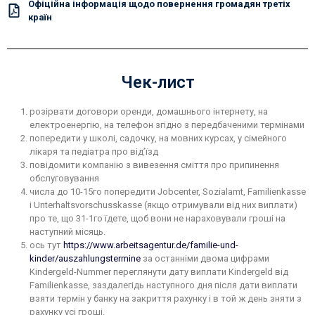
Офіційна інформація щодо повернення громадян третіх
країн
Чек-лист
розірвати договори оренди, домашнього інтернету, на
електроенергію, на телефон згідно з передбаченими термінами
попередити у школі, садочку, на мовних курсах, у сімейного
лікаря та педіатра про від’їзд
повідомити компанію з вивезення сміття про припинення
обслуговування
числа до 10-15го попередити Jobcenter, Sozialamt, Familienkasse
і Unterhaltsvorschusskasse (якщо отримували від них виплати)
про те, що 31-1го їдете, щоб вони не нараховували гроші на
наступний місяць.
ось тут
https://www.arbeitsagentur.de/familie-und-
kinder/auszahlungstermine
за останніми двома цифрами
Kindergeld-Nummer переглянути дату виплати Kindergeld від
Familienkasse, заздалегідь наступного дня після дати виплати
взяти термін у банку на закриття рахунку і в той ж день зняти з
рахунку усі гроші.