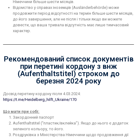
Німеччини більше шести місяців.
Відомство у справах іноземців (Ausländerbehörde) може
продовжити період відсутності на термін більше шести місяців,
до його завершення, але не після і тільки якщо ви можете
довести, що ваша тривала відсутність має лише тимчасовий
характер.
Рекомендований список документів
при перетині кордону з внж
(Aufenthaltstitel) строком до
березня 2024 року
Досвід перетину кордону після 4.03.2024:
https://t.me/Heidelberg_hilft_Ukraine/170
Що мати при собі:
Закордонний паспорт
Aufenthaltstitel (“пластик/вклейка”). Якщо до нього є додаток
зеленого кольору, то його.
Роздруківка з Міністерства Німеччини щодо продовження дії