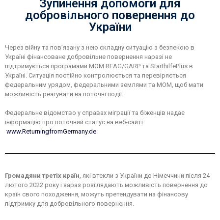
Зупинення допомоги для
добровільного повернення до
України
Через війну та пов’язану з нею складну ситуацію з безпекою в
Україні фінансоване добровільне повернення наразі не
підтримується програмами МОМ REAG/GARP та StarthilfePlus в
Україні. Ситуація постійно контролюється та перевіряється
федеральним урядом, федеральними землями та МОМ, щоб мати
можливість реагувати на поточні події.
Федеральне відомство у справах міграції та біженців надає
інформацію про поточний статус на веб-сайті
www.ReturningfromGermany.de
.
Громадяни третіх країн
, які втекли з України до Німеччини після 24
лютого 2022 року і зараз розглядають можливість повернення до
країн свого походження, можуть претендувати на фінансову
підтримку для добровільного повернення.