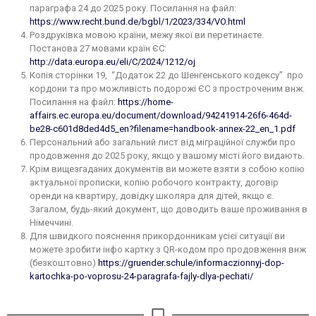
параграфа 24 до 2025 року. Посилання на файл:
https://www.recht.bund.de/bgbl/1/2023/334/VO.html
Роздруківка мовою країни, межу якої ви перетинаєте.
Постанова 27 мовами країн ЄС:
http://data.europa.eu/eli/C/2024/1212/oj
Копія сторінки 19, “Додаток 22 до Шенгенського кодексу” про
кордони та про можливість подорожі ЄС з простроченим внж.
Посилання на файл:
https://home-
affairs.ec.europa.eu/document/download/94241914-26f6-464d-
be28-c601d8ded4d5_en?filename=handbook-annex-22_en_1.pdf
Персональний або загальний лист від міграційної служби про
продовження до 2025 року, якщо у вашому місті його видають.
Крім вищезгаданих документів ви можете взяти з собою копію
актуальної прописки, копію робочого контракту, договір
оренди на квартиру, довідку школяра для дітей, якщо є.
Загалом, будь-який документ, що доводить ваше проживання в
Німеччині.
Для швидкого пояснення прикордонникам усієї ситуації ви
можете зробити інфо картку з QR-кодом про продовження внж
(безкоштовно)
https://gruender.schule/informaczionnyj-dop-
kartochka-po-voprosu-24-paragrafa-fajly-dlya-pechati/