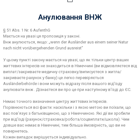
Анулювання ВНЖ
§ 51 Abs. 1 Nr. 6 AufenthG
Мається на увазі ця пропозиція у законі.
Внж анулюється, якщо: „wenn der Ausländer aus einem seiner Natur
nach nicht vorübergehenden Grund ausreist”
У цьому пункті закону мається на увазі, що як тільки центр ваших
життєвих інтересів не знаходиться в Німеччині (ви відмовляєтеся від
виплат/закриваєте медичну страховку/виписуєтеся з житла/
закриваєте рахунок у банку) це легко перевіряється
Ausländerbehörde і вони можуть відразу після вашого від’їзду
анулювати внж . Дізнаєтеся ви про це при наступному в’їзді до ЄС.
Немає точного визначення центру життєвих інтересів.
Порівнюються всі факти: наскільки і з якою метою ви поїхали, що
вас пов’язує з батьківщиною, що з Німеччиною. Які дії ви зробили
при від’їзді (рахунок/страховка/робота/соцвиплати/школа). Чим
довше вас немає в Німеччині, тим більша ймовірність, що ви не
повернетесь.
Кожен випадок вирішується індивідуально.