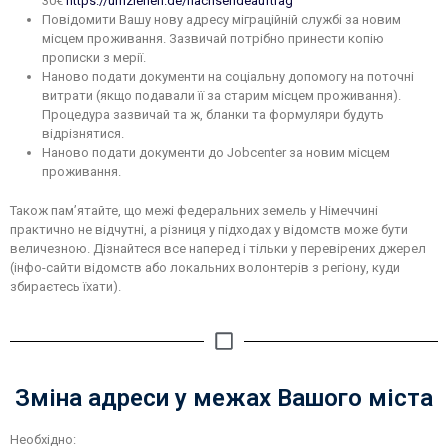
30€
https://umziehen.de/nachsendeauftrag
Повідомити Вашу нову адресу міграційній службі за новим
місцем проживання. Зазвичай потрібно принести копію
прописки з мерії.
Наново подати документи на соціальну допомогу на поточні
витрати (якщо подавали її за старим місцем проживання).
Процедура зазвичай та ж, бланки та формуляри будуть
відрізнятися.
Наново подати документи до Jobcenter за новим місцем
проживання.
Також пам’ятайте, що межі федеральних земель у Німеччині
практично не відчутні, а різниця у підходах у відомств може бути
величезною. Дізнайтеся все наперед і тільки у перевірених джерел
(інфо-сайти відомств або локальних волонтерів з регіону, куди
збираєтесь їхати).
Зміна адреси у межах Вашого міста
Необхідно: