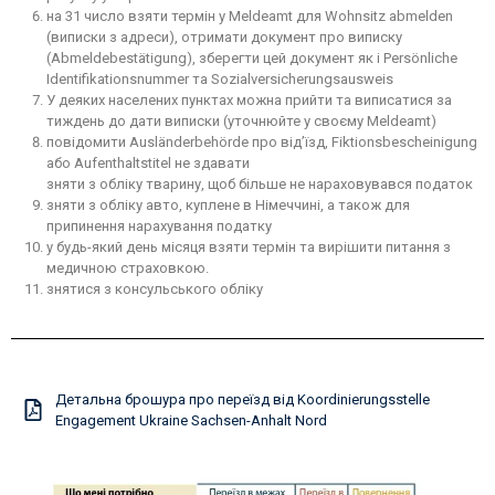
на 31 число взяти термін у Meldeamt для Wohnsitz abmelden
(виписки з адреси), отримати документ про виписку
(Abmeldebestätigung), зберегти цей документ як і Persönliche
Identifikationsnummer та Sozialversicherungsausweis
У деяких населених пунктах можна прийти та виписатися за
тиждень до дати виписки (уточнюйте у своєму Meldeamt)
повідомити Ausländerbehörde про від’їзд, Fiktionsbescheinigung
або Aufenthaltstitel не здавати
зняти з обліку тварину, щоб більше не нараховувався податок
зняти з обліку авто, куплене в Німеччині, а також для
припинення нарахування податку
у будь-який день місяця взяти термін та вирішити питання з
медичною страховкою.
знятися з консульського обліку
Детальна брошура про переїзд від Koordinierungsstelle
Engagement Ukraine Sachsen-Anhalt Nord