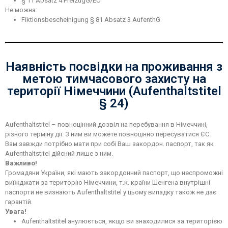
§ 11 Absatz 4 FreizügG/EU
Не можна:
Fiktionsbescheinigung § 81 Absatz 3 AufenthG
Наявність посвідки на проживання з
метою тимчасового захисту на
території Німеччини (Aufenthaltstitel
§ 24)
Aufenthaltstitel – повноцінний дозвіл на перебування в Німеччині,
різного терміну дії. З ним ви можете повноцінно пересуватися ЄС.
Вам завжди потрібно мати при собі Ваш закордон. паспорт, так як
Aufenthaltstitel дійсний лише з ним.
Важливо!
Громадяни України, які мають закордонний паспорт, що неспроможні
виїжджати за територію Німеччини, т.к. країни Шенгена внутрішні
паспорти не визнають Aufenthaltstitel у цьому випадку також не дає
гарантій.
Увага!
Aufenthaltstitel анулюється, якщо ви знаходилися за територією