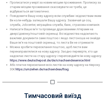
Прописатися у мерії за новим місцем проживання. Прописку за
старим місцем проживання скасовувати не треба, це
відбувається автоматично.
Повідомити Вашу нову адресу всім службам і відомствам яким
Ви коли-небудь залишали Вашу адресу. Зазвичай це соц.
служба, Jobcenter, міграційна служба, банк, страхова компанія.
Написати Ваше ім’я та прізвище друкованими літерами на
двері/дзвінку/поштовій скриньці. Всі відомства надсилають
важливі документи саме поштою і якщо листоноша не знайде
Ваше ім’я на поштовій скриньці, то листа Ви не отримаєте
Можна зробити пересилання поштою, щоб листи вам
перенаправлялися на нову адресу. Заодно перевірте, хто ще
надсилає листи на стару адресу і переповідайте їм нову адресу.
https://www.deutschepost.de/de/n/nachsendeservice.html
Або платне пересилання всіх листів на нову адресу на півроку
30€
https://umziehen.de/nachsendeauftrag
Тимчасовий виїзд