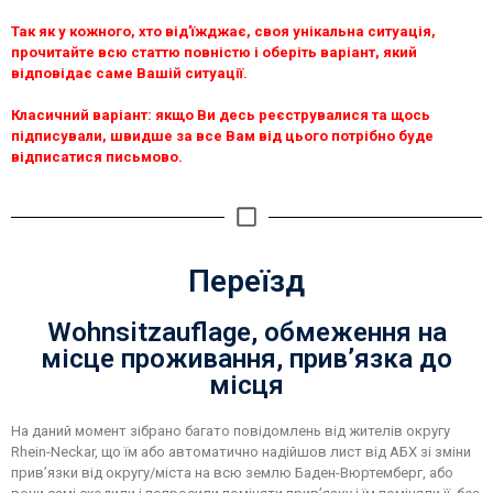
Так як у кожного, хто від’їжджає, своя унікальна ситуація,
прочитайте всю статтю повністю і оберіть варіант, який
відповідає саме Вашій ситуації.
Класичний варіант: якщо Ви десь реєструвалися та щось
підписували, швидше за все Вам від цього потрібно буде
відписатися письмово.
Переїзд​
Wohnsitzauflage, обмеження на
місце проживання, прив’язка до
місця
На даний момент зібрано багато повідомлень від жителів округу
Rhein-Neckar, що їм або автоматично надійшов лист від АБХ зі зміни
прив’язки від округу/міста на всю землю Баден-Вюртемберг, або