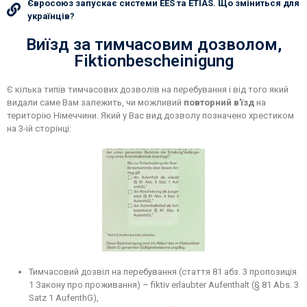
Євросоюз запускає системи EES та ETIAS. Що зміниться для
українців?
Виїзд за тимчасовим дозволом,
Fiktionbescheinigung
Є кілька типів тимчасових дозволів на перебування і від того який
видали саме Вам залежить, чи можливий
повторний
в’їзд
на
територію Німеччини. Який у Вас вид дозволу позначено хрестиком
на 3-ій сторінці:
Тимчасовий дозвіл на перебування (стаття 81 абз. 3 пропозиція
1 Закону про проживання) – fiktiv erlaubter Aufenthalt (§ 81 Abs. 3
Satz 1 AufenthG),