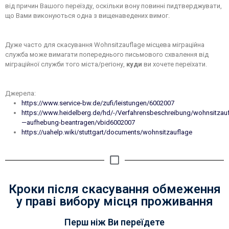
від причин Вашого переїзду, оскільки вону повинні пидтверджувати,
що Вами виконуються одна з вищенаведених вимог.
Дуже часто для скасування Wohnsitzauflage місцева міграційна
служба може вимагати попереднього письмового схвалення від
міграційної служби того міста/регіону,
куди
ви хочете переїхати.
Джерела:
https://www.service-bw.de/zufi/leistungen/6002007
https://www.heidelberg.de/hd/-/Verfahrensbeschreibung/wohnsitzau
—aufhebung-beantragen/vbid6002007
https://uahelp.wiki/stuttgart/documents/wohnsitzauflage
Кроки після скасування обмеження
у праві вибору місця проживання
Перш ніж Ви переїдете