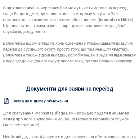
Є ще одна причина, через яку Вам можуть дати дозвіл на переїзд:
якщо Ви доведете, що залишатися на старому місці для Вас
неможливо за тяжкими життєвими обставинами (
besondere Härte
).
Що визнається таким, а що ні, вирішують чиновники міграційної
служби індивідуально.
Волонтерам відомі випадки, коли біженцям з України
давали
дозвіл на
переїзд до сусіднього округу просто тому, що там знайшли квартиру.
Волонтерам також відомі випадки, коли біженцям з України
відмовляли
у переїзді до сусіднього округу просто тому, що там знайшли квартиру.
Документи для заяви на переїзд
Заява на відмову обмеження
Для скасування Wohnsitzauflage Вам необхідно подати
письмову
заяву
про його анулювання до Вашої місцевої міграційної служба
(Ausländerbehörde).
Необхідні додаткові документи для скасування обмеження залежать