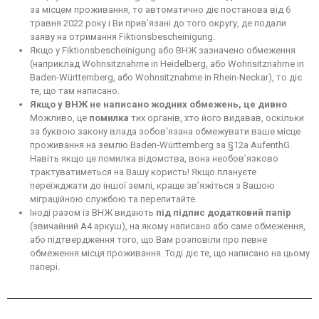
за місцем проживання, то автоматично діє постанова від 6
травня 2022 року і Ви прив’язані до того округу, де подали
заяву на отримання Fiktionsbescheinigung.
Якщо у Fiktionsbescheinigung або ВНЖ зазначено обмеження
(наприклад Wohnsitznahme in Heidelberg, або Wohnsitznahme in
Baden-Württemberg, або Wohnsitznahme in Rhein-Neckar), то діє
те, що там написано.
Якщо у ВНЖ не написано жодних обмежень,
це дивно
.
Можливо, це
помилка
тих органів, хто його видавав, оскільки
за буквою закону влада зобов’язана обмежувати ваше місце
проживання на землю Baden-Württemberg за §12a AufenthG.
Навіть якщо це помилка відомства, вона необов’язково
трактуватиметься на Вашу користь! Якщо плануєте
переїжджати до іншої землі, краще зв’яжіться з Вашою
міграційною службою та перепитайте.
Іноді разом із ВНЖ видають
під підпис додатковий папір
(звичайний А4 аркуш), на якому написано або саме обмеження,
або підтвердження того, що Вам розповіли про певне
обмеження місця проживання. Тоді діє те, що написано на цьому
папері.