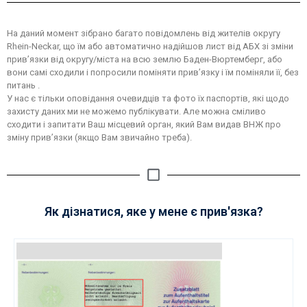
На даний момент зібрано багато повідомлень від жителів округу
Rhein-Neckar, що їм або автоматично надійшов лист від АБХ зі зміни
прив’язки від округу/міста на всю землю Баден-Вюртемберг, або
вони самі сходили і попросили поміняти прив’язку і їм поміняли її, без
питань .
У нас є тільки оповідання очевидців та фото їх паспортів, які щодо
захисту даних ми не можемо публікувати. Але можна сміливо
сходити і запитати Ваш місцевий орган, який Вам видав ВНЖ про
зміну прив’язки (якщо Вам звичайно треба).
Як дізнатися, яке у мене є прив'язка?