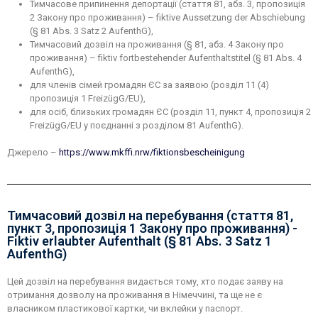
Тимчасове припинення депортації (стаття 81, абз. 3, пропозиція
2 Закону про проживання) – fiktive Aussetzung der Abschiebung
(§ 81 Abs. 3 Satz 2 AufenthG),
Тимчасовий дозвіл на проживання (§ 81, абз. 4 Закону про
проживання) – fiktiv fortbestehender Aufenthaltstitel (§ 81 Abs. 4
AufenthG),
для членів сімей громадян ЄС за заявою (розділ 11 (4)
пропозиція 1 FreizügG/EU),
для осіб, близьких громадян ЄС (розділ 11, пункт 4, пропозиція 2
FreizügG/EU у поєднанні з розділом 81 AufenthG).
Джерело –
https://www.mkffi.nrw/fiktionsbescheinigung
Тимчасовий дозвіл на перебування (стаття 81,
пункт 3, пропозиція 1 Закону про проживання) -
Fiktiv erlaubter Aufenthalt (§ 81 Abs. 3 Satz 1
AufenthG)
Цей дозвіл на перебування видається тому, хто подає заяву на
отримання дозволу на проживання в Німеччині, та ще не є
власником пластикової картки, чи вклейки у паспорт.