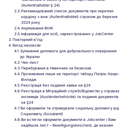
(Aufenthaltstitel § 24)
Рекомендований список документів при перетині
кордону з внж (Aufenthaltstitel) строком до березня
2024 року
Анулювання ВНЖ
Інформація для осіб, зареєстрованих у JobCenter
Повторний в’їзд
Виїзд назовсім
Зупинення допомоги для добровільного повернення
до України
Чек-лист
Перебування в Німеччині за безвізом
Проживання лише на території табору Патрік-Хенрі-
Вілладж
Реєстрація без подання заяви на §24
Реєстрація в Міграційній службі/Відомстві у справах
іноземців (Ausländerbehörde) та подання документів
на §24 ​
Ви оформили та отримували соціальну допомогу від
Соціаламту (Sozialamt)
Ви встигли оформити документи в Jobcenter і Вам
надійшов лист – Bewilligungsbescheid, де вказані