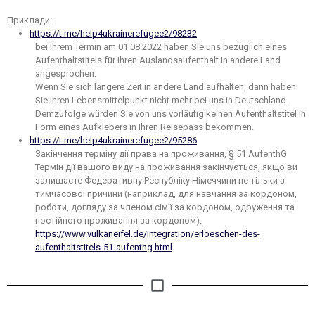
Приклади:
https://t.me/help4ukrainerefugee2/98232
bei Ihrem Termin am 01.08.2022 haben Sie uns bezüglich eines
Aufenthaltstitels für Ihren Auslandsaufenthalt in andere Land
angesprochen.
Wenn Sie sich längere Zeit in andere Land aufhalten, dann haben
Sie Ihren Lebensmittelpunkt nicht mehr bei uns in Deutschland.
Demzufolge würden Sie von uns vorläufig keinen Aufenthaltstitel in
Form eines Aufklebers in Ihren Reisepass bekommen.
https://t.me/help4ukrainerefugee2/95286
Закінчення терміну дії права на проживання, § 51 AufenthG
Термін дії вашого виду на проживання закінчується, якщо ви
залишаєте Федеративну Республіку Німеччини не тільки з
тимчасової причини (наприклад, для навчання за кордоном,
роботи, догляду за членом сім’ї за кордоном, одруження та
постійного проживання за кордоном).
https://www.vulkaneifel.de/integration/erloeschen-des-
aufenthaltstitels-51-aufenthg.html