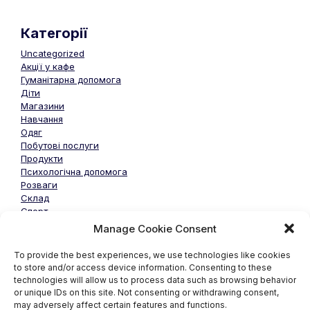
Категорії
Uncategorized
Акції у кафе
Гуманітарна допомога
Діти
Магазини
Навчання
Одяг
Побутові послуги
Продукти
Психологічна допомога
Розваги
Склад
Спорт
Manage Cookie Consent
Якщо у вас є корисна та важлива інформація для
To provide the best experiences, we use technologies like cookies
публікації, пишіть у наш
телеграм канал
.
to store and/or access device information. Consenting to these
technologies will allow us to process data such as browsing behavior
or unique IDs on this site. Not consenting or withdrawing consent,
may adversely affect certain features and functions.