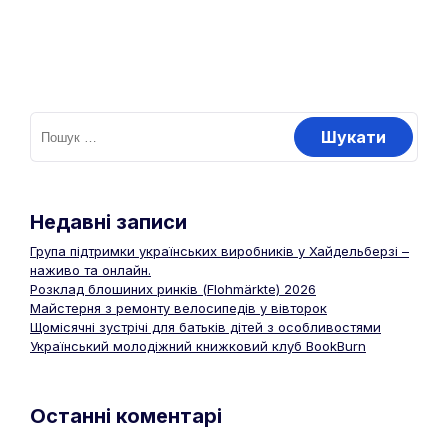
Недавні записи
Група підтримки українських виробників у Хайдельберзі –
наживо та онлайн.
Розклад блошиних ринків (Flohmärkte) 2026
Майстерня з ремонту велосипедів у вівторок
Щомісячні зустрічі для батьків дітей з особливостями
Український молодіжний книжковий клуб BookBurn
Останні коментарі