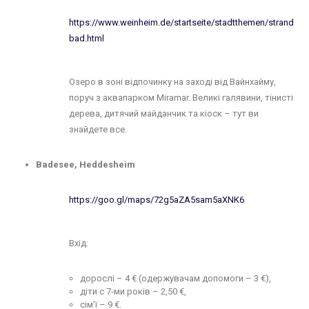
https://www.weinheim.de/startseite/stadtthemen/strand
bad.html
Озеро в зоні відпочинку на заході від Вайнхайму,
поруч з аквапарком Miramar. Великі галявини, тінисті
дерева, дитячий майданчик та кіоск – тут ви
знайдете все.
Badesee, Heddesheim
https://goo.gl/maps/72g5aZA5sam5aXNK6
Вхід:
дорослі – 4 € (одержувачам допомоги – 3 €),
діти с 7-ми років – 2,50 €,
сім’ї – 9 €.