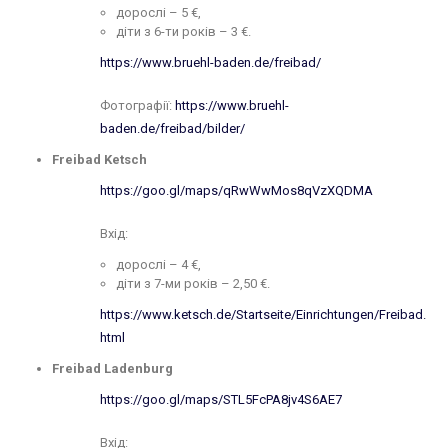
дорослі – 5 €,
діти з 6-ти років – 3 €.
https://www.bruehl-baden.de/freibad/
Фотографії:
https://www.bruehl-
baden.de/freibad/bilder/
Freibad Ketsch
https://goo.gl/maps/qRwWwMos8qVzXQDMA
Вхід:
дорослі – 4 €,
діти з 7-ми років – 2,50 €.
https://www.ketsch.de/Startseite/Einrichtungen/Freibad.
html
Freibad Ladenburg
https://goo.gl/maps/STL5FcPA8jv4S6AE7
Вхід: