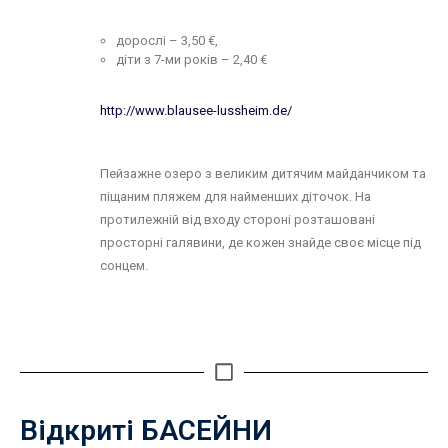
дорослі – 3,50 €,
діти з 7-ми років – 2,40 €
http://www.blausee-lussheim.de/
Пейзажне озеро з великим дитячим майданчиком та
піщаним пляжем для найменших діточок. На
протилежній від входу стороні розташовані
просторні галявини, де кожен знайде своє місце під
сонцем.
Відкриті БАСЕЙНИ