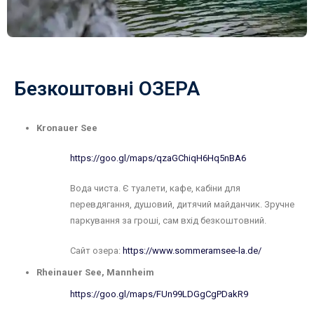
Безкоштовні ОЗЕРА
Kronauer See
https://goo.gl/maps/qzaGChiqH6Hq5nBA6
Вода чиста. Є туалети, кафе, кабіни для
перевдягання, душовий, дитячий майданчик. Зручне
паркування за гроші, сам вхід безкоштовний.
Сайт озера:
https://www.sommeramsee-la.de/
Rheinauer See, Mannheim
https://goo.gl/maps/FUn99LDGgCgPDakR9