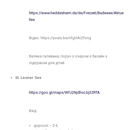
https://www.heddesheim.de/de/Freizeit/Badesee/Aktue
lles
Відео: https://youtu.be/nfgHAiZfong
Велика галявина, поруч з озером є басейн з
підігрівом для дітей.
St. Leoner See
https://goo.gl/maps/WFJ2NjdhoLbj3ZRTA
Вхід:
дорослі – 3 €,