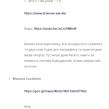
діти з 7-ми років – 2 €
https://www.st.leoner-see.de/
Відео:
https://youtu.be/JoLIcS88tm8
Велика зона відпочинку, яка складається з кемпінгу
та двух озер (одне для сапсерфінгу та інших водних
видів спорту). Тут місця дуже багато, навіть за
великого напливу відвідувачей, кожен знайде свій
куточок.
Blausee Lussheim
https://goo.gl/maps/8Gzm78oFZdvHXT9Q6
Вхід: