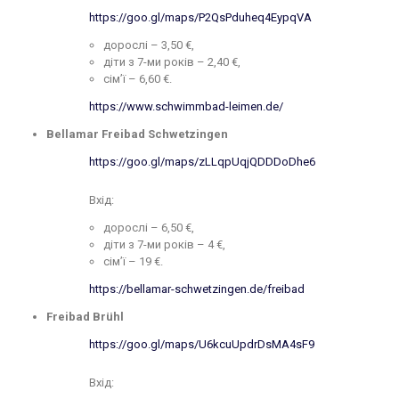
https://goo.gl/maps/P2QsPduheq4EypqVA
дорослі – 3,50 €,
діти з 7-ми років – 2,40 €,
сім’ї – 6,60 €.
https://www.schwimmbad-leimen.de/
Bellamar Freibad Schwetzingen
https://goo.gl/maps/zLLqpUqjQDDDoDhe6
Вхід:
дорослі – 6,50 €,
діти з 7-ми років – 4 €,
сім’ї – 19 €.
https://bellamar-schwetzingen.de/freibad
Freibad Brühl
https://goo.gl/maps/U6kcuUpdrDsMA4sF9
Вхід: