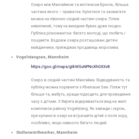
Озеро між Мангаймом та містечком Брюль, більша
частина якого – приватна. Купатися та засмагати
можна на північно-східній частині озера. Пляж
невеликий, тому на вихідних буває дуже людно.
Публіка різноманітна: багато молоді, що любить і
пошуміти. Вздовж озера розташовані дитячі
майданчики, приїжджає продавець морозива.
Vogelstangsee, Mannheim
https://goo.gl/maps/gtkWSuNPNcXhGX3v8
Озеро в східній частині Мангайма. Відвідуваність та
публіку можна порівняти з Rheinauer See. Пляж тут
більше та, мабуть, краще підходить для проведення
часу з дітьми. З берега відкривається вид на жилі
комплекси району Vogelstang. Як завжди і скрізь,
при купанні в озері не втрачайте дітей з поля зору,
особливо, якщо навколо багато людей.
Stollenwörthweiher, Mannheim