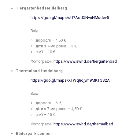
Tiergartenbad Heidelberg
https://goo.gl/maps/uU7AodXNvnNMudev5
Вхід:
дорослі – 4,50 €,
діти з 7-ми років – 3 €,
сім’ї – 10 €.
Фотографії:
https://www.swhd.de/tiergartenbad
Thermalbad Heidelberg
https://goo.gl/maps/XTWq8qjym9MKTGS2A
Вхід:
дорослі – 6 €,
діти з 7-ми років – 4,50 €,
сім’ї – 15 €.
Фотографії:
https://www.swhd.de/thermalbad
Bäderpark Leimen