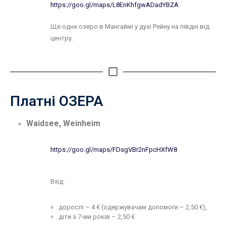
https://goo.gl/maps/L8EnKhfgwADadYBZA
Ще одне озеро в Мангаймі у дузі Рейну на півдні від
центру.
Платні ОЗЕРА
Waidsee, Weinheim
https://goo.gl/maps/FDsgVBr2nFpcHXfW8
Вхід:
дорослі – 4 € (одержувачам допомоги – 2,50 €),
діти з 7-ми років – 2,50 €