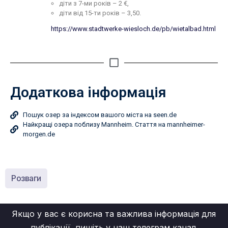
діти з 7-ми років – 2 €,
діти від 15-ти років – 3,50.
https://www.stadtwerke-wiesloch.de/pb/wietalbad.html
Додаткова iнформація
Пошук озер за індексом вашого міста на seen.de
Найкращі озера поблизу Mannheim. Стаття на mannheimer-
morgen.de
Розваги
Якщо у вас є корисна та важлива інформація для
публікації, пишіть у наш
телеграм канал
.