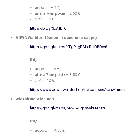
дорослі – 4 €,
діти з 7-ми років – 2,50 €,
сім’ї – 10 €.
https://bit.ly/3xAfBfG
AQWA Walldorf (басейн і маленьке озеро)
https://goo.gl/maps/KFgPugRSkcRHDBDw8
Вхiд:
дорослі – 5 €,
діти з 7-ми років – 3,50 €,
сім’ї – 12 €.
https://www.aqwa-walldorf.de/freibad-see/schwimmen
WieTalBad Wiesloch
https://goo.gl/maps/oRw5xFgMwvk8NjM26
Вхід:
дорослі – 4,50 €,