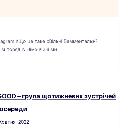
stagram ❓Що це таке «Вільні Бамменталь»?
сім поряд в Німеччині ми
L GOOD – група щотижневих зустрічей
осереди
Жовтня, 2022