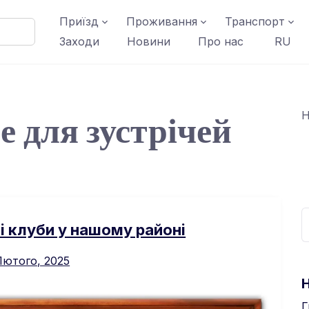
Приїзд
Проживання
Транспорт
Заходи
Новини
Про нас
RU
е для зустрічей
Н
і клуби у нашому районі
Лютого, 2025
Г