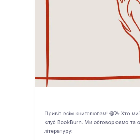
Привіт всім книголюбам! 😁👋 Хто м
клуб BookBurn. Ми обговорюємо та о
літературу: