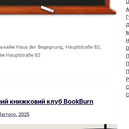
U
А
Г
Д
М
Н
льхайм Haus der Begegnung, Hauptstraße 82,
О
йм Hauptstraße 82
П
П
П
Р
С
С
ий книжковий клуб BookBurn
Лютого, 2025