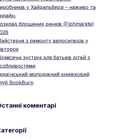
иробників у Хайдельберзі – наживо та
нлайн.
озклад блошиних ринків (Flohmärkte)
026
айстерня з ремонту велосипедів у
івторок
омісячні зустрічі для батьків дітей з
собливостями
країнський молодіжний книжковий
луб BookBurn
Останні коментарі
атегорії