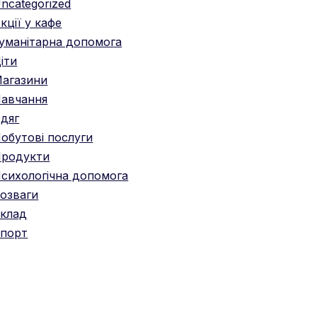
ncategorized
кції у кафе
уманітарна допомога
іти
агазини
авчання
дяг
обутові послуги
родукти
сихологічна допомога
озваги
клад
порт