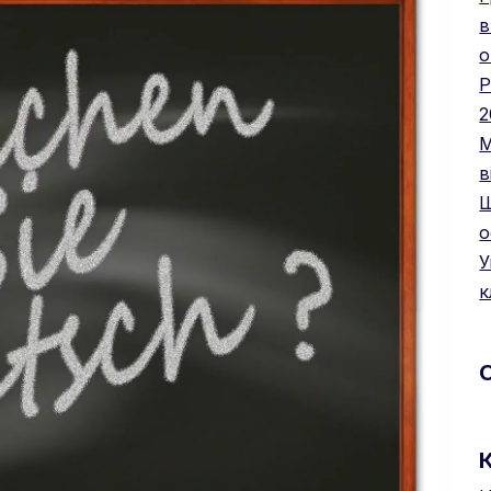
в
о
Р
2
М
в
Щ
о
У
к
К