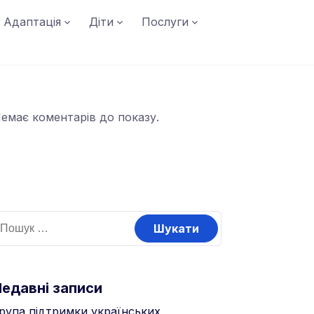
Адаптація
Діти
Послуги
емає коментарів до показу.
Недавні записи
рупа підтримки українських