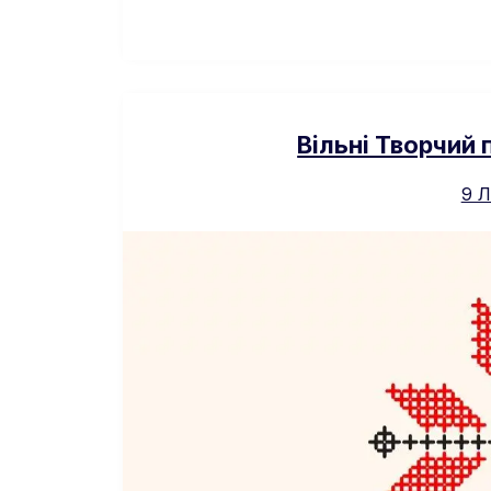
Вільні Творчий
9 Л