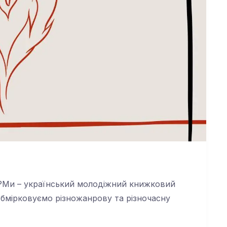
и?Ми – український молодіжний книжковий
бмірковуємо різножанрову та різночасну