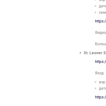
дети
сем
https
Видео
Больш
St. Leoner 
https
Вход:
взр.
дети
https: