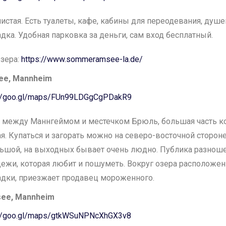
чистая. Есть туалеты, кафе, кабины для переодевания, душе
дка. Удобная парковка за деньги, сам вход бесплатный.
озера:
https://www.sommeramsee-la.de/
See, Mannheim
://goo.gl/maps/FUn99LDGgCgPDakR9
 между Маннгеймом и местечком Брюль, большая часть ко
ая. Купаться и загорать можно на северо-восточной сторон
ьшой, на выходных бывает очень людно. Публика разноше
ежи, которая любит и пошуметь. Вокруг озера расположе
дки, приезжает продавец мороженного.
see, Mannheim
://goo.gl/maps/gtkWSuNPNcXhGX3v8