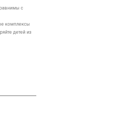
травнимы с
лые комплексы
еряйте детей из