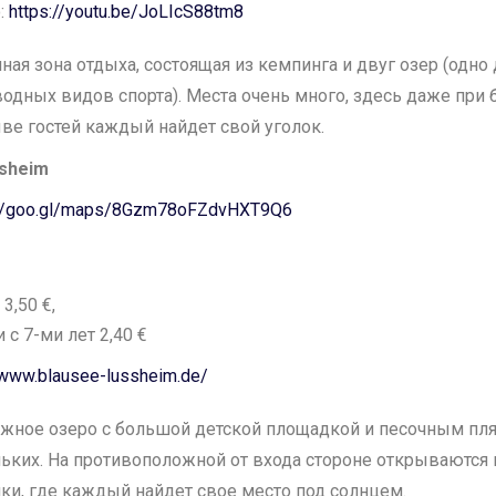
:
https://youtu.be/JoLIcS88tm8
ная зона отдыха, состоящая из кемпинга и двуг озер (одно
 водных видов спорта). Места очень много, здесь даже пр
ве гостей каждый найдет свой уголок.
ssheim
://goo.gl/maps/8Gzm78oFZdvHXT9Q6
 3,50 €,
 с 7-ми лет 2,40 €
/www.blausee-lussheim.de/
жное озеро с большой детской площадкой и песочным пл
ьких. На противоположной от входа стороне открываются
ки, где каждый найдет свое место под солнцем.