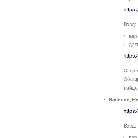
https
Вход:
взр.
дети
https:
Озеро
Обшир
найде
Badesee, H
https
Вход:
взр.