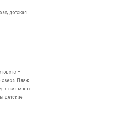
вая, детская
торого –
е озера. Пляж
рстная, много
ны детские