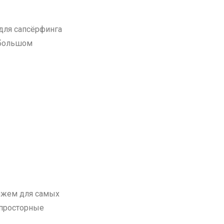
 для сапсёрфинга
и большом
яжем для самых
 просторные