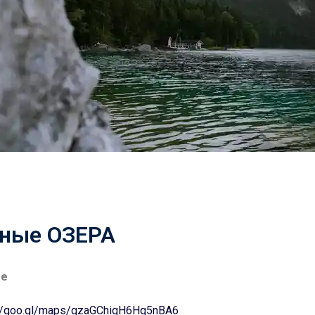
тные ОЗЕРА
ee
://goo.gl/maps/qzaGChiqH6Hq5nBA6