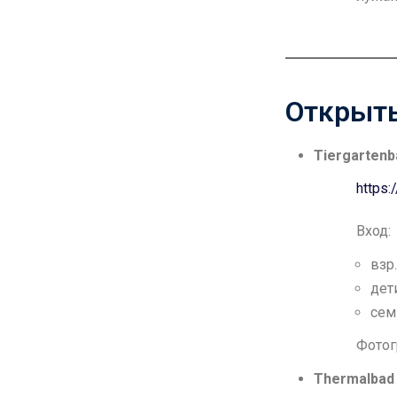
Открыт
Tiergartenb
https
Вход:
взр.
дети
сем
Фотог
Thermalbad 