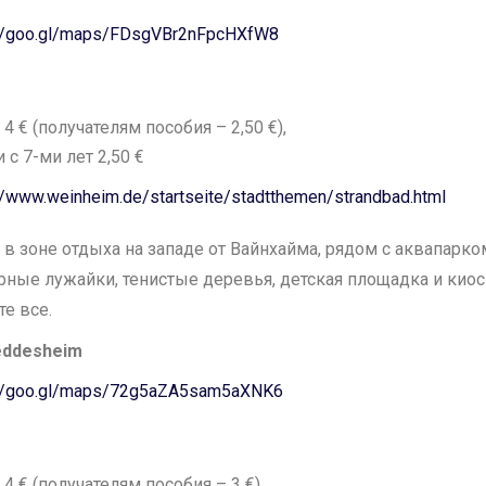
://goo.gl/maps/FDsgVBr2nFpcHXfW8
 4 € (получателям пособия – 2,50 €),
 с 7-ми лет 2,50 €
//www.weinheim.de/startseite/stadtthemen/strandbad.html
 в зоне отдыха на западе от Вайнхайма, рядом с аквапарком
ные лужайки, тенистые деревья, детская площадка и киос
те все.
eddesheim
://goo.gl/maps/72g5aZA5sam5aXNK6
 4 € (получателям пособия – 3 €),