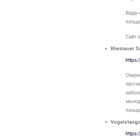
Вода 
площа
Сайт 
Rheinauer 
https
Озеро
частн
небол
молод
площа
Vogelstang
https