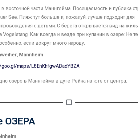
 в восточной части Маннгейма. Посещаемость и публика с
auer See. Пляж тут больше и, пожалуй, лучше подходит для
провождения с детьми. С берега открывается вид на жи
а Vogelstang. Как всегда и везде при купании в озере: Не т
 особенно, если вокруг много народу.
hweiher, Mannheim
://goo.gl/maps/L8EnKhfgwADadYBZA
дно озеро в Маннгейма в дуге Рейна на юге от центра.
е ОЗЕРА
einheim