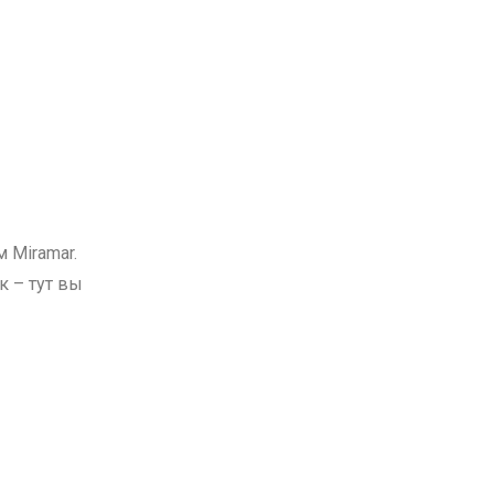
 Miramar.
к – тут вы