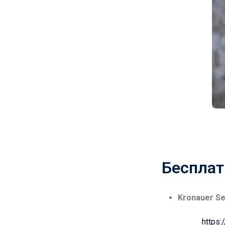
Беспла
Kronauer S
https