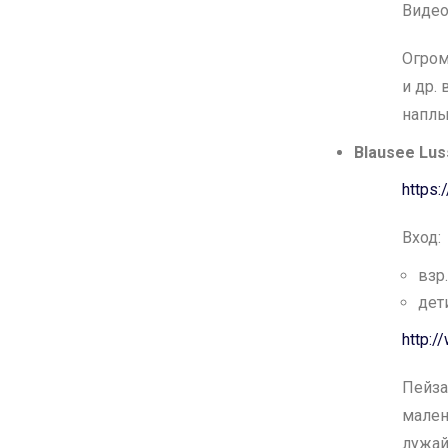
Видео
Огром
и др.
наплы
Blausee Lu
https
Вход:
взр.
дети
http:/
Пейза
мален
лужай