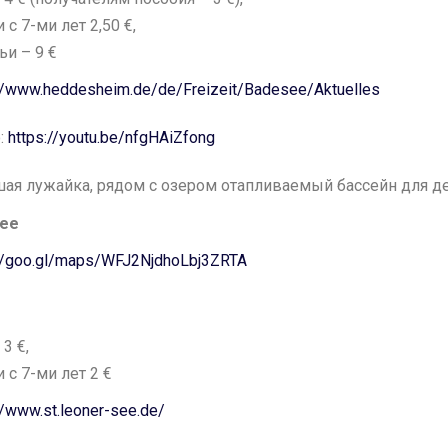
 с 7-ми лет 2,50 €,
ьи – 9 €
://www.heddesheim.de/de/Freizeit/Badesee/Aktuelles
:
https://youtu.be/nfgHAiZfong
ая лужайка, рядом с озером отапливаемый бассейн для де
See
://goo.gl/maps/WFJ2NjdhoLbj3ZRTA
 3 €,
 с 7-ми лет 2 €
//www.st.leoner-see.de/