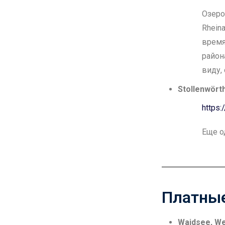
Озеро
Rhein
время
район
виду,
Stollenwört
https
Еще о
Платны
Waidsee, W