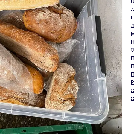
U
А
Г
Д
М
Н
О
П
П
П
Р
С
С