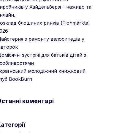
иробників у Хайдельберзі – наживо та
нлайн.
озклад блошиних ринків (Flohmärkte)
026
айстерня з ремонту велосипедів у
івторок
омісячні зустрічі для батьків дітей з
собливостями
країнський молодіжний книжковий
луб BookBurn
Останні коментарі
атегорії