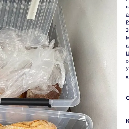
в
о
Р
2
М
в
Щ
о
У
к
К