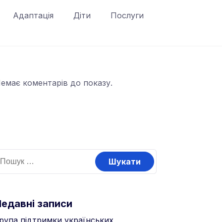
Адаптація
Діти
Послуги
емає коментарів до показу.
Недавні записи
рупа підтримки українських