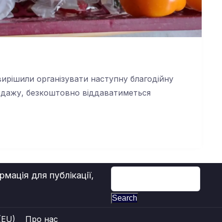
ирішили організувати наступну благодійну
родажу, безкоштовно віддаватиметься
мація для публікації,
Search
(EU)
Про нас