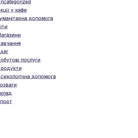
ncategorized
кції у кафе
уманітарна допомога
іти
агазини
авчання
дяг
обутові послуги
родукти
сихологічна допомога
озваги
клад
порт