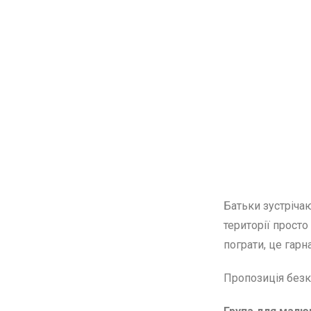
Батьки зустрічаю
території просто
пограти, це гарн
Пропозиція без