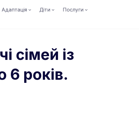
Адаптація
Діти
Послуги
і сімей із
 6 років.