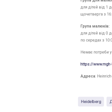
Група для малюк
для дітей від 1 д
щочетверга з 16:
Група малюків:
для дітей від 0 д
по середах з 10:
Немає потреби у 
https://www.mgh-
Адреса
: Heinric
Heidelberg
Д