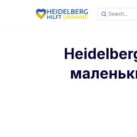
Heidelber
маленьки