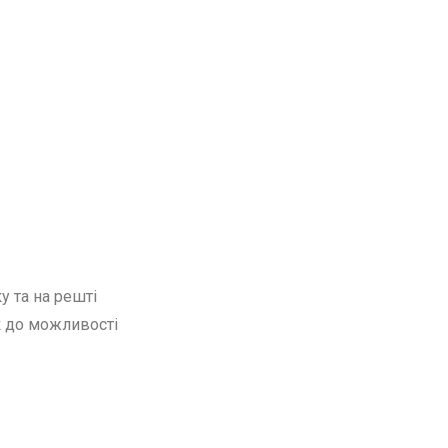
у та на решті
ок до можливості