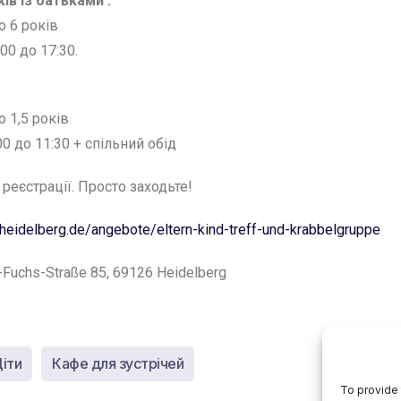
ів із батьками :
о 6 років
00 до 17:30.
о 1,5 років
00 до 11:30 + спільний обід
реєстрації. Просто заходьте!
heidelberg.de/angebote/eltern-kind-treff-und-krabbelgruppe
h-Fuchs-Straße 85, 69126 Heidelberg
іти
Кафе для зустрічей
To provide 