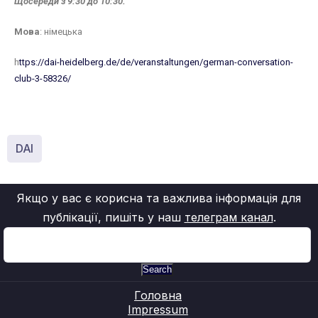
Щосереди з 9:30 до 10:30.
Мова
: німецька
h
ttps://dai-heidelberg.de/de/veranstaltungen/german-conversation-
club-3-58326/
DAI
Якщо у вас є корисна та важлива інформація для
публікації, пишіть у наш
телеграм канал
.
Search
Головна
Impressum