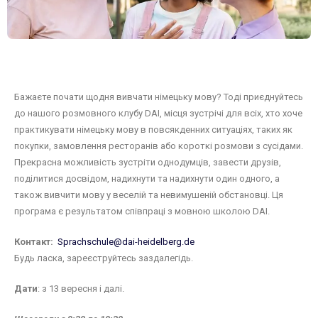
Бажаєте почати щодня вивчати німецьку мову? Тоді приєднуйтесь
до нашого розмовного клубу DAI, місця зустрічі для всіх, хто хоче
практикувати німецьку мову в повсякденних ситуаціях, таких як
покупки, замовлення ресторанів або короткі розмови з сусідами.
Прекрасна можливість зустріти однодумців, завести друзів,
поділитися досвідом, надихнути та надихнути один одного, а
також вивчити мову у веселій та невимушеній обстановці. Ця
програма є результатом співпраці з мовною школою DAI.
Контакт:
Sprachschule@dai-heidelberg.de
Будь ласка, зареєструйтесь заздалегідь.
Дати
: з 13 вересня і далі.