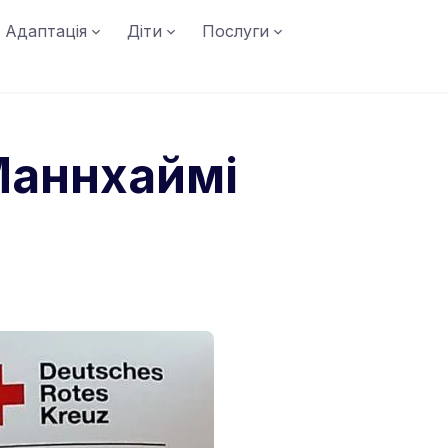
Адаптація
Діти
Послуги
 Маннхаймі