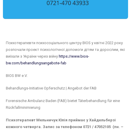
Психотерапевти психосоціального центру BIOS у квітні 2022 року
розпочали проект психологічної допомоги дітям та дорослим, які
виїхали з України через війну
https://www.bios-
bw.com/behandlungsangebote-fab
BIOS BW e.V.
Behandlungs-Initiative Opferschutz | Angebot der FAB
Forensische Ambulanz Baden (FAB) bietet Täterbehandlung für eine
Rückfallminimierung
Психотерапевт Мельничук Юлія приймає у Хайдельберзі
кожного четверга. Запис за телефоном 0721 / 47052105 (пн. –