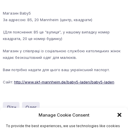
Магазин Baby5
За адресою: В5, 20 Mannheim (центр, квадрати)
(Для пояснення: B5 це “вулиця”, у нашому випадку номер
квадрата, 20 це номер будинку)
Магазин у співпраці із соціальною службою католицьких жінок
надає безкоштовний одяг для малюків.
Вам потрібно надати для цього ваш український паспорт.
Сайт:
http://www.skf-mannheim.de/baby5-laden/baby5-laden
Діти
Одяг
Manage Cookie Consent
To provide the best experiences, we use technologies like cookies
Якщо у вас є корисна та важлива інформація для