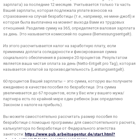
зарплата) за последние 12 месяцев. Учитывается только та часть
Вашей зарплаты, которая подлежала уплате взносов на
страхование на случай безработицы (т.е., например, не мини-джоб) и
которая была выплачена на момент выхода Вами из трудовых
отношений. Разделив сумму на 365, определяется валовая зарплата
за день. Это называется комиссией по оценке (Bemessungsentgelt).
Из этого рассчитывается налог на заработную плату, если
применима доплата солидарности и фиксированная сумма
социального обеспечения в размере 20 процентов. Результатом
является ваша чистая оплата за день (Netto-Entgelt pro Tag), которая
называется оплатой за производительность (Leistungsentgelt).
60 процентов Вашей зарплаты – это сумма, которую вы получаете
ежедневно в качестве пособия по безработице. Эта сумма
увеличивается до 67 процентов, если у Вас или у вашего мужа/
партнера есть по крайней мере один ребенок (как определено
Законом о налоге на прибыль).
Вы можете самостоятельно рассчитать размер пособия по
безработице с помощью программы для самостоятельного расчета,
калькулятора по безработице от Федерального агентства
занятости:
https://www.pub.arbeitsagentur.de/start.html?