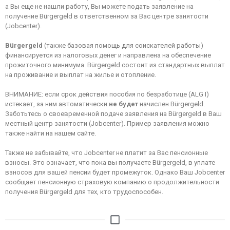
а Вы еще не нашли работу, Вы можете подать заявление на
получение Bürgergeld в ответственном за Вас центре занятости
(Jobcenter).
Bürgergeld
(также базовая помощь для соискателей работы)
финансируется из налоговых денег и направлена на обеспечение
прожиточного минимума. Bürgergeld состоит из стандартных выплат
на проживание и выплат на жилье и отопление.
ВНИМАНИЕ: если срок действия пособия по безработице (ALG I)
истекает, за ним автоматически
не будет
начислен Bürgergeld.
Заботьтесь о своевременной подаче заявления на Bürgergeld в Ваш
местный центр занятости (Jobcenter). Пример заявления можно
также найти на нашем сайте.
Также не забывайте, что Jobcenter не платит за Вас пенсионные
взносы. Это означает, что пока вы получаете Bürgergeld, в уплате
взносов для вашей пенсии будет промежуток. Однако Ваш Jobcenter
сообщает пенсионную страховую компанию о продолжительности
получения Bürgergeld для тех, кто трудоспособен.