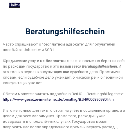
Найти
Beratungshilfeschein
Часто спрашивают о “бесплатном адвокате” для получателей
пособий от Jobсenter и SGB II.
Юридические услуги
не бесплатные
, за это временно берет на себя
по расходам государство и это называется
Beratungshilfeschein
. И
это только первая консультация
вне
судебного дела. Простиыми
словам, если судебное дело уже идёт, о никакой речи о первичной
консультации уже нет.
Об этом можете почитать подробно в BerHG – Beratungshilfegesetz:
https://www.gesetze-im-internet.de/berathig/BJNR006890980.html
И это не только для тех кто стоит на учёте в социальном органе, а в
целом для всех малоимущих. Кроме того, расходы нужно
возвращать в определённых случаях. Государство может
попросить Вас после определённого времени вернуть расходы,