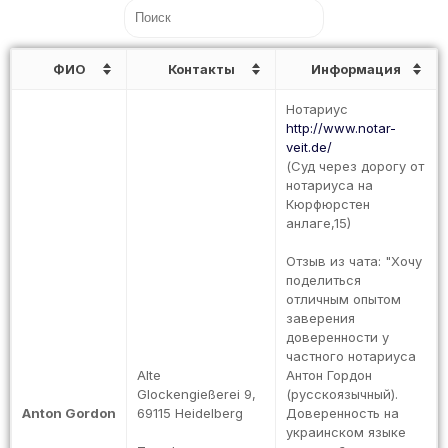
ФИО
Контакты
Информация
Нотариус
http://www.notar-
veit.de/
(Суд через дорогу от
нотариуса на
Кюрфюрстен
анлаге,15)
Отзыв из чата: "Хочу
поделиться
отличным опытом
заверения
доверенности у
частного нотариуса
Alte
Антон Гордон
Glockengießerei 9,
(русскоязычный).
Anton Gordon
69115 Heidelberg
Доверенность на
украинском языке