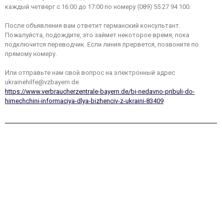
каждый четверг с 16:00 до 17:00 по номеру (089) 55 27 94 100.
После объявления вам ответит германский консультант.
Пожалуйста, подождите, это займет некоторое время, пока
подключится переводчик. Если линия прервется, позвоните по
прямому номеру.
Или отправьте нам свой вопрос на электронный адрес
ukrainehilfe@vzbayern.de
https://www.verbraucherzentrale-bayern.de/bi-nedavno-pribuli-do-
himechchini-informaciya-dlya-bizhenciv-z-ukraini-83409