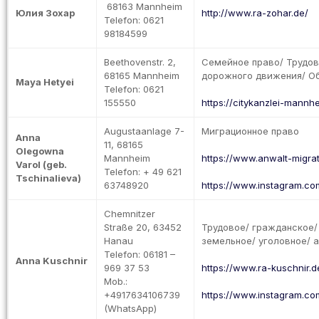
68163 Mannheim
Юлия Зохар
http://www.ra-zohar.de/
Telefon: 0621
98184599
Beethovenstr. 2,
Семейное право/ Трудов
68165 Mannheim
дорожного движения/ О
Maya Hetyei
Telefon: 0621
155550
https://citykanzlei-mannh
Augustaanlage 7-
Миграционное право
Anna
11, 68165
Olegowna
Mannheim
https://www.anwalt-migra
Varol (geb.
Telefon: + 49 621
Tschinalieva)
63748920
https://www.instagram.com
Chemnitzer
Straße 20, 63452
Трудовое/ гражданское/
Hanau
земельное/ уголовное/ 
Telefon: 06181 –
Anna Kuschnir
969 37 53
https://www.ra-kuschnir.d
Mob.:
+4917634106739
https://www.instagram.co
(WhatsApp)