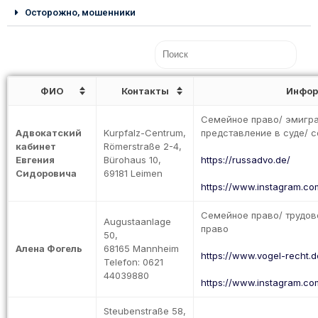
Осторожно, мошенники
ФИО
Контакты
Инфор
Семейное право/ эмигра
Адвокатский
Kurpfalz-Centrum,
представление в суде/ 
кабинет
Römerstraße 2-4,
Евгения
Bürohaus 10,
https://russadvo.de/
Сидоровича
69181 Leimen
https://www.instagram.co
Семейное право/ трудов
Augustaanlage
право
50,
Алена Фогель
68165 Mannheim
https://www.vogel-recht.d
Telefon: 0621
44039880
https://www.instagram.co
Steubenstraße 58,