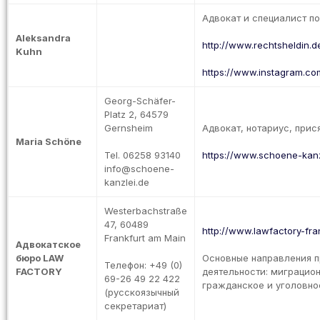
Адвокат и специалист п
Aleksandra
http://www.rechtsheldin.d
Kuhn
https://www.instagram.com
Georg-Schäfer-
Platz 2, 64579
Gernsheim
Адвокат, нотариус, при
Maria Schöne
Tel. 06258 93140
https://www.schoene-kanz
info@schoene-
kanzlei.de
Westerbachstraße
47, 60489
http://www.lawfactory-fra
Frankfurt am Main
Адвокатское
бюро LAW
Основные направления 
Телефон: +49 (0)
FACTORY
деятельности: миграцио
69-26 49 22 422
гражданское и уголовно
(русскоязычный
секретариат)