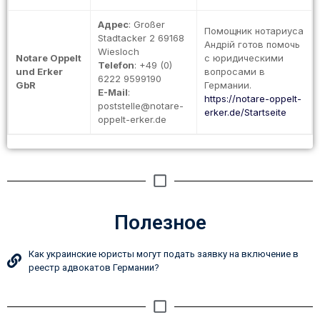
Адрес
: Großer
Помощник нотариуса
Stadtacker 2 69168
Андрій готов помочь
Wiesloch
Notare Oppelt
с юридическими
Telefon
: +49 (0)
und Erker
вопросами в
6222 9599190
GbR
Германии.
E-Mail
:
https://notare-oppelt-
poststelle@notare-
erker.de/Startseite
oppelt-erker.de
Полезное
Как украинские юристы могут подать заявку на включение в
реестр адвокатов Германии?