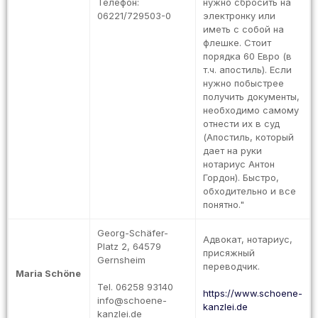
Телефон:
нужно сбросить на
06221/729503-0
электронку или
иметь с собой на
флешке. Стоит
порядка 60 Евро (в
т.ч. апостиль). Если
нужно побыстрее
получить документы,
необходимо самому
отнести их в суд
(Апостиль, который
дает на руки
нотариус Антон
Гордон). Быстро,
обходительно и все
понятно."
Georg-Schäfer-
Адвокат, нотариус,
Platz 2, 64579
присяжный
Gernsheim
переводчик.
Maria Schöne
Tel. 06258 93140
https://www.schoene-
info@schoene-
kanzlei.de
kanzlei.de