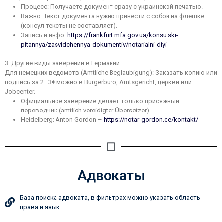
Процесс: Получаете документ сразу с украинской печатью.
Важно: Текст документа нужно принести с собой на флешке
(консул тексты не составляет).
Запись и инфо:
https://frankfurt.mfa.gov.ua/konsulski-
pitannya/zasvidchennya-dokumentiv/notarialni-diyi
3. Другие виды заверений в Германии
Для немецких ведомств (Amtliche Beglaubigung): Заказать копию или
подпись за 2–3€ можно в Bürgerbüro, Amtsgericht, церкви или
Jobcenter.
Официальное заверение делает только присяжный
переводчик (amtlich vereidigter Übersetzer).
Heidelberg: Anton Gordon –
https://notar-gordon.de/kontakt/
Адвокаты
База поиска адвоката, в фильтрах можно указать область
права и язык.