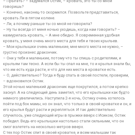
– Прыгать? – задумался Остик, – кровать, это ты со мной
говоришь?
– Конечно, наконец-то скормился. Позвольте представиться,
кровать Ли в пятом колене.
– Ли, а почему раньше ты со мной не говорила?
– Ну ты всегда от меня ночью уходишь, когда нам говорить? –
нахмурилась кровать, – А мне обидно. Я современная удобная
кровать, у меня очень много места для тебя и твоих крыльев.
– Мои крылышки очень маленькие, мне много места не нужно, –
грустно произнес дракончик.
– Они у тебя и маленькие, потому что ты спишь с родителями, и
крыльям там тесно. А если бы ты спал на мне, то и крылья знали бы,
что им есть куда расти, и что для них места в кроватке есть.
– О, действительно? Тогда я буду спать в своей постели, проверим,
– вдохновился Остик.
Этой ночью маленький дракончик еще покрутился, а потом крепко
заснул. А на следующий день заметил, что его крылышки как будто
немного увеличились. Наступила 2-я ночь, Остику очень хотелось
пойти под бок мамы, но он знал, что только в своей кроватке и он, и
его крылья будут расти и укрепляться. И так действительно
случилось, уже следующей игры в прыжки вверх с Исиком, Остик
победил. Ведь его крылышки настолько стали сильными, что он
смог взлететь на несколько метров вверх.
С тех пор Остик спит в своей кроватке, и всем малышам так