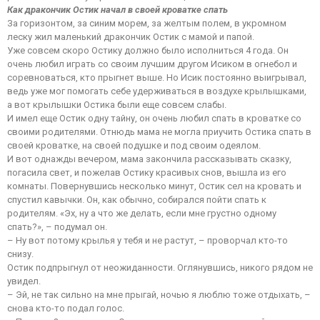
Как дракончик Остик начал в своей кроватке спать
За горизонтом, за синим морем, за желтым полем, в укромном
леску жил маленький дракончик Остик с мамой и папой.
Уже совсем скоро Остику должно было исполниться 4 года. Он
очень любил играть со своим лучшим другом Исиком в огнебол и
соревноваться, кто прыгнет выше. Но Исик постоянно выигрывал,
ведь уже мог помогать себе удерживаться в воздухе крылышками,
а вот крылышки Остика были еще совсем слабы.
И имел еще Остик одну тайну, он очень любил спать в кроватке со
своими родителями. Отнюдь мама не могла приучить Остика спать в
своей кроватке, на своей подушке и под своим одеялом.
И вот однажды вечером, мама закончила рассказывать сказку,
погасила свет, и пожелав Остику красивых снов, вышла из его
комнаты. Повернувшись несколько минут, Остик сел на кровать и
спустил кавычки. Он, как обычно, собирался пойти спать к
родителям. «Эх, ну а что же делать, если мне грустно одному
спать?», – подумал он.
– Ну вот потому крылья у тебя и не растут, – проворчал кто-то
снизу.
Остик подпрыгнул от неожиданности. Оглянувшись, никого рядом не
увидел.
– Эй, не так сильно на мне прыгай, ночью я люблю тоже отдыхать, –
снова кто-то подал голос.