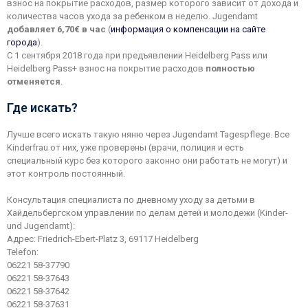
взнос на покрытие расходов, размер которого зависит от дохода и
количества часов ухода за ребенком в неделю. Jugendamt
добавляет 6,70€ в час
(
информация о компенсации на сайте
города
).
С 1 сентября 2018 года при предъявлении Heidelberg Pass или
Heidelberg Pass+ взнос на покрытие расходов
полностью
отменяется
.
Где искать?
Лучше всего искать такую няню через Jugendamt Tagespflege. Все
Kinderfrau от них, уже проверены (врачи, полиция и есть
специальный курс без которого законно они работать не могут) и
этот контроль постоянный.
Консультация специалиста по дневному уходу за детьми в
Хайдельбергском управлении по делам детей и молодежи (Kinder-
und Jugendamt):
Адрес: Friedrich-Ebert-Platz 3, 69117 Heidelberg
Telefon:
06221 58-37790
06221 58-37643
06221 58-37642
06221 58-37631