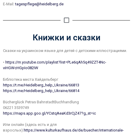
E-Mail:
tagespflege@heidelberg.de
Книжки и сказки
Сказки на украинском языке для детей с детскими иллюстрациями.
•
https://m.youtube.com/playlist?list=PLe6qAh5q49ZZT4Nc-
viHGWcHGpIo082IW
Бібліотека миста Хайдельберг
https://t.me/Heidelberg_help_Ukraine/66813
https://t.me/Heidelberg_help_Ukraine/66814
Bücherglück Petras BahnstadtBuchhandlung
06221 3539749
https://maps.app.goo.gl/YCstqAeaKd3rCjZ47?g_st=ic
Или онлайн (здесь есть и для
взрослых):
https://www.kulturkaufhaus.de/de/buecher/internationale-