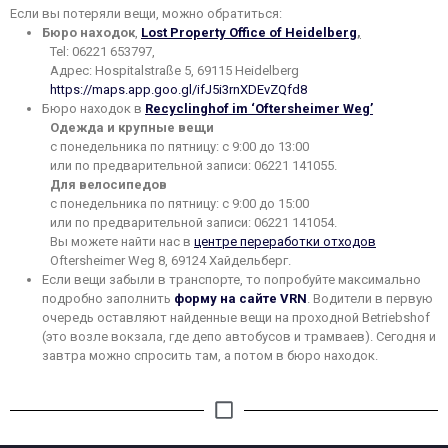
Если вы потеряли вещи, можно обратиться:
Бюро находок
,
Lost Property Office of Heidelberg
,
Tel: 06221 653797,
Адрес: Hospitalstraße 5, 69115 Heidelberg
https://maps.app.goo.gl/ifJ5i3rnXDEvZQfd8
Бюро находок в
Recyclinghof im ‘Oftersheimer Weg’
Одежда и крупные вещи
с понедельника по пятницу: с 9:00 до 13:00
или по предварительной записи
: 06221 141055.
Для велосипедов
с понедельника по пятницу: с 9:00 до 15:00
или по предварительной записи
: 06221 141054.
Вы можете найти нас в
центре переработки отходов
Oftersheimer Weg 8, 69124 Хайдельберг.
Если вещи забыли в транспорте, то попробуйте максимально
подробно заполнить
форму на сайте VRN
. Водители в первую
очередь оставляют найденные вещи на проходной Betriebshof
(это возле вокзала, где депо автобусов и трамваев). Сегодня и
завтра можно спросить там, а потом в бюро находок.