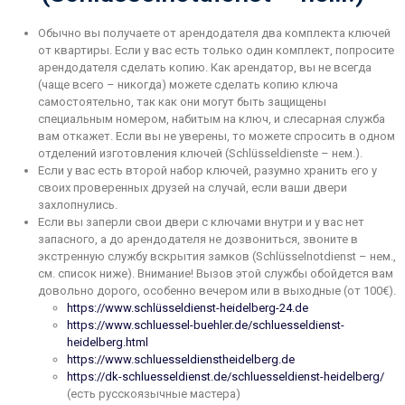
Обычно вы получаете от арендодателя два комплекта ключей
от квартиры. Если у вас есть только один комплект, попросите
арендодателя сделать копию. Как арендатор, вы не всегда
(чаще всего – никогда) можете сделать копию ключа
самостоятельно, так как они могут быть защищены
специальным номером, набитым на ключ, и слесарная служба
вам откажет. Если вы не уверены, то можете спросить в одном
отделений изготовления ключей (Schlüsseldienste – нем.).
Если у вас есть второй набор ключей, разумно хранить его у
своих проверенных друзей на случай, если ваши двери
захлопнулись.
Если вы заперли свои двери с ключами внутри и у вас нет
запасного, а до арендодателя не дозвониться, звоните в
экстренную службу вскрытия замков (Schlüsselnotdienst – нем.,
см. список ниже). Внимание! Вызов этой службы обойдется вам
довольно дорого, особенно вечером или в выходные (от 100€).
https://www.schlüsseldienst-heidelberg-24.de
https://www.schluessel-buehler.de/schluesseldienst-
heidelberg.html
https://www.schluesseldienstheidelberg.de
https://dk-schluesseldienst.de/schluesseldienst-heidelberg/
(есть русскоязычные мастера)