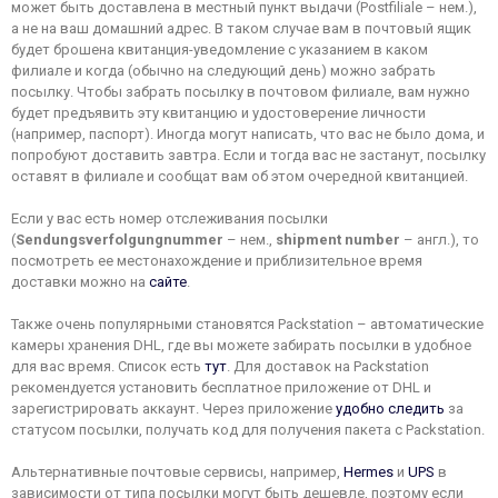
может быть доставлена в местный пункт выдачи (Postfiliale – нем.),
а не на ваш домашний адрес. В таком случае вам в почтовый ящик
будет брошена квитанция-уведомление с указанием в каком
филиале и когда (обычно на следующий день) можно забрать
посылку. Чтобы забрать посылку в почтовом филиале, вам нужно
будет предъявить эту квитанцию и удостоверение личности
(например, паспорт). Иногда могут написать, что вас не было дома, и
попробуют доставить завтра. Если и тогда вас не застанут, посылку
оставят в филиале и сообщат вам об этом очередной квитанцией.
Если у вас есть номер отслеживания посылки
(
Sendungsverfolgungnummer
– нем.,
shipment number
– англ.), то
посмотреть ее местонахождение и приблизительное время
доставки можно на
сайте
.
Также очень популярными становятся Packstation – автоматические
камеры хранения DHL, где вы можете забирать посылки в удобное
для вас время. Список есть
тут
. Для доставок на Packstation
рекомендуется установить бесплатное приложение от DHL и
зарегистрировать аккаунт. Через приложение
удобно следить
за
статусом посылки, получать код для получения пакета с Packstation.
Альтернативные почтовые сервисы, например,
Hermes
и
UPS
в
зависимости от типа посылки могут быть дешевле, поэтому если