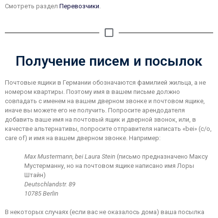
Смотреть раздел
Перевозчики
.
Получение писем и посылок
Почтовые ящики в Германии обозначаются фамилией жильца, а не
номером квартиры. Поэтому имя в вашем письме должно
совпадать с именем на вашем дверном звонке и почтовом ящике,
иначе вы можете его не получить. Попросите арендодателя
добавить ваше имя на почтовый ящик и дверной звонок, или, в
качестве альтернативы, попросите отправителя написать «bei» (c/o,
care of) и имя на вашем дверном звонке. Например:
Max Mustermann, bei Laura Stein
(письмо предназначено Максу
Мустерманну, но на почтовом ящике написано имя Лоры
Штайн)
Deutschlandstr. 89
10785 Berlin
В некоторых случаях (если вас не оказалось дома) ваша посылка