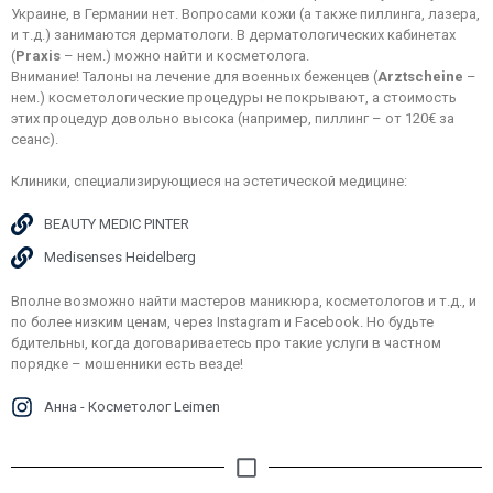
Украине, в Германии нет. Вопросами кожи (а также пиллинга, лазера,
и т.д.) занимаются дерматологи. В дерматологических кабинетах
(
Praxis
– нем.) можно найти и косметолога.
Внимание! Талоны на лечение для военных беженцев (
Arztscheine
–
нем.) косметологические процедуры не покрывают, а стоимость
этих процедур довольно высока (например, пиллинг – от 120€ за
сеанс).
Клиники, специализирующиеся на эстетической медицине:
BEAUTY MEDIC PINTER
Medisenses Heidelberg
Вполне возможно найти мастеров маникюра, косметологов и т.д., и
по более низким ценам, через Instagram и Facebook. Но будьте
бдительны, когда договариваетесь про такие услуги в частном
порядке – мошенники есть везде!
Анна - Косметолог Leimen