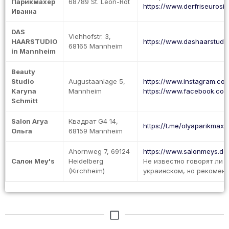
Парикмахер
68789 St. Leon-Rot
https://www.derfriseurosi.
Иванна
DAS
Viehhofstr. 3,
HAARSTUDIO
https://www.dashaarstudio
68165 Mannheim
in Mannheim
Beauty
Studio
Augustaanlage 5,
https://www.instagram.co
Karyna
Mannheim
https://www.facebook.com/
Schmitt
Salon Arya
Квадрат G4 14,
https://t.me/olyaparikma
Ольга
68159 Mannheim
Ahornweg 7, 69124
https://www.salonmeys.de
Cалон Mey's
Heidelberg
Не известно говорят ли 
(Kirchheim)
украинском, но рекоменд