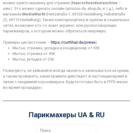
можно купить машинку для стрижки (
Haarschneidemaschine
–
нем.). Это можно сделать онлайн (amazon.de, ebay.de, и т.д.), либо в
магазинах
MediaMarkt
(Hertzstraße 1, 69126 Heidelberg; Hebelstraße
22, 69115 Heidelberg). Также поинтересуйтесь в группах в социальных
сетях, возможно кто-то знает украино- или русскоговорящих
парикмахеров, к которым можно обратиться напрямую.
Примеры цен (источник –
https://curthhair.de/preise
):
Мытье, стрижка, укладка и кондиционер от 55€
Мытье, стрижка от 45€
Мытье, укладка от 25€
Пожалуйста, не забывайте всегда звонить и записываться на прием,
а также проверять, какие правила действуют в настоящее время в
связи с пандемией коронавируса. Будьте готовы быть в FFP2-маске
во время процедуры.
Парикмахеры UA & RU