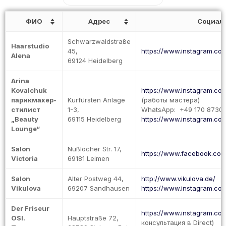
ФИО
Адрес
Социал
Schwarzwaldstraße
Haarstudio
45,
https://www.instagram.co
Alena
69124 Heidelberg
Arina
Kovalchuk
https://www.instagram.c
парикмахер-
Kurfürsten Anlage
(работы мастера)
стилист
1-3,
WhatsApp: +49 170 8730
„Beauty
69115 Heidelberg
https://www.instagram.co
Lounge“
Salon
Nußlocher Str. 17,
https://www.facebook.com/
Victoria
69181 Leimen
Salon
Alter Postweg 44,
http://www.vikulova.de/
Vikulova
69207 Sandhausen
https://www.instagram.com
Der Friseur
https://www.instagram.com
OSI.
Hauptstraße 72,
консультация в Direct)