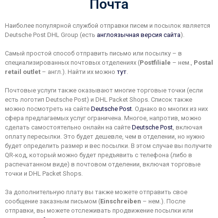
Почта
Наиболее популярной службой отправки писем и посылок является
Deutsche Post DHL Group (есть
англоязычная версия сайта
).
Самый простой способ отправить письмо или посылку – в
специализированных почтовых отделениях (
Postfiliale
– нем.,
Postal
retail outlet
– англ.). Найти их можно
тут
.
Почтовые услуги также оказывают многие торговые точки (если
есть логотип Deutsche Post) и DHL Packet Shops. Список также
можно посмотреть на сайте
Deutsche Post
. Однако во многих из них
сфера предлагаемых услуг ограничена. Многое, напротив, можно
сделать самостоятельно онлайн на сайте
Deutsche Post
, включая
оплату пересылки. Это будет дешевле, чем в отделении, но нужно
будет определить размер и вес посылки. В этом случае вы получите
QR-код, который можно будет предъявить с телефона (либо в
распечатанном виде) в почтовом отделении, включая торговые
точки и DHL Packet Shops.
За дополнительную плату вы также можете отправить свое
сообщение заказным письмом (
Einschreiben
– нем.). После
отправки, вы можете отслеживать продвижение посылки или