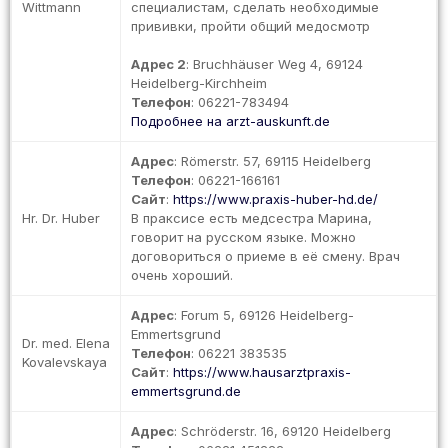
Wittmann
специалистам, сделать необходимые
прививки, пройти общий медосмотр
Адрес 2
: Bruchhäuser Weg 4, 69124
Heidelberg-Kirchheim
Телефон
: 06221-783494
Подробнее на arzt-auskunft.de
Адрес
: Römerstr. 57, 69115 Heidelberg
Телефон
: 06221-166161
Сайт
:
https://www.praxis-huber-hd.de/
Hr. Dr. Huber
В праксисе есть медсестра Марина,
говорит на русском языке. Можно
договориться о приеме в её смену. Врач
очень хороший.
Адрес
: Forum 5, 69126 Heidelberg-
Emmertsgrund
Dr. med. Elena
Телефон
: 06221 383535
Kovalevskaya
Сайт
:
https://www.hausarztpraxis-
emmertsgrund.de
Адрес
: Schröderstr. 16, 69120 Heidelberg