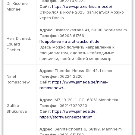
Телефон
: 06221 451222
Dr. Kischner
Сайт:
https://www.praxis-kischner.de/
Michael
Открылся в июле 2025. Записаться можно
через Doclib.
Адрес
: Bismarckstraße 41, 69198 Schriesheim
Телефон:
06203 61766
Herr Dr. med.
Подробнее на arzt-auskunft.de
Eduard
Здесь можно получить направление к
Fischer
специалистам, сделать необходимые
прививки, пройти общий медосмотр
Адрес
: Theodor-Heuss-Str. 42, Leimen
Ninel
Телефон:
06224 2220
Romaschew
Сайт
:
https://www.jameda.de/ninel-
romaschew/...
Адрес
: M7, 19-20, 1. OG, 68161 Mannheim
Gulfira
Телефон
: 0621-7029220
Shukurova
Сайт
:
https://www.jameda.de
,
https://stoffwechselzentrum...
Адрес:
Sennteichplatz 6, 68199, Mannheim
Телефон:
0621-851503