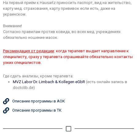
На первый приём к Hausartz приносить паспорт, вид на жительство,
карту мед. страхования, карту прививок если есть, даже на
украинском.
Внимание!
Согласно правилам против ковида, во всех мед. учреждениях
обязательно ношение масок.
Рекомендация от редакции
: когда терапевт выдает направление к
специалисту, сразу у терапевта спрашивайте обязательно контакты
узких специалистов.
Где сдать анализы, кроме терапевта:
MVZ Labor Dr. Limbach & Kollegen eGbR
(есть онлайн запись в
doctolib.de)
Описание программы в АОК
Описание программы в ТК