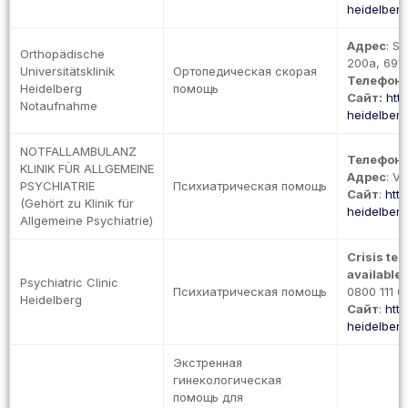
heidelberg.
Адрес
: S
Orthopädische
200a, 6911
Universitätsklinik
Ортопедическая скорая
Телефон
:
Heidelberg
помощь
Сайт:
htt
Notaufnahme
heidelberg.
NOTFALLAMBULANZ
Телефон
:
KLINIK FÜR ALLGEMEINE
Адрес
: V
PSYCHIATRIE
Психиатрическая помощь
Сайт
:
htt
(Gehört zu Klinik für
heidelberg.
Allgemeine Psychiatrie)
Crisis te
available
:
Psychiatric Clinic
Психиатрическая помощь
0800 111 0 
Heidelberg
Сайт
:
htt
heidelberg.
Экстренная
гинекологическая
помощь для