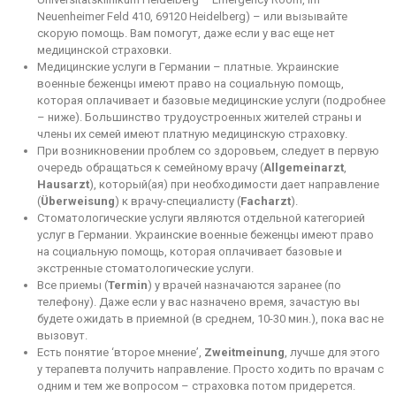
Neuenheimer Feld 410, 69120 Heidelberg) – или вызывайте
скорую помощь. Вам помогут, даже если у вас еще нет
медицинской страховки.
Медицинские услуги в Германии – платные. Украинские
военные беженцы имеют право на социальную помощь,
которая оплачивает и базовые медицинские услуги (подробнее
–
ниже
). Большинство трудоустроенных жителей страны и
члены их семей имеют платную медицинскую страховку.
При возникновении проблем со здоровьем, следует в первую
очередь обращаться к семейному врачу (
Allgemeinarzt
,
Hausarzt
), который(ая) при необходимости дает направление
(
Überweisung
) к врачу-специалисту (
Facharzt
).
Стоматологические услуги являются отдельной категорией
услуг в Германии. Украинские военные беженцы имеют право
на социальную помощь, которая оплачивает базовые и
экстренные стоматологические услуги.
Все приемы (
Termin
) у врачей назначаются заранее (по
телефону). Даже если у вас назначено время, зачастую вы
будете ожидать в приемной (в среднем, 10-30 мин.), пока вас не
вызовут.
Есть понятие ‘второе мнение’,
Zweitmeinung
, лучше для этого
у терапевта получить направление. Просто ходить по врачам с
одним и тем же вопросом – страховка потом придерется.