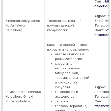
Сайт:
htt
heidelberg.
Адрес
: I
Kinderkardiologisches
Телефон неотложной
6430), 691
Notfalltelefon
помощи детской
Телефон
:
Heidelberg
кардиологии
Сайт
:
htt
heidelberg.
Больница скорой помощи
по разным направлениям:
анестезиология и
реаниматология;
хирургия с
направлениями
висцеральной,
травматологической
и сосудистой
хирургии;
Адрес
: L
St. Josefskrankenhaus
гинекология и
Heidelberg
Heidelberg GmbH -
акушерство;
Телефон
:
Notfallambulanz
терапия;
Сайт:
гастроэнтерология,
https://ww
диабетология и