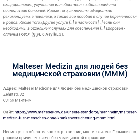
выздоровления, улучшения или облегчения заболеваний или
последствия болезней. Кроме того, включены официально
рекомендуемые прививки, а также все пособия в случае беременности
и родов. Кроме того,«Другие услуги […] в частности […] если они
необходимы в отдельных случаях для обеспечения […] здоровья»
оплачиваются.
(
§§4, 6 AsylbLG
).
Malteser Medizin для людей без
медицинской страховки (МММ)
Адрес:
Malteser Medicine для людей без медицинской страховки
Zehntstr. 32
68169 Мангейм
Сайт
:
https://www.malteser-bw.de/unsere-standorte/mannheim/malteser-
medizin-fuer-menschen-ohne-krankenversicherung-mmm.html
Несмотря на обязательное страхование, многие жители Германии по
разным причинам живут без медицинской страховки.