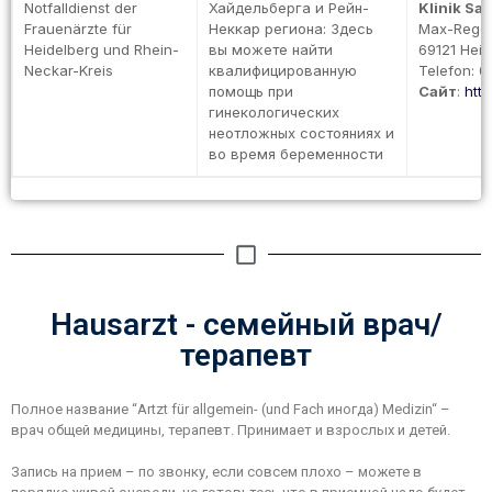
Notfalldienst der
Хайдельберга и Рейн-
Klinik San
Frauenärzte für
Неккар региона: Здесь
Max-Reger
Heidelberg und Rhein-
вы можете найти
69121 Hei
Neckar-Kreis
квалифицированную
Telefon: 
помощь при
Сайт
:
http
гинекологических
неотложных состояниях и
во время беременности
Hausarzt - семейный врач/
терапевт
Полное название “Artzt für allgemein- (und Fach иногда) Medizin“ –
врач общей медицины, терапевт. Принимает и взрослых и детей.
Запись на прием – по звонку, если совсем плохо – можете в