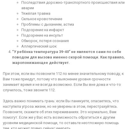
Последствия дорожно-транспортного происшествия или
аварии
Тяжёлая травма
Сильное кровотечение
Проблемы с дыханием, астма
Подозрение на инфаркт
Подозрение на инсульт
Обморок, потеря сознания
Аллергический шок
“У ребёнка температура 39-40” не являются сами по себе
поводом для вызова именно скорой помощи. Как правило,
жаропонижающее действует.
При этом, если вы позвоните 112 по менее значительному поводу, к
Вам тоже приедут, потому что выяснение уровня срочности
занимает время и не всегда возможно. Если Вы вне дома и что-то
случилось, тоже звоните 112.
Здесь важно понимать грань: если Вы паникуете, опасаетесь, что
наступила угроза жизни, но не уверены в этом, перестрахуйтесь.
Позвоните, скажите об этих переживаниях. Это нормально, Вам
помогут. Если же у Вас есть возможность обратиться к другим
уровням медицинской помощи, то оставьте неотложную помощь
тем, кто может прямо сейчас умереть.