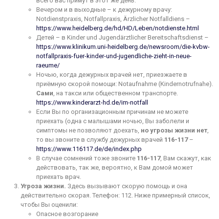
всего вас примут в этот же день.
Вечером и в выходные – к дежурному врачу:
Notdienstpraxis, Notfallpraxis, Ärzlicher Notfalldiens –
https://www.heidelberg.de/hd/HD/Leben/notdienste.html
Детей – в Kinder und Jugendärztlicher Bereitschaftsdienst –
https://www.klinikum.uni-heidelberg.de/newsroom/die-kvbw-
notfallpraxis-fuer-kinder-und-jugendliche-zieht-in-neue-
raeume/
Ночью, когда дежурных врачей нет, приезжаете в
приёмную скорой помощи: Notaufnahme (Kindernotrufnahe).
Сами
, на такси или общественном транспорте.
https://www.kinderarzt-hd.de/im-notfall
Если Вы по организационным причинам не можете
приехать (одна с малышами ночью, Вы заболели и
симптомы не позволяют доехать,
но угрозы жизни нет
,
то вы звоните в службу дежурных врачей
116-117
–
https://www.116117.de/de/index.php
В случае сомнений тоже звоните
116-117
, Вам скажут, как
действовать, так же, вероятно, к Вам домой может
приехать врач.
Угроза жизни.
Здесь вызывают скорую помощь и она
действительно скорая. Телефон: 112. Ниже примерный список,
чтобы Вы оценили:
Опасное возгорание