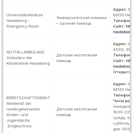
Адрес
: I
Universitätsklinikum
69120 Heid
Университетская клиника
Heidelberg -
Телефон
:
– срочная помощь
Emergency Room
Сайт:
htt
heidelberg.
Адрес
: I
6430), 691
NOTFALLAMBULANZ
Детская неотложная
Телефон
:
Ambulanz der
помощь
Сайт:
htt
Klinderklinik Heidelberg
heidelberg.
Открыта 
Адрес
: I
69120 Heid
Телефон: 
BEREITSCHAFTSDIENST
Часы раб
Notdienst der
понедельн
niedergelassenen
Детская неотложная
19:00–22:
Kinder- und
помощь
среда, пят
Jugendärzte
суббота, 
Erdgeschoss
дни: 09:00