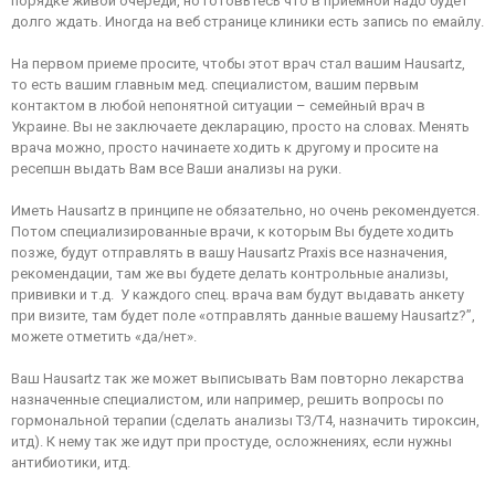
порядке живой очереди, но готовьтесь что в приемной надо будет
долго ждать. Иногда на веб странице клиники есть запись по емайлу.
На первом приеме просите, чтобы этот врач стал вашим Hausartz,
то есть вашим главным мед. специалистом, вашим первым
контактом в любой непонятной ситуации – семейный врач в
Украине. Вы не заключаете декларацию, просто на словах. Менять
врача можно, просто начинаете ходить к другому и просите на
ресепшн выдать Вам все Ваши анализы на руки.
Иметь Hausartz в принципе не обязательно, но очень рекомендуется.
Потом специализированные врачи, к которым Вы будете ходить
позже, будут отправлять в вашу Hausartz Praxis все назначения,
рекомендации, там же вы будете делать контрольные анализы,
прививки и т.д. У каждого спец. врача вам будут выдавать анкету
при визите, там будет поле «отправлять данные вашему Hausartz?”,
можете отметить «да/нет».
Ваш Hausartz так же может выписывать Вам повторно лекарства
назначенные специалистом, или например, решить вопросы по
гормональной терапии (сделать анализы Т3/Т4, назначить тироксин,
итд). К нему так же идут при простуде, осложнениях, если нужны
антибиотики, итд.