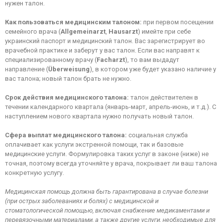
нужен талон.
Как пользоваться медицинским талоном
:
при первом посещении
семейного врача (
Allgemeinarzt
,
Hausarzt
) имейте при себе
украинский паспорт и медицинский талон. Вас зарегистрирует во
врачебной практике и заберут у вас талон. Если вас направят к
специализированному врачу (
Facharzt
), то вам выдадут
направление (
Überweisung
), в котором уже будет указано наличие у
вас талона; новый талон брать не нужно.
Срок действия медицинского талона
:
талон действителен в
течении календарного квартала (январь-март, апрель-июнь, и т.д.). С
наступлением нового квартала нужно получать новый талон.
Сфера выплат медицинского талона
:
социальная служба
оплачивает как услуги экстренной помощи, так и базовые
медицинские услуги. Формулировка таких услуг в законе (ниже) не
точная, поэтому всегда уточняйте у врача, покрывает ли ваш талона
конкретную услугу.
Медицинская помощь должна быть гарантирована в случае болезни
(при острых заболеваниях и болях) с медицинской и
стоматологической помощью, включая снабжение медикаментами и
перевязочными материалами, а также другие услуги, необходимые для