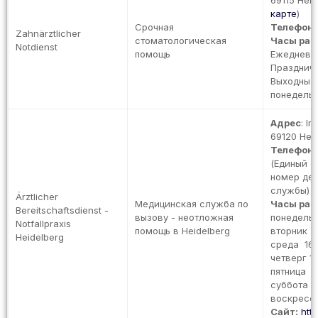
69115 Heid
карте
)
Срочная
Телефон
:
Zahnärztlicher
стоматологическая
Часы раб
Notdienst
помощь
Ежедневно:
Праздничн
Выходные 
понедельн
Адрес
: I
69120 Hei
Телефон
:
(Единый 
номер де
службы)
Ärztlicher
Медицинская служба по
Часы раб
Bereitschaftsdienst -
вызову - неотложная
понедельн
Notfallpraxis
помощь в Heidelberg
вторник
Heidelberg
среда 16:
четверг 1
пятница
суббота
воскресе
Сайт:
htt