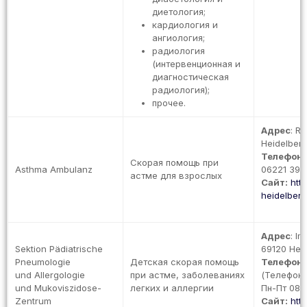
диетология;
кардиология и
ангиология;
радиология
(интервенционная и
диагностическая
радиология);
прочее.
Адрес
: R
Heidelber
Телефон
:
Скорая помощь при
Asthma Ambulanz
06221 396
астме для взрослых
Сайт:
htt
heidelberg.
Адрес
: I
Sektion Pädiatrische
69120 Hei
Pneumologie
Детская скорая помощь
Телефон
:
und Allergologie
при астме, заболеваниях
(Телефон 
und Mukoviszidose-
легких и аллергии
Пн-Пт 08:3
Zentrum
Сайт:
htt