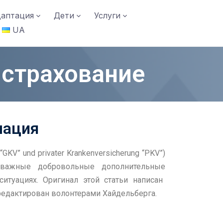
аптация
Дети
Услуги
UA
 страхование
мация
 “GKV” und privater Krankenversicherung “PKV”)
 важные добровольные
дополнительные
итуациях. Оригинал этой статьи написан
тредактирован волонтерами Хайдельберга.