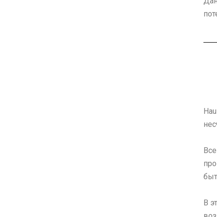
Дан
пот
Hau
нес
Все
про
быт
В э
воз