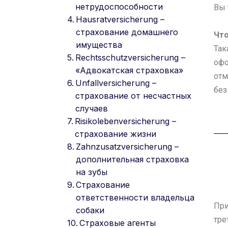
нетрудоспособности
Вы 
Hausratversicherung –
страхование домашнего
Что
имущества
Так
Rechtsschutzversicherung –
офо
«Адвокатская страховка»
отм
Unfallversicherung –
без
страхование от несчастных
случаев
Risikolebenversicherung –
страхование жизни
Zahnzusatzversicherung –
дополнительная страховка
на зубы
Страхование
ответственности владельца
При
собаки
тре
Страховые агенты