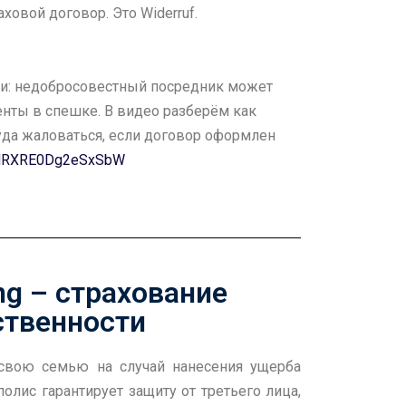
ховой договор. Это Widerruf.
ями: недобросовестный посредник может
нты в спешке. В видео разберём как
куда жаловаться, если договор оформлен
=RNRXRE0Dg2eSxSbW
ung – страхование
ственности
свою семью на случай нанесения ущерба
олис гарантирует защиту от третьего лица,