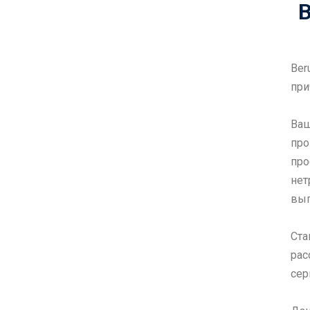
B
Ber
при
Ваш
про
пр
нет
вып
Ста
рас
сер