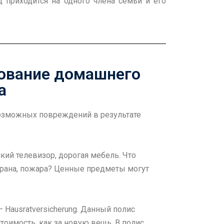
д приходится на одного члена семьи и его
ахование домашнего
а
возможных повреждений в результате
ий телевизор, дорогая мебель. Что
 крана, пожара? Ценные предметы могут
 Hausratversicherung. Данный полис
тоимость, как за новую вещь. В полис