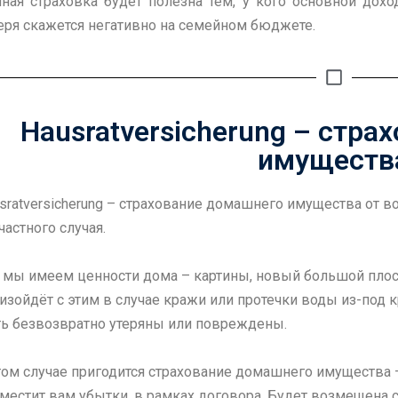
ная страховка будет полезна тем, у кого основной дохо
еря скажется негативно на семейном бюджете.
Hausratversicherung – стр
имуществ
sratversicherung – страхование домашнего имущества от 
частного случая.
 мы имеем ценности дома – картины, новый большой плоск
изойдёт с этим в случае кражи или протечки воды из-под
ь безвозвратно утеряны или повреждены.
том случае пригодится страхование домашнего имущества –
местит вам убытки, в рамках договора. Будет возмещена с