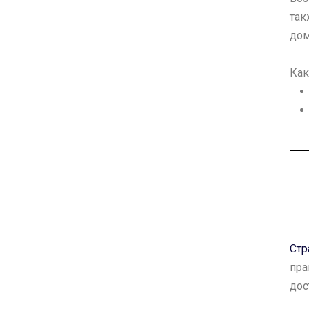
так
дом
Как
Стр
пра
дос