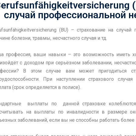
erufsunfähigkeitversicherung 
случай профессиональной н
ufsunfähigkeitversicherung (BU) – страхование на случа
чине болезни, травмы, несчастного случая и тд.
а профессия, ваши навыки – это возможность иметь х
изойдёт с доходом при серьёзном заболевании, несчастно
офессии? В этом случае вам может пригодиться стр
рудоспособности. При наступлении страхового случая
лата (срок определяется в полисе).
ндартные выплаты по данной страховке колеблются
считывать на выплаты по инвалидности в размере ок
ьезных заболеваний, если вы не способны работать более 3