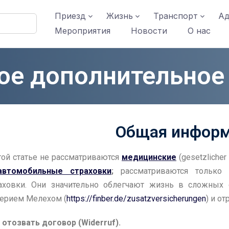
Приезд
Жизнь
Транспорт
Ад
Мероприятия
Новости
О нас
е дополнительное
Общая инфор
той статье не рассматриваются
медицинские
(gesetzlicher
автомобильные страховки
;
рассматриваются только
аховки. Они значительно облегчают жизнь в сложных с
ерием Мелехом (
https://finber.de/zusatzversicherungen
) и о
 отозвать договор (Widerruf).