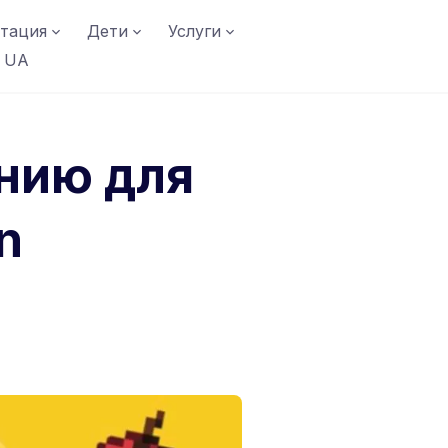
тация
Дети
Услуги
UA
нию для
n