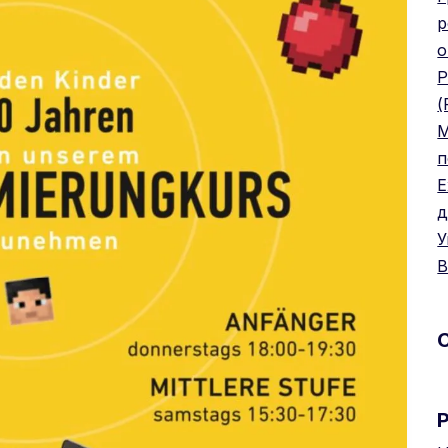
р
о
Р
(
М
п
Е
д
У
B