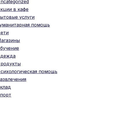
ncategorized
кции в кафе
ытовые услуги
уманитарная помощь
ети
агазины
бучение
Одежда
родукты
сихологическая помощь
азвлечения
клад
порт