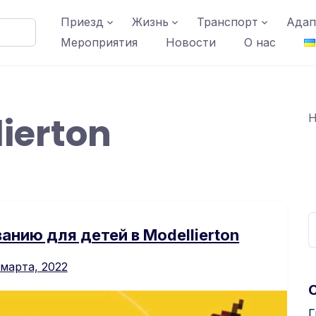
Приезд
Жизнь
Транспорт
Адап
Мероприятия
Новости
О нас
ierton
Н
нию для детей в Modellierton
 марта, 2022
Г