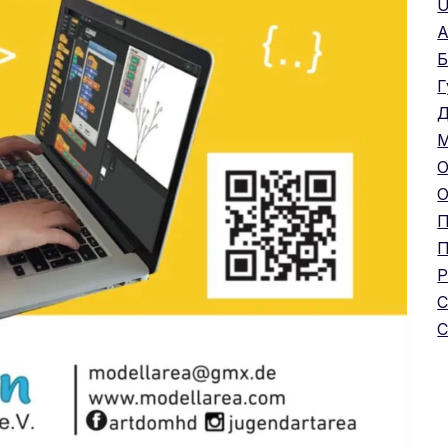
U
А
Б
Г
Д
М
О
П
П
Р
С
С