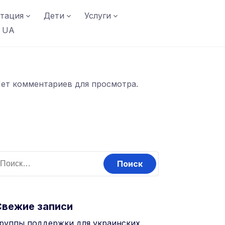
тация
Дети
Услуги
UA
ет комментариев для просмотра.
Свежие записи
руппы поддержки для украинских