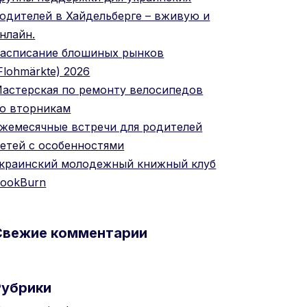
одителей в Хайдельберге – вживую и
нлайн.
асписание блошиных рынков
Flohmärkte) 2026
астерская по ремонту велосипедов
о вторникам
жемесячные встречи для родителей
етей с особенностями
краинский молодежный книжный клуб
ookBurn
Свежие комментарии
Рубрики