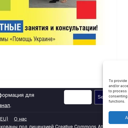
To provide 
and/or acce
to process 
нформация для
consenting 
Search
functions.
анал
.
A
(EU)
О нас
ваны под лицензией Creative Commons Attribution 4.0 I