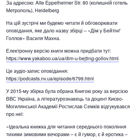
За адресою: Alte Eppelheimer Str. 80 (колишній готель
Метрополь), Heidelberg
На цій зустрічі ми будемо читати й обговорювати
оповідання, яке дало назву збірці – «Дім у Бейтінґ
Голлов» Василя Махна.
Електронну версію книги можна придбати тут:
https://www.yakaboo.ua/ua/dim-u-bejting-gollov.html
Це аудіо-запис оповідання:
https://podcasts.nv.ua/episode/6799.html
У 2015-му збірка була обрана Книгою року за версією
ВВС Україна, а літературознавець та доцент Києво-
Могилянської Академії Ростислав Семків відгукувався
про неї:
«Ідеальна книжка для читання середнього покоління
тихими зимовими вечорами – є й гумор, є й еротика –