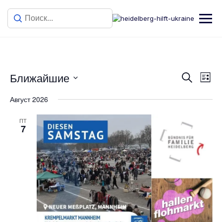
Ближайшие
Поиск
Ме
Поис
Спис
Выбрать
Август 2026
дату.
пр
и
ПТ
на
7
прос
Меро
нави