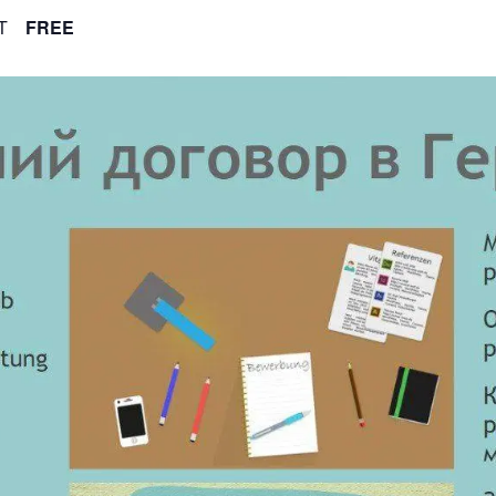
T
FREE