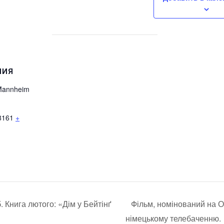
НИЯ
 Mannheim
8161
+
. Книга лютого: «Дім у Бейтінґ
Фільм, номінований на Ос
німецькому телебаченню.