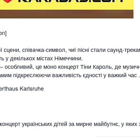
on]
 сцени, співачка-символ, чиї пісні стали саунд-трека
ть у декількох містах Німеччини.
– особливий, це моно концерт Тіни Кароль, де музи
мим підкреслюючи важливість єдності у важкий час .
erthaus Karlsruhe
онцерт українських дітей за мирне майбутнє, у яких 