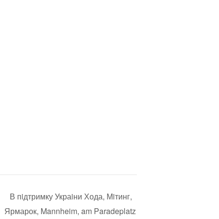
В пiдтримку Украiни Хода, Мiтинг,
Ярмарок, Mannheim, am Paradeplatz