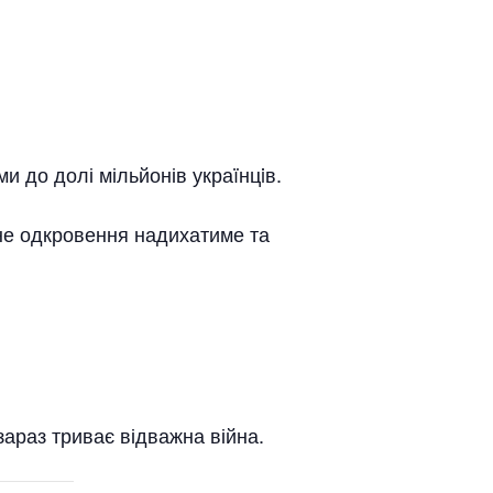
ми до долі мільйонів украïнцiв.
чне одкровення надихатиме та
зараз триває відважна війна.