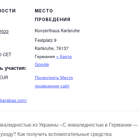
НОСТИ
МЕСТО
ПРОВЕДЕНИЯ
Konzerthaus Karlsruhe
2022
Festplatz 9
Karlsruhe
,
76137
30
CET
Германия
+ Карта
Google
ь участия:
9EUR
Посмотреть Место
проведения сайт
d.karabas.com/
нвалидностью из Украины «С инвалидностью в Германии —
о уходу? Как получить вспомогательные средства