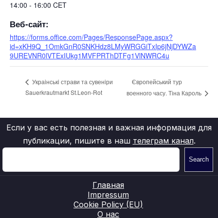
14:00 - 16:00
CET
Веб-сайт:
https://forms.office.com/Pages/ResponsePage.aspx?
id=xKH9Q_1OmkGnR0SNKHdz8LMyWRGGiTxIp6jNjDYWZa
9UREVNR0lVTExIUkg1MVFPRThDTFg1VlNWRC4u
Європейський тур
Украiнськi страви та сувенiри
Sauerkrautmarkt St.Leon-Rot
военного часу. Тіна Кароль
Если у вас есть полезная и важная информация для
публикации, пишите в наш
телеграм канал
.
Search
Главная
Impressum
Cookie Policy (EU)
О нас