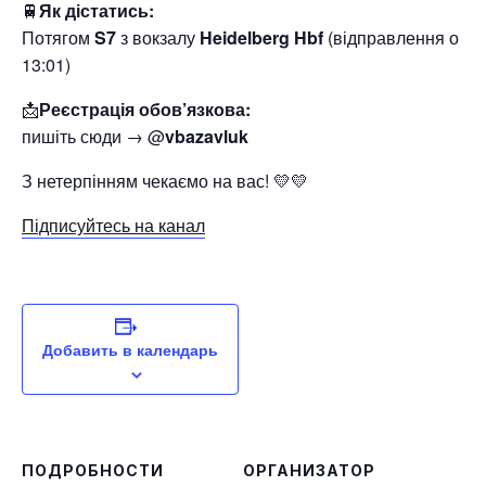
🚆
Як дістатись:
Потягом
S7
з вокзалу
Heidelberg Hbf
(відправлення о
13:01)
📩
Реєстрація обов’язкова:
пишіть сюди → @
vbazavluk
З нетерпінням чекаємо на вас! 💛💛
Підписуйтесь на канал
Добавить в календарь
ПОДРОБНОСТИ
ОРГАНИЗАТОР