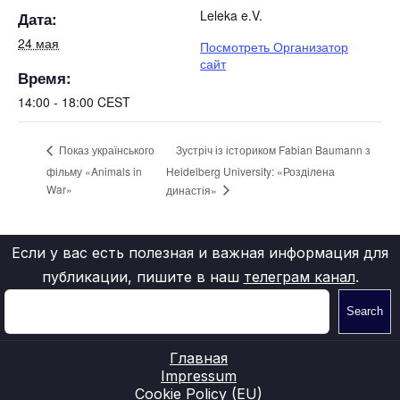
Leleka e.V.
Дата:
24 мая
Посмотреть Организатор
сайт
Время:
14:00 - 18:00
CEST
Зустріч із істориком Fabian Baumann з
Показ українського
фільму «Animals in
Heidelberg University: «Розділена
War»
династія»
Если у вас есть полезная и важная информация для
публикации, пишите в наш
телеграм канал
.
Search
Главная
Impressum
Cookie Policy (EU)