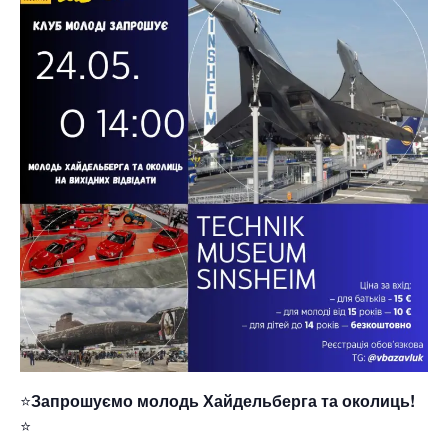
⭐️
Запрошуємо молодь Хайдельберга та околиць!
⭐️