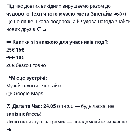
Під час довгих вихідних вирушаємо разом до
чудового Технічного музею міста Зінсгайм
🚗✈️✈️
Це не лише цікава подорож, а й чудова нагода знайти
нових друзів 💬🤝
🎟
Квитки зі знижкою для учасників події:
25€
15€
25€
10€
20€
безкоштовно
📍
Місце зустрічі:
Музей техніки, Зінсгайм
👉
Google Maps
⏰
Дата та
Час: 24.05
о 14:00 — будь ласка,
не
запізнюйтесь!
Якщо виникнуть затримки — повідомляйте завчасно
📲