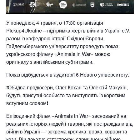
У понеділок, 4 травня, о 17:30 організація
Pickup4Ukraine – підтримка жертв війни в Україні e.V.
разом із кафедрою історії Східної Європи
Гайдельберзького університету проведуть показ
українського фільму «Animals in War» мовою
оригіналу з англійськими субтитрами.
Показ відбудеться в аудиторії 6 Нового університету.
❗Обидва продюсери, Олег Кохан та Олексій Макухін,
будуть присутні особисто та виступлять із коротким
вступним словом❗
Епізодичний фільм «Animals in War» заснований на
реальних історіях людей і тварин, які постраждали від
війни в Україні — зокрема кролика, вовка, корови та
кози. Він показує катастрофу, спричинену війною,