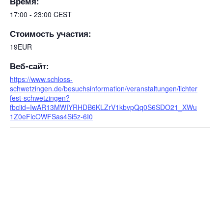
Время:
17:00 - 23:00
CEST
Стоимость участия:
19EUR
Веб-сайт:
https://www.schloss-
schwetzingen.de/besuchsinformation/veranstaltungen/lichter
fest-schwetzingen?
fbclid=IwAR13MWIYRHDB6KLZrV1kbvpQq0S6SDO21_XWu
1Z0eFlcOWFSas4Si5z-6I0