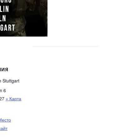
НИЯ
 Stuttgart
n 6
27
+ Карта
Место
сайт