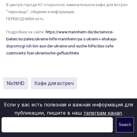
B центре города N1 открылось замечательное кафе для встреч
“Черновцы”, общения и информации.
ПЕРЕВОДЧИКИ есть.
Подробнее на сайте:
https://www.mannheim.de/de/service-
bieten/soziales/ukraine-hilfe-mannheim/ya-z-ukraini-i-shukayu-
dopomogi-ich-bin-aus-der-ukraine-und-suche-hilfe/das-cafe-
czernowitz-fuer-ukrainische-gefluechtete
NichtHD
Кафе для встреч
Если у вас есть полезная и важная информация для
публикации, пишите в наш
телеграм канал
.
Search