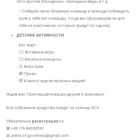
«Кто против блондинок» «Звездные яйца» и т.д.
✅Собирай свою безумную команду и приходи побеждать,
если у тебя нет команды, тогда мы сформируем ее для
тебя из участников, которые придут по одному.
ДЕТСКИЕ АКТИВНОСТИ
вас ждут:
🤸‍♂️ Активные игры
🤹‍♀️ Веселые конкурсы
🎨 Аква грим
🎁 Призы
😻 И много еще интересных вещей!
Ждем вас. Приглашайте ваших друзей и знакомых!
Все собранные средства пойдут на помощь ВСУ.
Обязательна
регистрация
по:
☎️ +49 176 84200530
📧 arena.of.goodness@gmail.com