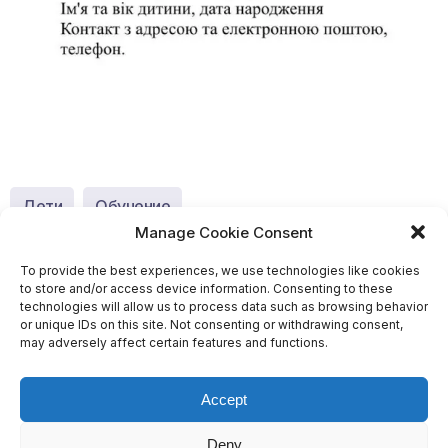
Дети
Обучение
Manage Cookie Consent
To provide the best experiences, we use technologies like cookies
Если у вас есть полезная и важная информация для
to store and/or access device information. Consenting to these
публикации, пишите в наш
телеграм канал
.
technologies will allow us to process data such as browsing behavior
or unique IDs on this site. Not consenting or withdrawing consent,
Search
may adversely affect certain features and functions.
Главная
Accept
Impressum
Cookie Policy (EU)
Deny