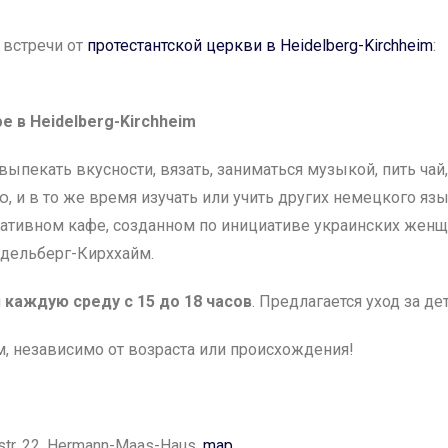
 встречи от
протестантской церкви в Heidelberg-Kirchheim
:
е в Heidelberg-Kirchheim
выпекать вкусности, вязать, заниматься музыкой, пить чай,
, и в то же время изучать или учить других немецкого язы
ативном кафе, созданном по инициативе украинских женщи
йдельберг-Кирххайм.
я
каждую среду с 15 до 18 часов
. Предлагается уход за де
, независимо от возраста или происхождения!
str. 22, Hermann-Maas-Haus,
map