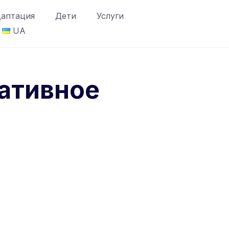
аптация
Дети
Услуги
UA
еативное