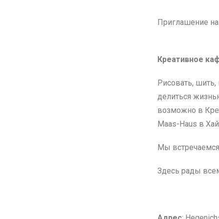
Приглашение на
Креативное каф
Рисовать, шить, 
делиться жизнью
возможно в Кре
Maas-Haus в Ха
Мы встречаемс
Здесь рады всем
Адрес
: Hegenich