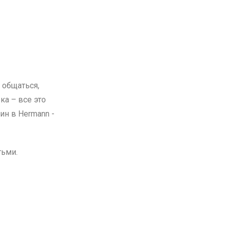
 общаться,
ка – все это
н в Hermann -
тьми.