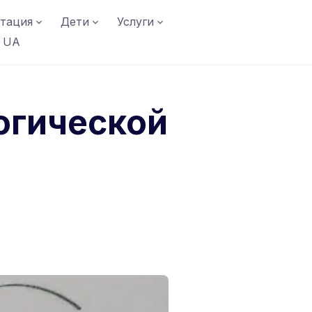
тация
Дети
Услуги
UA
огической