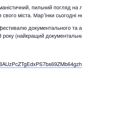
уманістичний, пильний погляд на людей, які щодня
свого міста. Мар’їнки сьогодні не існує.
естивалю документального та анімаційного кіно.
23 року (найкращий документальний фільм/репортаж)
WjgpBAUzPcZTgEdxPS7bs69ZMb64gzhR1Hd84MbUTxJoT2l