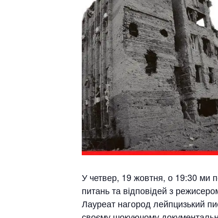
У четвер, 19 жовтня, о 19:30 ми
питань та відповідей з режисером
Лауреат нагород лейпцизький пис
своєму шокуючому документальн