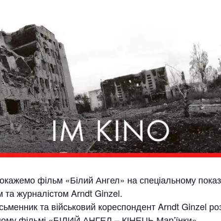
 покажемо фільм «Білий Ангел» на спеціальному показ
 та журналістом Arndt Ginzel.
ьменник та військовий кореспондент Arndt Ginzel роз
ому фільмі «БІЛИЙ АНГЕЛ – КІНЕЦЬ Мар’їнки».