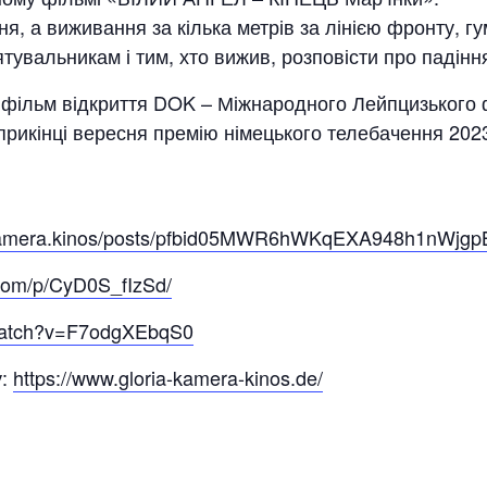
я, а виживання за кілька метрів за лінією фронту, г
тувальникам і тим, хто вижив, розповісти про падіння 
ільм відкриття DOK – Міжнародного Лейпцизького ф
априкінці вересня премію німецького телебачення 20
ia.kamera.kinos/posts/pfbid05MWR6hWKqEXA948h1n
.com/p/CyD0S_fIzSd/
/watch?v=F7odgXEbqS0
у:
https://www.gloria-kamera-kinos.de/