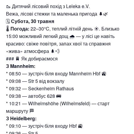
🥾 Дитячий лісовий похід з Leleka e.V.
Вежа, лісові стежки та маленька пригода 🌲🌿
🗓
Субота, 30 травня
🌡
Погода:
22–30°C, теплий літній день ☀️. Близько
15:00 можливий легкий дощ 🌧 — у лісі це навіть
красиво: свіже повітря, запах хвої та справжня
«жива» атмосфера 🌲💨
### 🚆 Як добираємося
З Mannheim:
* 08:50 — зустріч біля входу Mannheim Hbf 🚉
* 09:08 — Str 5 від вокзалу
* 09:32 — Seckenheim Rathaus
* 09:38 — автобус 628 🚌
* 10:21 — Wilhelmshöhe (Wilhelmsfeld) — старт
маршруту 🏁
З Heidelberg:
* 09:10 — зустріч біля входу Hbf 🚉
* 09:26 — Str 5