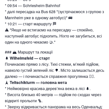
* 09:54 — Schriesheim Bahnhof
* далі пересадка на Bus 628 *(зустрічаємося з групою з
Mannheim уже в одному автобусі)* 🚌
* 10:21 — старт маршруту 🏁
⚠️ *Якщо не встигаємо на пересадку — спокійно,
наступний автобус підхопить. Ніхто не загубиться, всі
один на одного чекаємо 🤝.*
### 🏔 Маршрут та локації
🌲
Wilhelmsfeld — старт
Починаємо прямо з лісу. Тихі стежки, м’який підйом,
навколо густий зелений ліс 🌳. Місто залишається десь
далеко — і починається справжня прогулянка 🚶‍♂️.
🗼
Teltschikturm — головна мета
* Неймовірно красива дерев’яна вежа в лісі 🌲.
* Висота близько 40 метрів — підйом по сходах через
відкриті прольоти 🪜.
* Зверху відкривається панорама на весь Оденвальд: