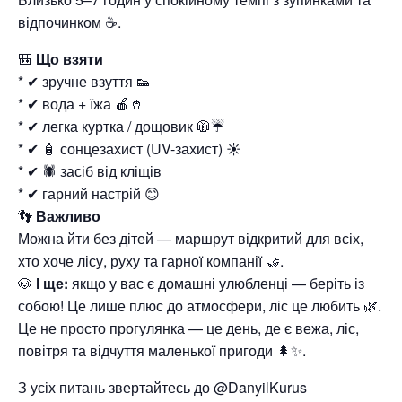
відпочинком ☕️.
🎒
Що взяти
* ✔ зручне взуття 👟
* ✔ вода + їжа 🍎🥤
* ✔ легка куртка / дощовик 🧥☔
* ✔ 🧴 сонцезахист (UV-захист) ☀️
* ✔ 🕷 засіб від кліщів
* ✔ гарний настрій 😊
👣
Важливо
Можна йти без дітей — маршрут відкритий для всіх,
хто хоче лісу, руху та гарної компанії 🤝.
🐶
І ще:
якщо у вас є домашні улюбленці — беріть із
собою! Це лише плюс до атмосфери, ліс це любить 🌿.
Це не просто прогулянка — це день, де є вежа, ліс,
повітря та відчуття маленької пригоди 🌲✨.
З усіх питань звертайтесь до
@DanyilKurus