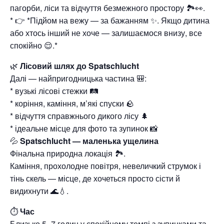
пагорби, ліси та відчуття безмежного простору 🏞️👀.
* 👉 *Підйом на вежу — за бажанням ✨. Якщо дитина
або хтось інший не хоче — залишаємося внизу, все
спокійно 😌.*
🌿
Лісовий шлях до Spatschlucht
Далі — найпригодницька частина 🎒:
* вузькі лісові стежки 🛤️
* коріння, каміння, м’які спуски 🪨
* відчуття справжнього дикого лісу 🌲
* ідеальне місце для фото та зупинок 📸
💦
Spatschlucht — маленька ущелина
Фінальна природна локація 🏞️.
Каміння, прохолодне повітря, невеличкий струмок і
тінь скель — місце, де хочеться просто сісти й
видихнути 🌊💧.
⏱
Час
Близько 5–7 годин у спокійному темпі з зупинками та