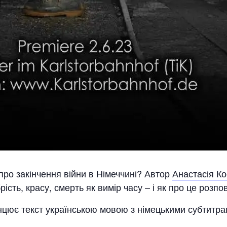
и про закінчення війни в Німеччині? Автор
Анастасія Ко
ість, красу, смерть як вимір часу – і як про це розпові
анцює текст українською мовою з німецькими субтитр