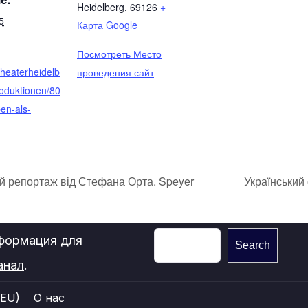
Heidelberg
,
69126
+
5
Карта Google
Посмотреть Место
theaterheidelb
проведения сайт
roduktionen/80
en-als-
ий репортаж від Стефана Орта. Speyer
Український 
нформация для
Search
анал
.
(EU)
О нас