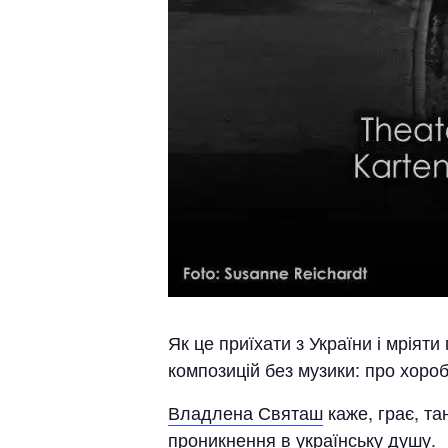
Як це приїхати з України і мріят
композицій без музики: про хоробр
Владлена Святаш
каже, грає, т
проникнення в українську душу.