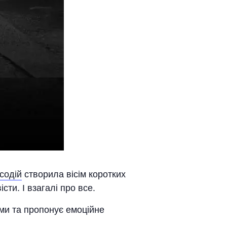
содій
створила вісім коротких
сти. І взагалі про все.
ами та пропонує емоційне