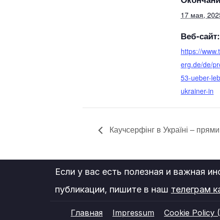
17 мая, 202
Веб-сайт:
https://www.
erg.de/de/p
53-ueber-leb
ukrainer-in
Каучсерфінг в Україні – прям
Если у вас есть полезная и важная и
публикации, пишите в наш
телеграм к
Главная
Impressum
Cookie Policy 