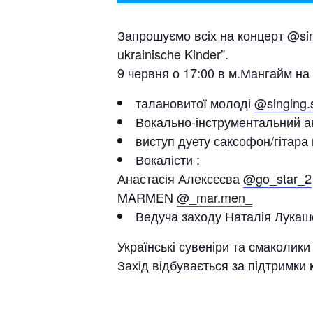
Запрошуємо всіх на концерт @sing
ukrainische Kinder”.
9 червня о 17:00 в м.Мангайм на 
талановитої молоді
@singing.
Вокально-інструментальний ан
виступ дуету саксофон/гітара
Вокалісти :
Анастасія Алексєєва
@go_star_2
MARMEN
@_mar.men_
Ведуча заходу Наталія Лука
Українські сувеніри та смаколик
Захід відбувається за підтримки