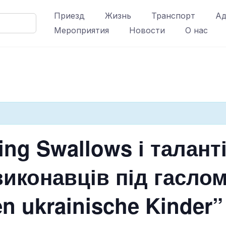
Приезд
Жизнь
Транспорт
Ад
Мероприятия
Новости
О нас
ing Swallows і талант
виконавців під гаслом
en ukrainische Kinder”