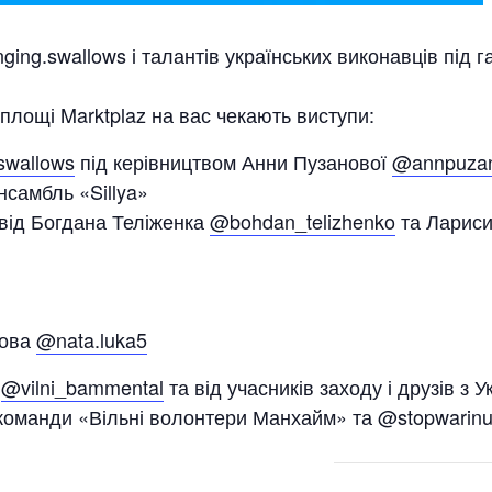
ing.swallows і талантів українських виконавців під г
площі Marktplaz на вас чекають виступи:
swallows
під керівництвом Анни Пузанової
@annpuza
самбль «Sillya»
 від Богдана Теліженка
@bohdan_telizhenko
та Ларис
шова
@nata.luka5
и
@vilni_bammental
та від учасників заходу і друзів з У
 команди «Вільні волонтери Манхайм» та @stopwarin