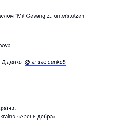
аслом “Mit Gesang zu unterstützen
nova
и Діденко
@larisadidenko5
країни.
ukraine
«Арени добра»
.