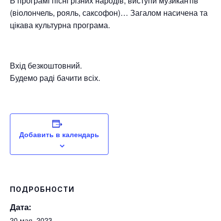
В програмі пісні різних народів, виступи музикантів
(віолончель, рояль, саксофон)… Загалом насичена та
цікава культурна програма.
Вхід безкоштовний.
Будемо раді бачити всіх.
Добавить в календарь
ПОДРОБНОСТИ
Дата:
20 мая, 2023