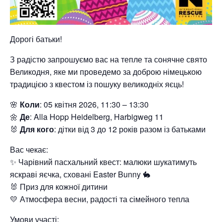
Дорогі батьки!
З радістю запрошуємо вас на тепле та сонячне свято
Великодня, яке ми проведемо за доброю німецькою
традицією з квестом із пошуку великодніх яєць!
🌸
Коли
: 05 квітня 2026, 11:30 – 13:30
🌼
Де
: Alla Hopp Heidelberg, Harbigweg 11
🐰
Для кого
: дітки від 3 до 12 років разом із батьками
Вас чекає:
✨ Чарівний пасхальний квест: малюки шукатимуть
яскраві яєчка, сховані Easter Bunny 🐇
🐰 Приз для кожної дитини
💛 Атмосфера весни, радості та сімейного тепла
Умови участі: