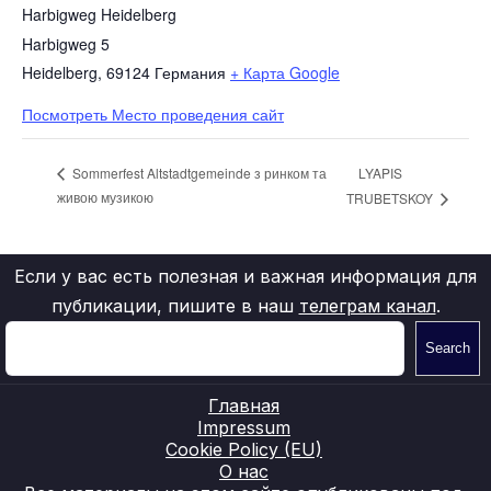
Harbigweg Heidelberg
Harbigweg 5
Heidelberg
,
69124
Германия
+ Карта Google
Посмотреть Место проведения сайт
LYAPIS
Sommerfest Altstadtgemeinde з ринком та
живою музикою
TRUBETSKOY
Если у вас есть полезная и важная информация для
публикации, пишите в наш
телеграм канал
.
Search
Главная
Impressum
Cookie Policy (EU)
О нас