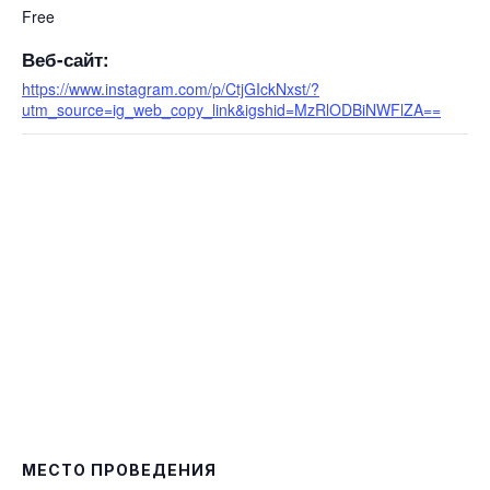
Free
Веб-сайт:
https://www.instagram.com/p/CtjGIckNxst/?
utm_source=ig_web_copy_link&igshid=MzRlODBiNWFlZA==
МЕСТО ПРОВЕДЕНИЯ