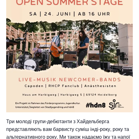
Три молоді групи-дебютанти з Хайдельберга
представляють вам барвисту суміш інді-року, року та
альтернативного року. Ми також надаємо їжу та напої