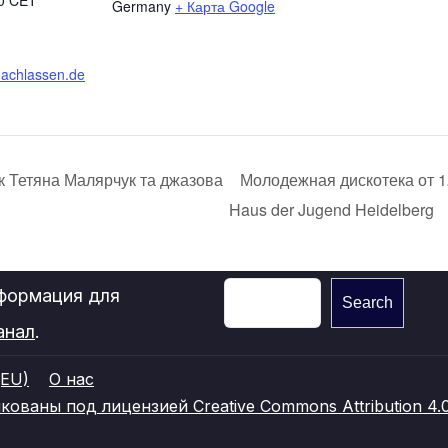
00
CET
Germany
+ Карта Google
tnachlassen.de
к Тетяна Малярчук та джазова
Молодежная дискотека от 12 
Haus der Jugend Heidelberg
нформация для
Search
анал
.
(EU)
О нас
ваны под лицензией Creative Commons Attribution 4.0 I