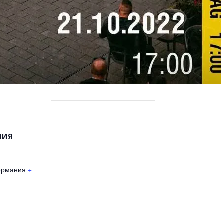
НИЯ
ермания
+